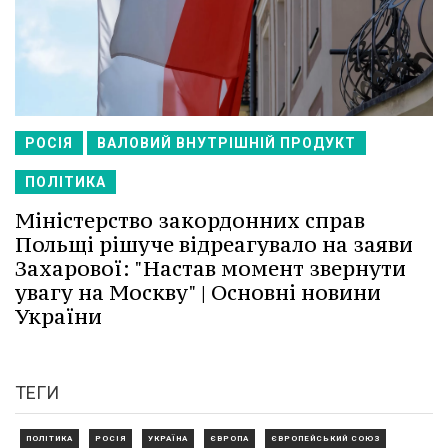
РОСІЯ
ВАЛОВИЙ ВНУТРІШНІЙ ПРОДУКТ
ПОЛІТИКА
Міністерство закордонних справ
Польщі рішуче відреагувало на заяви
Захарової: "Настав момент звернути
увагу на Москву" | Основні новини
України
ТЕГИ
ПОЛІТИКА
РОСІЯ
УКРАЇНА
ЄВРОПА
ЄВРОПЕЙСЬКИЙ СОЮЗ