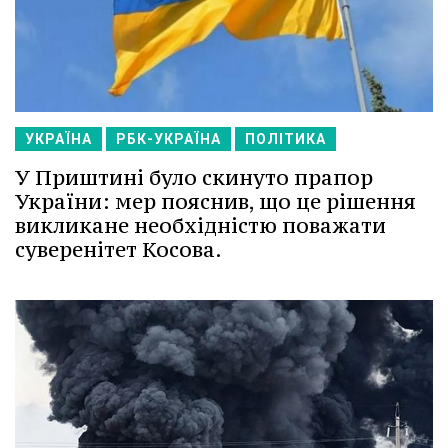
УКРАЇНА
РБК-УКРАЇНА
ПОЛІТИКА
У Приштині було скинуто прапор
України: мер пояснив, що це рішення
викликане необхідністю поважати
суверенітет Косова.