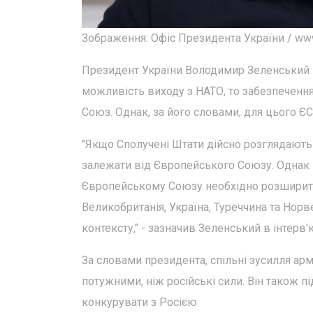
Зображення: Офіс Президента України / www.
Президент України Володимир Зеленський 
можливість виходу з НАТО, то забезпеченн
Союз. Однак, за його словами, для цього ЄС
"Якщо Сполучені Штати дійсно розглядають
залежати від Європейського Союзу. Однак 
Європейському Союзу необхідно розширити
Великобританія, Україна, Туреччина та Норв
контексту," - зазначив Зеленський в інтерв'ю
За словами президента, спільні зусилля арм
потужними, ніж російські сили. Він також пі
конкурувати з Росією.