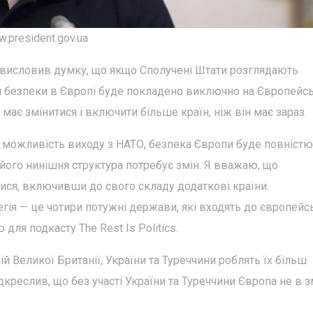
president.gov.ua
висловив думку, що якщо Сполучені Штати розглядають
я безпеки в Європі буде покладено виключно на Європейс
 має змінитися і включити більше країн, ніж він має зараз.
 можливість виходу з НАТО, безпека Європи буде повністю
його нинішня структура потребує змін. Я вважаю, що
ся, включивши до свого складу додаткові країни.
егія — це чотири потужні держави, які входять до європейс
 для подкасту The Rest Is Politics.
ій Великої Британії, України та Туреччини роблять їх більш
дкреслив, що без участі України та Туреччини Європа не в з