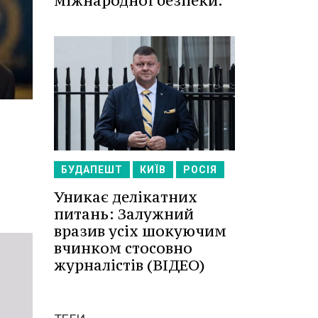
міжнародної безпеки.
БУДАПЕШТ
КИЇВ
РОСІЯ
Уникає делікатних
питань: Залужний
вразив усіх шокуючим
вчинком стосовно
журналістів (ВІДЕО)