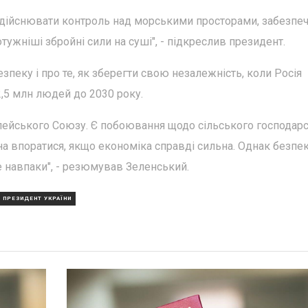
ійснювати контроль над морськими просторами, забезпе
тужніші збройні сили на суші", - підкреслив президент.
зпеку і про те, як зберегти свою незалежність, коли Росія
,5 млн людей до 2030 року.
пейського Союзу. Є побоювання щодо сільського господарс
а впоратися, якщо економіка справді сильна. Однак безпек
е навпаки", - резюмував Зеленський.
ПРЕЗИДЕНТ УКРАЇНИ