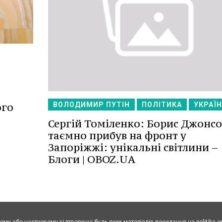
ого
ВОЛОДИМИР ПУТІН
ПОЛІТИКА
УКРАЇН
Сергій Томіленко: Борис Джонс
таємно прибув на фронт у
Запоріжжі: унікальні світлини –
Блоги | OBOZ.UA
ому або частковому відтворенні будь-яких матеріалів посилання на politika.o