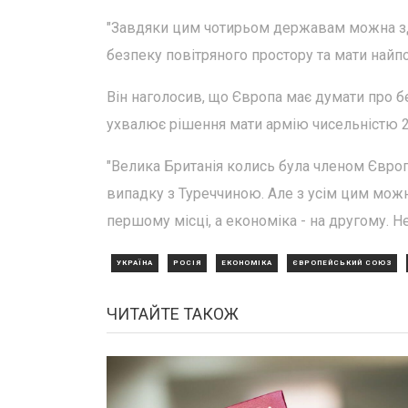
"Завдяки цим чотирьом державам можна зд
безпеку повітряного простору та мати найпо
Він наголосив, що Європа має думати про бе
ухвалює рішення мати армію чисельністю 2
"Велика Британія колись була членом Євро
випадку з Туреччиною. Але з усім цим можн
першому місці, а економіка - на другому. Н
УКРАЇНА
РОСІЯ
ЕКОНОМІКА
ЄВРОПЕЙСЬКИЙ СОЮЗ
ЧИТАЙТЕ ТАКОЖ