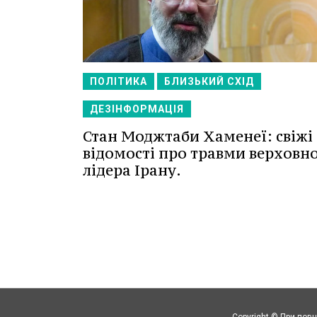
ПОЛІТИКА
БЛИЗЬКИЙ СХІД
ДЕЗІНФОРМАЦІЯ
Стан Моджтаби Хаменеї: свіжі
відомості про травми верховн
лідера Ірану.
Copyright © При повн