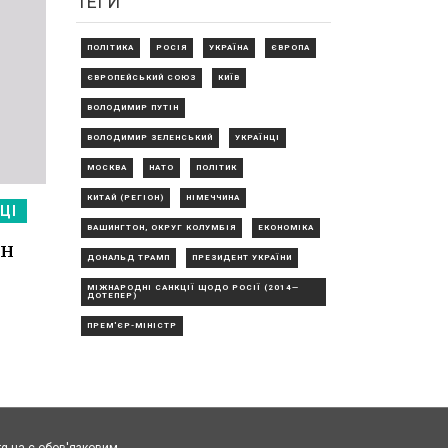
ТЕГИ
ПОЛІТИКА
РОСІЯ
УКРАЇНА
ЄВРОПА
ЄВРОПЕЙСЬКИЙ СОЮЗ
КИЇВ
ВОЛОДИМИР ПУТІН
ВОЛОДИМИР ЗЕЛЕНСЬКИЙ
УКРАЇНЦІ
МОСКВА
НАТО
ПОЛІТИК
КИТАЙ (РЕГІОН)
НІМЕЧЧИНА
ЦІ
ВАШИНГТОН, ОКРУГ КОЛУМБІЯ
ЕКОНОМІКА
он
ДОНАЛЬД ТРАМП
ПРЕЗИДЕНТ УКРАЇНИ
МІЖНАРОДНІ САНКЦІЇ ЩОДО РОСІЇ (2014—
ДОТЕПЕР)
ПРЕМ'ЄР-МІНІСТР
rg.ua є обов'язковим.