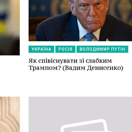
УКРАЇНА
РОСІЯ
ВОЛОДИМИР ПУТІН
Як співіснувати зі слабким
Трампом? (Вадим Денисенко)