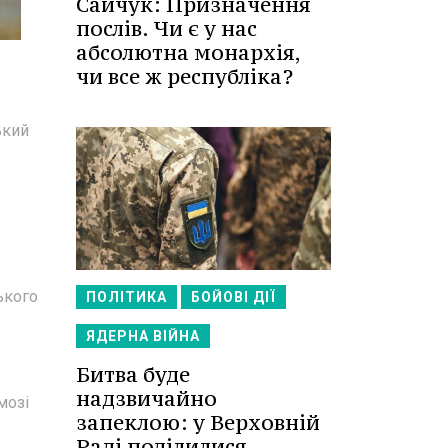
Сайчук: Призначення
послів. Чи є у нас
абсолютна монархія,
чи все ж республіка?
ький
ького
ПОЛІТИКА
БОЙОВІ ДІЇ
ЯДЕРНА ВІЙНА
Битва буде
надзвичайно
мозі
запеклою: у Верховній
Раді поділилися