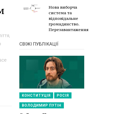
м
Нова виборча
система та
відповідальне
громадянство.
Перезавантаження
іття,
о
СВІЖІ ПУБЛІКАЦІЇ
все
КОНСТИТУЦІЯ
РОСІЯ
ВОЛОДИМИР ПУТІН