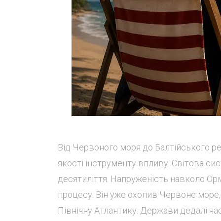
Від Червоного моря до Балтійського ре
якості інструменту впливу. Світова с
десятиліття. Напруженість навколо Ор
процесу. Він уже охопив Червоне море,
Північну Атлантику. Держави дедалі час