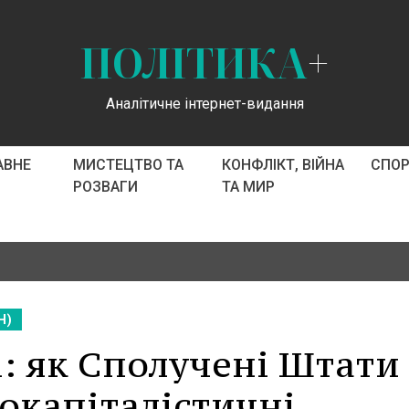
ПОЛІТИКА
+
Аналітичне інтернет-видання
АВНЕ
МИСТЕЦТВО ТА
КОНФЛІКТ, ВІЙНА
СПО
РОЗВАГИ
ТА МИР
Н)
і: як Сполучені Штати
окапіталістичні