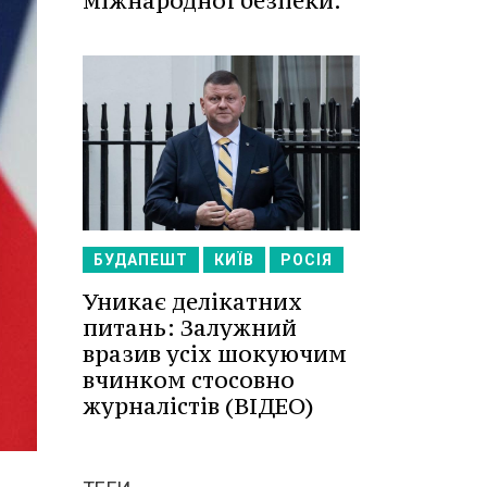
міжнародної безпеки.
БУДАПЕШТ
КИЇВ
РОСІЯ
Уникає делікатних
питань: Залужний
вразив усіх шокуючим
вчинком стосовно
журналістів (ВІДЕО)