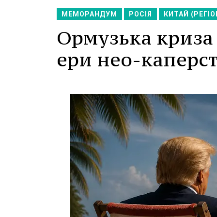
МЕМОРАНДУМ
РОСІЯ
КИТАЙ (РЕГІО
Ормузька криза 
ери нео-каперст