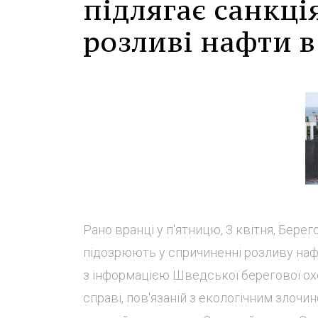
підлягає санкці
розливі нафти в
Рано вранці у п'ятницю, 3 квітня, Берег
підозрюють у спричиненні розливу нафт
з інформацією Шведської берегової ох
справі, пов'язаній з екологічним злочи