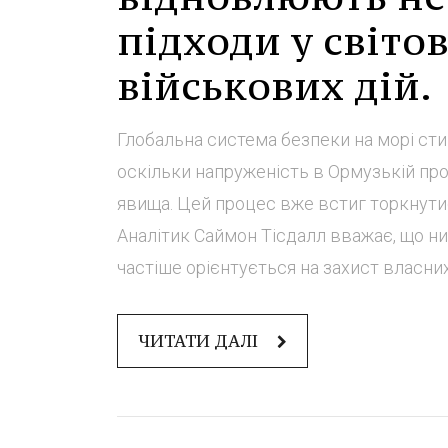
підходи у світо
військових дій.
Глобальна система безпеки на морі сти
оскільки напруженість в Ормузькій про
явища. Цей процес вже встиг торкнутис
Аналітик Саймон Тісдалл вважає, що н
частіше орієнтується на захист власних 
ЧИТАТИ ДАЛІ