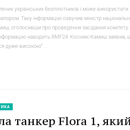
лених українських безпілотників і може використати 
апором. Таку інформацію озвучив міністр національн
иш, оголосивши про проведення засідання комітету 
 інформацію наводить RMF24. Косіняк-Камиш заявив, 
я дуже високою". ...
ТИКА
а танкер Flora 1, яки