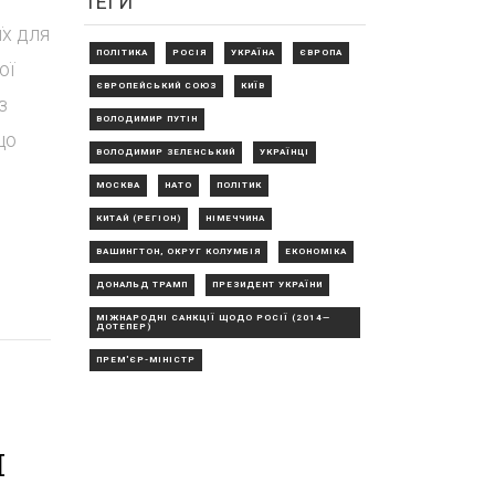
ТЕГИ
їх для
ПОЛІТИКА
РОСІЯ
УКРАЇНА
ЄВРОПА
ої
ЄВРОПЕЙСЬКИЙ СОЮЗ
КИЇВ
з
ВОЛОДИМИР ПУТІН
що
ВОЛОДИМИР ЗЕЛЕНСЬКИЙ
УКРАЇНЦІ
МОСКВА
НАТО
ПОЛІТИК
КИТАЙ (РЕГІОН)
НІМЕЧЧИНА
ВАШИНГТОН, ОКРУГ КОЛУМБІЯ
ЕКОНОМІКА
ДОНАЛЬД ТРАМП
ПРЕЗИДЕНТ УКРАЇНИ
МІЖНАРОДНІ САНКЦІЇ ЩОДО РОСІЇ (2014—
ДОТЕПЕР)
ПРЕМ'ЄР-МІНІСТР
й