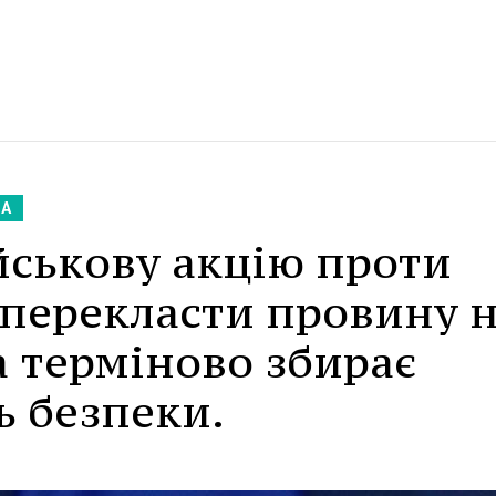
КА
йськову акцію проти
 перекласти провину 
а терміново збирає
ь безпеки.