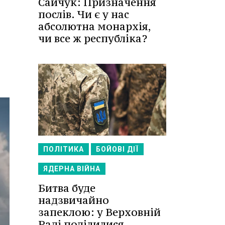
Сайчук: Призначення
послів. Чи є у нас
абсолютна монархія,
чи все ж республіка?
ПОЛІТИКА
БОЙОВІ ДІЇ
ЯДЕРНА ВІЙНА
Битва буде
надзвичайно
запеклою: у Верховній
Раді поділилися