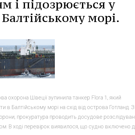
ям і підозрюється у
 Балтійському морі.
ова охорона Швеції зупинила танкер Flora 1, який
и в Балтійському морі на схід від острова Готланд. З
орони, прокуратура проводить досудове розслідуван
ном. В ході перевірок виявилося, що судно включено 