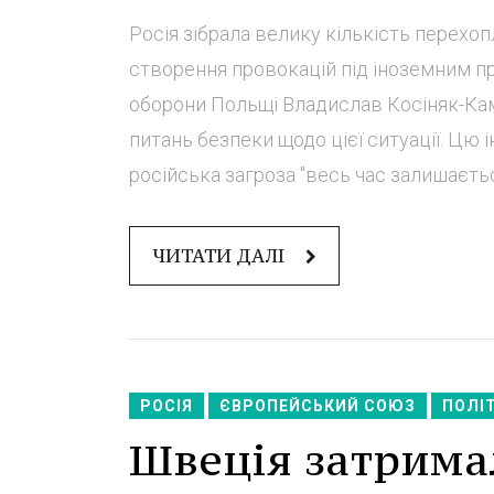
Росія зібрала велику кількість перехоп
створення провокацій під іноземним пр
оборони Польщі Владислав Косіняк-Кам
питань безпеки щодо цієї ситуації. Цю
російська загроза "весь час залишаєтьс
ЧИТАТИ ДАЛІ
РОСІЯ
ЄВРОПЕЙСЬКИЙ СОЮЗ
ПОЛІ
Швеція затримал