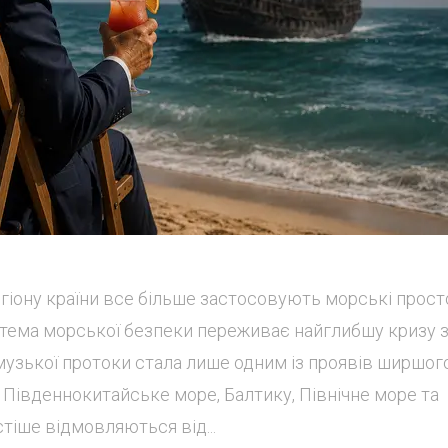
гіону країни все більше застосовують морські прост
истема морської безпеки переживає найглибшу кризу 
музької протоки стала лише одним із проявів ширшог
 Південнокитайське море, Балтику, Північне море та
тіше відмовляються від...