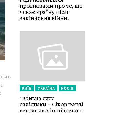
прогнозами про те, що
чекає країну після
закінчення війни.
ори в
за
КИЇВ
УКРАЇНА
РОСІЯ
о
"Вбивча сила
балістики": Сікорський
виступив з ініціативою