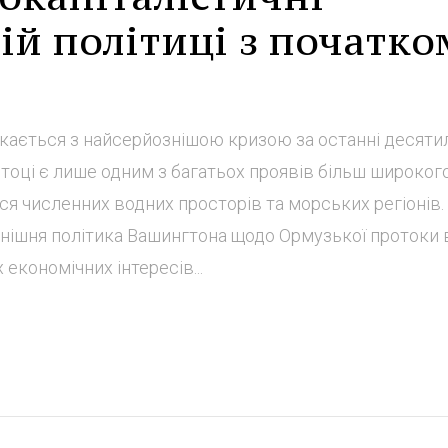
вій політиці з початко
кається з найсерйознішою кризою за останні десятил
тоці є лише одним з багатьох проявів більш широког
я численних водних просторів та морських регіонів.
инішня політика Вашингтона щодо Ормузької протоки 
економічних інтересів...