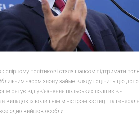
к спірному політикові стала шансом підтримати пол
айближчим часом знову займе владу і оцінить цю допо
рше рятує від ув'язнення польських політиків -
е випадок із колишнім міністром юстиції та генерал
се одно вийшов особли...