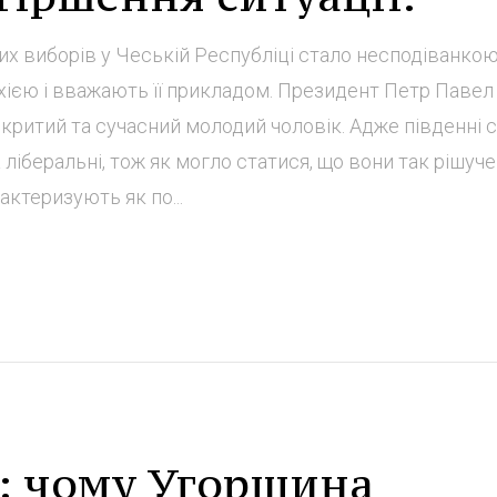
х виборів у Чеській Республіці стало несподіванкою
хією і вважають її прикладом. Президент Петр Павел
дкритий та сучасний молодий чоловік. Адже південні 
ліберальні, тож як могло статися, що вони так рішуче
актеризують як по...
а: чому Угорщина