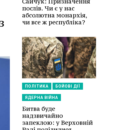
Сайчук: Призначення
послів. Чи є у нас
абсолютна монархія,
з
чи все ж республіка?
ПОЛІТИКА
БОЙОВІ ДІЇ
ЯДЕРНА ВІЙНА
Битва буде
надзвичайно
запеклою: у Верховній
Раді поділилися