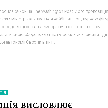
посилаючись на The Washington Post. Його пропозиція
ча сам міністр залишається найбільш популярною фіг
середовищі соціал-демократичної партії. Пісторіус
лити свою обороноздатність, оскільки агресивні дії
ї автономії Європи в пит...
ТІЯ
иція висловлює