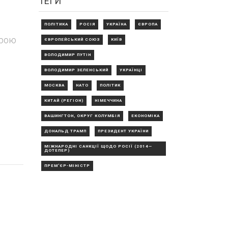
ТЕГИ
ПОЛІТИКА
РОСІЯ
УКРАЇНА
ЄВРОПА
урою
ЄВРОПЕЙСЬКИЙ СОЮЗ
КИЇВ
ВОЛОДИМИР ПУТІН
ВОЛОДИМИР ЗЕЛЕНСЬКИЙ
УКРАЇНЦІ
МОСКВА
НАТО
ПОЛІТИК
КИТАЙ (РЕГІОН)
НІМЕЧЧИНА
ВАШИНГТОН, ОКРУГ КОЛУМБІЯ
ЕКОНОМІКА
ДОНАЛЬД ТРАМП
ПРЕЗИДЕНТ УКРАЇНИ
МІЖНАРОДНІ САНКЦІЇ ЩОДО РОСІЇ (2014—
ДОТЕПЕР)
ПРЕМ'ЄР-МІНІСТР