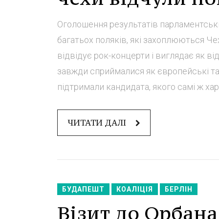
Оголошення результатів парламентськи
багатьох поляків, які захоплюються Че
відвідує рок-концерти і виглядає як ві
завжди сприймалися як європейські та 
підтримали кандидата, якого самі ж хар
ЧИТАТИ ДАЛІ
БУДАПЕШТ
КОАЛІЦІЯ
БЕРЛІН
Візит до Орбан