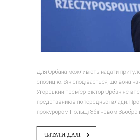
Для Орбана можливість надати притуло
опозицію. Він сподівається, що вона н
Угорський прем'єр Віктор Орбан не впе
представників попередньої влади. Прот
прокурором Польщі Збігневом Зьобро в
ЧИТАТИ ДАЛІ