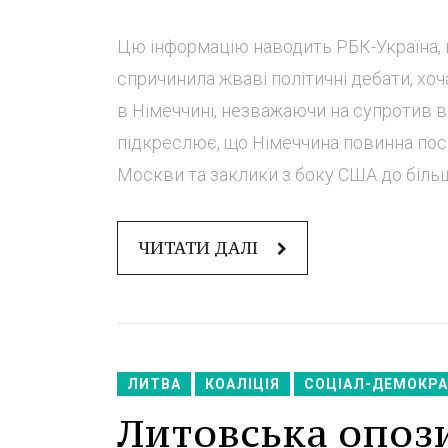
Цю інформацію наводить РБК-Україна, 
спричинила жваві політичні дебати, хо
в Німеччині, незважаючи на супротив в 
підкреслює, що Німеччина повинна поси
Москви та заклики з боку США до більшо
ЧИТАТИ ДАЛІ
ЛИТВА
КОАЛІЦІЯ
СОЦІАЛ-ДЕМОКРА
Литовська опоз