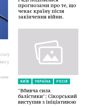
прогнозами про те, що
чекає країну після
закінчення війни.
ьську
могу.
ьним
КИЇВ
УКРАЇНА
РОСІЯ
"Вбивча сила
балістики": Сікорський
виступив з ініціативою