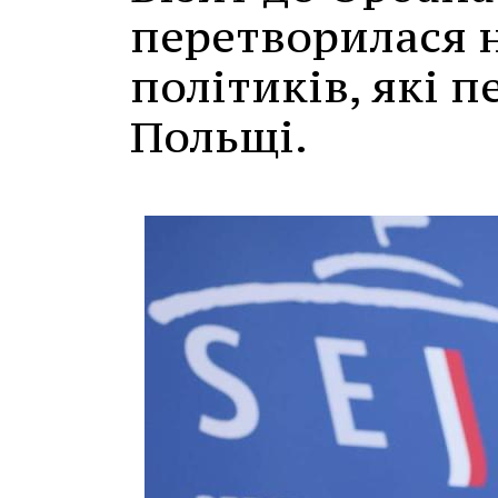
перетворилася н
політиків, які 
Польщі.