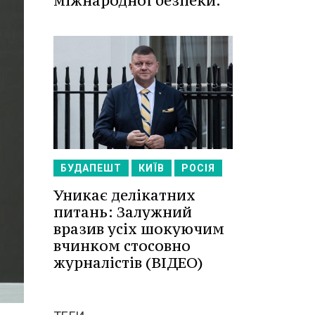
міжнародної безпеки.
БУДАПЕШТ
КИЇВ
РОСІЯ
Уникає делікатних
питань: Залужний
вразив усіх шокуючим
вчинком стосовно
журналістів (ВІДЕО)