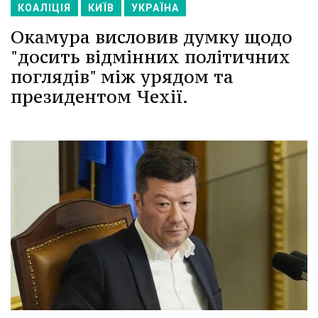
КОАЛІЦІЯ
КИЇВ
УКРАЇНА
Окамура висловив думку щодо
"досить відмінних політичних
поглядів" між урядом та
президентом Чехії.