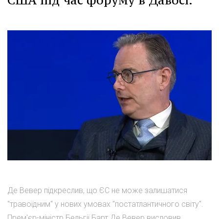
США під час форуму в Давосі.
Де Вевер підкреслив, що ЄС не може залишатися
"травоїдним" у нових умовах "постатлантичного світу".
Прем'єр-міністр Бельгії Барт Де Вевер висловив