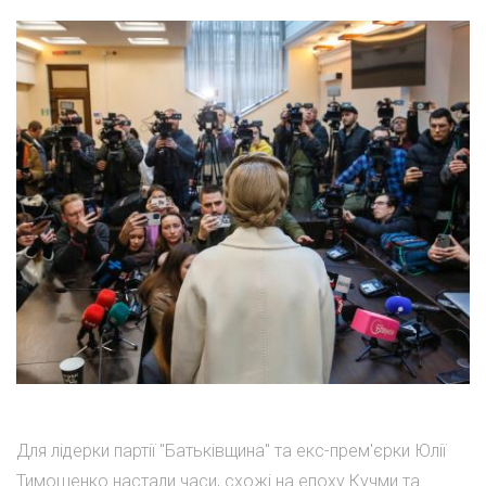
Для лідерки партії "Батьківщина" та екс-прем'єрки Юлії
Тимошенко настали часи, схожі на епоху Кучми та