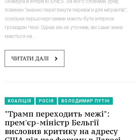
Окамура в інтерв'ю iDNES. За його словами, уряд
повинен "значно переглянути переваги для мігрантів",
оскільки першочерговими мають бути інтереси
громадян Чехії. Однак він не уточнив, які саме зміни
маються на...
ЧИТАТИ ДАЛІ
КОАЛІЦІЯ
РОСІЯ
ВОЛОДИМИР ПУТІН
"Трамп переходить межі":
прем'єр-міністр Бельгії
висловив критику на адресу