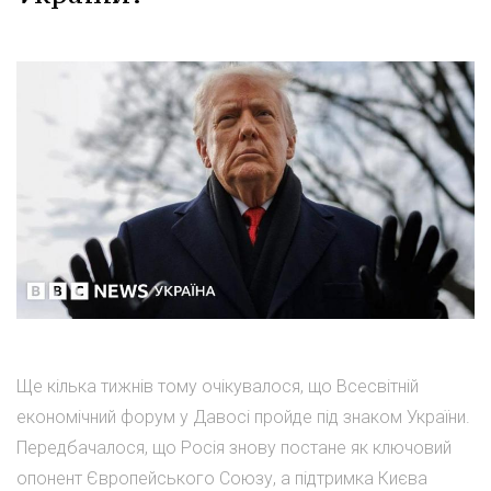
Ще кілька тижнів тому очікувалося, що Всесвітній
економічний форум у Давосі пройде під знаком України.
Передбачалося, що Росія знову постане як ключовий
опонент Європейського Союзу, а підтримка Києва