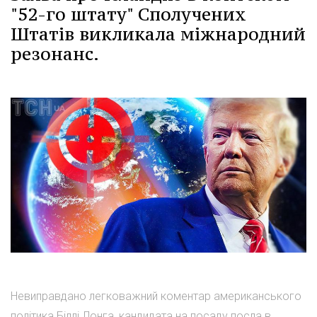
"52-го штату" Сполучених
Штатів викликала міжнародний
резонанс.
Невиправдано легковажний коментар американського
політика Біллі Лонга, кандидата на посаду посла в