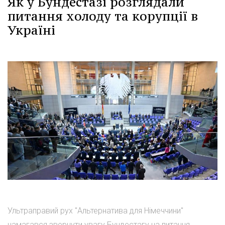
Як у Бундестазі розглядали
питання холоду та корупції в
Україні
Ультраправий рух "Альтернатива для Німеччини"
намагався звернути увагу Бундестагу на питання