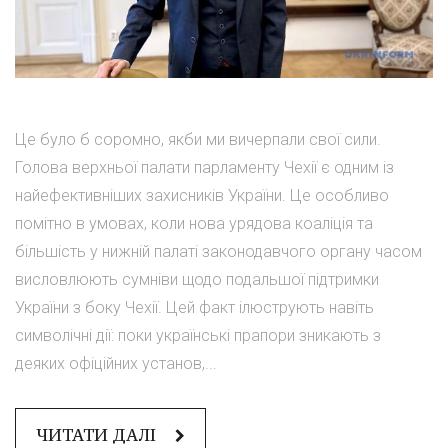
Це було б соромно, якби ми вичерпали свої сили.
Голова верхньої палати парламенту Чехії є одним із
найефективніших захисників України. Це особливо
помітно в умовах, коли нова урядова коаліція та
більшість у нижній палаті законодавчого органу часом
висловлюють сумніви щодо подальшої підтримки
України з боку Чехії. Цей факт ілюструють навіть
символічні дії: поки українські прапори зникають з
деяких офіційних установ,...
ЧИТАТИ ДАЛІ