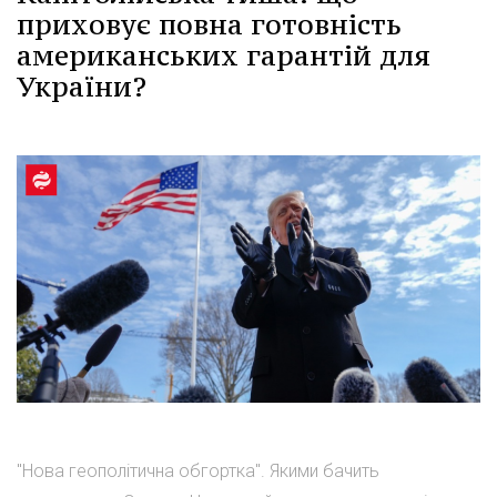
приховує повна готовність
американських гарантій для
України?
"Нова геополітична обгортка". Якими бачить