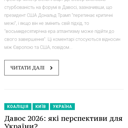
стурбованість на форумі в Давосі, зазначивши, що
президент США Дональд Трамп "перетинає критичні
межі", і якщо він не змінить свій підхід, то
"восьмидесятирічна ера атлантизму може підійти до
свого завершення". Ці коментарі стосуються відносин
між Європою та США, повідом...
ЧИТАТИ ДАЛІ
КОАЛІЦІЯ
КИЇВ
УКРАЇНА
Давос 2026: які перспективи для
України?