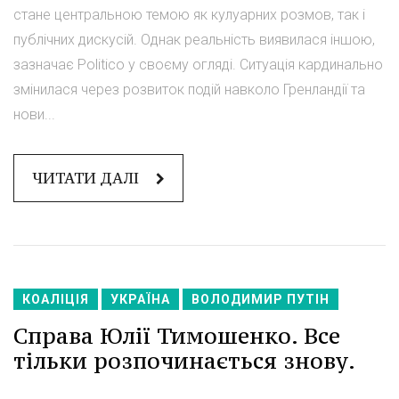
стане центральною темою як кулуарних розмов, так і
публічних дискусій. Однак реальність виявилася іншою,
зазначає Politico у своєму огляді. Ситуація кардинально
змінилася через розвиток подій навколо Гренландії та
нови...
ЧИТАТИ ДАЛІ
КОАЛІЦІЯ
УКРАЇНА
ВОЛОДИМИР ПУТІН
Справа Юлії Тимошенко. Все
тільки розпочинається знову.