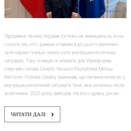
Підтримка Чехією України суттєво не зменшиться, хоча
голоси тих, хто і раніше ставився до цього критично,
чути наразі гучніше через суто внутрішньополітичну
ситуацію. Таку позицію в інтерв'ю для Укрінформу
озвучив голова Сенату Чеської Республіки Мілош
Вистрчіл. Голова Сенату зазначив, що питання полягає у
внутрішньополітичній ситуації в Чехії, яка склалась після
жовтневих, 2025 року, виборів. На його думку, річ не...
ЧИТАТИ ДАЛІ