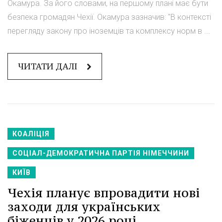
Окамура. За його словами, на першому плані має бути
безпека громадян Чехії. Окамура зазначив: "В контексті
перегляду закону про іноземців та комплексу норм в ...
ЧИТАТИ ДАЛІ
КОАЛІЦІЯ
СОЦІАЛ-ДЕМОКРАТИЧНА ПАРТІЯ НІМЕЧЧИНИ
КИЇВ
Чехія планує впровадити нові
заходи для українських
біженців у 2026 році.