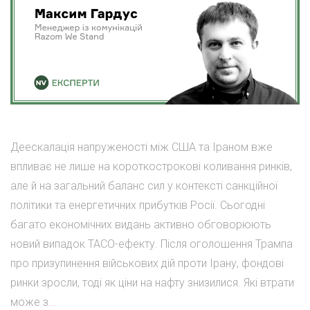
Деескалація напруженості між США та Іраном вже
впливає не лише на короткострокові коливання ринків,
але й на загальний баланс сил у контексті санкційної
політики та енергетичних прибутків Росії. Сьогодні
багато економічних видань активно обговорюють
новий випадок TACO-ефекту. Після оголошення Трампа
про призупинення військових дій проти Ірану, фондові
ринки зросли, тоді як ціни на нафту знизилися. Які втрати
може з...