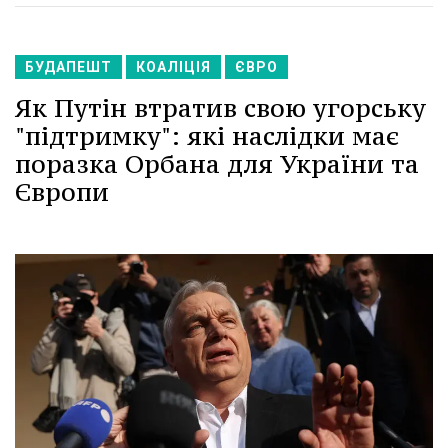
БУДАПЕШТ
КОАЛІЦІЯ
ЄВРО
Як Путін втратив свою угорську
"підтримку": які наслідки має
поразка Орбана для України та
Європи