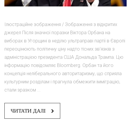
Ілюстраційне зображення / Зображення з відкритих
джерел Після значної поразки Віктора Орбана на
виборах в Угорщині в неділю ультраправі партії в Європі
переоцінюють політичну ціну надто тісних зв'язків з
адміністрацією президента США Дональда Трампа. Цю
інформацію повідомляє Bloomberg. Орбан та його
концепція неліберального авторитаризму, що сприяла
культурним розділам і прагнула обмежити імміграцію,
стали зразком ...
ЧИТАТИ ДАЛІ