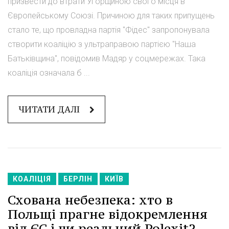
призвести до втрати Угорщиною свого місця в
Європейському Союзі. Причиною для таких припущень
стало те, що провладна партія "Фідес" запропонувала
створити коаліцію з ультраправою партією "Наша
Батьківщина", повідомив Мадяр у соцмережах. Така
коаліція означала б ...
ЧИТАТИ ДАЛІ
КОАЛІЦІЯ
БЕРЛІН
КИЇВ
Схована небезпека: хто в
Польщі прагне відокремлення
від ЄС і чи реальний Polexit?