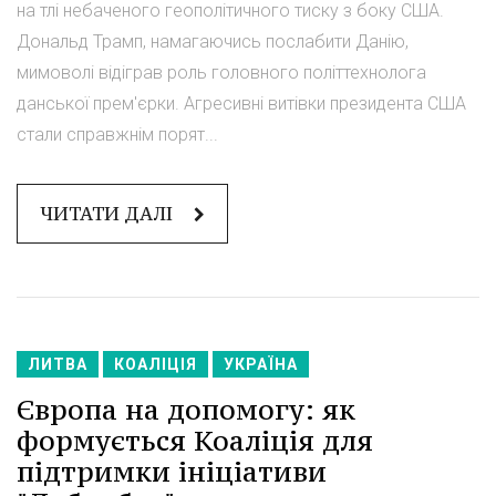
на тлі небаченого геополітичного тиску з боку США.
Дональд Трамп, намагаючись послабити Данію,
мимоволі відіграв роль головного політтехнолога
данської прем'єрки. Агресивні витівки президента США
стали справжнім порят...
ЧИТАТИ ДАЛІ
ЛИТВА
КОАЛІЦІЯ
УКРАЇНА
Європа на допомогу: як
формується Коаліція для
підтримки ініціативи