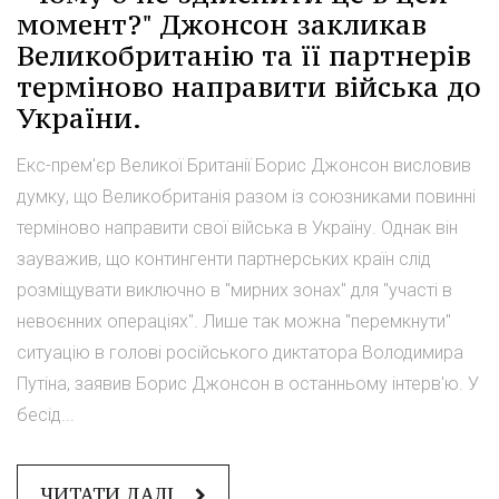
момент?" Джонсон закликав
Великобританію та її партнерів
терміново направити війська до
України.
Екс-прем'єр Великої Британії Борис Джонсон висловив
думку, що Великобританія разом із союзниками повинні
терміново направити свої війська в Україну. Однак він
зауважив, що контингенти партнерських країн слід
розміщувати виключно в "мирних зонах" для "участі в
невоєнних операціях". Лише так можна "перемкнути"
ситуацію в голові російського диктатора Володимира
Путіна, заявив Борис Джонсон в останньому інтерв'ю. У
бесід...
ЧИТАТИ ДАЛІ