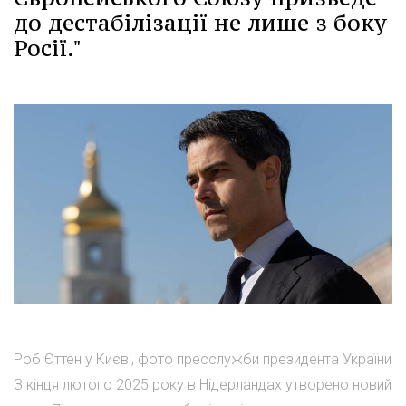
до дестабілізації не лише з боку
Росії."
Роб Єттен у Києві, фото пресслужби президента України
З кінця лютого 2025 року в Нідерландах утворено новий