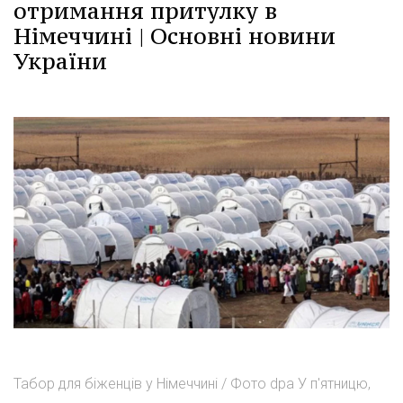
отримання притулку в
Німеччині | Основні новини
України
Табор для біженців у Німеччині / Фото dpa У п'ятницю,