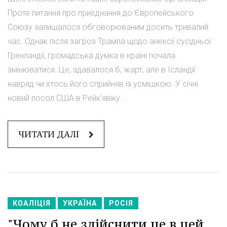
Проте питання про приєднання до Європейського
Союзу залишалося обговорюваним досить тривалий
час. Однак після загроз Трампа щодо анексії сусідньої
Гренландії, громадська думка в країні почала
змінюватися. Це, здавалося б, жарт, але в Ісландії
навряд чи хтось його сприйняв із усмішкою. У січні
новий посол США в Рейк'явіку ...
ЧИТАТИ ДАЛІ
КОАЛІЦІЯ
УКРАЇНА
РОСІЯ
"Чому б не здійснити це в цей