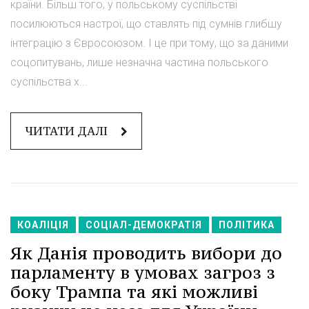
країни. Більш того, у польському суспільстві
посилюються настрої, що ставлять під сумнів глибшу
інтеграцію з Євросоюзом. І це при тому, що за даними
соцопитувань, лише незначна частина польського
суспільства х...
ЧИТАТИ ДАЛІ
КОАЛІЦІЯ
СОЦІАЛ-ДЕМОКРАТІЯ
ПОЛІТИКА
Як Данія проводить вибори до
парламенту в умовах загроз з
боку Трампа та які можливі