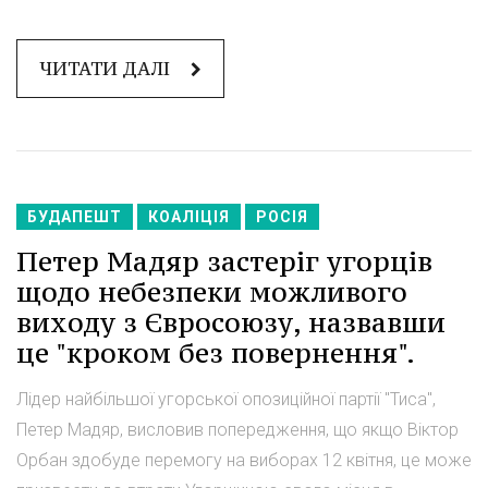
ЧИТАТИ ДАЛІ
БУДАПЕШТ
КОАЛІЦІЯ
РОСІЯ
Петер Мадяр застеріг угорців
щодо небезпеки можливого
виходу з Євросоюзу, назвавши
це "кроком без повернення".
Лідер найбільшої угорської опозиційної партії "Тиса",
Петер Мадяр, висловив попередження, що якщо Віктор
Орбан здобуде перемогу на виборах 12 квітня, це може