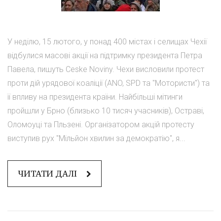
У неділю, 15 лютого, у понад 400 містах і селищах Чехії
відбулися масові акції на підтримку президента Петра
Павела, пишуть Ceske Noviny. Чехи висловили протест
проти дій урядової коаліції (ANO, SPD та "Мотористи") та
її впливу на президента країни. Найбільші мітинги
пройшли у Брно (близько 10 тисяч учасників), Остраві,
Оломоуці та Пльзені. Організатором акцій протесту
виступив рух "Мільйон хвилин за демократію", я...
ЧИТАТИ ДАЛІ