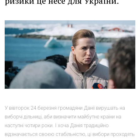
ризики це несе для України.
У вівторок 24 березня громадяни Данії вирушать на
виборчі дільниці, аби визначити майбутнє країни на
наступні чотири роки. І хоча Данія традиційно
відзначається своєю стабільністю, ці вибори проходять