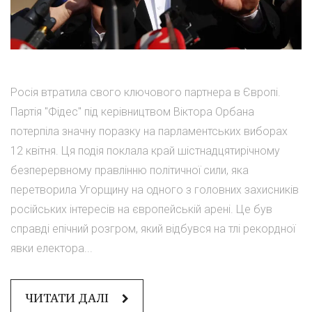
Росія втратила свого ключового партнера в Європі.
Партія "Фідес" під керівництвом Віктора Орбана
потерпіла значну поразку на парламентських виборах
12 квітня. Ця подія поклала край шістнадцятирічному
безперервному правлінню політичної сили, яка
перетворила Угорщину на одного з головних захисників
російських інтересів на європейській арені. Це був
справді епічний розгром, який відбувся на тлі рекордної
явки електора...
ЧИТАТИ ДАЛІ