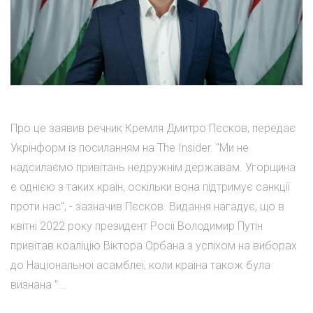
Про це заявив речник Кремля Дмитро Пєсков, передає
Укрінформ із посиланням на The Insider. "Ми не
надсилаємо привітань недружнім державам. Угорщина
є однією з таких країн, оскільки вона підтримує санкції
проти нас", - зазначив Пєсков. Видання нагадує, що в
квітні 2022 року президент Росії Володимир Путін
привітав коаліцію Віктора Орбана з успіхом на виборах
до Національної асамблеї, коли країна також була
визнана "...