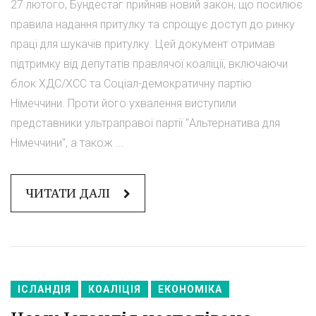
27 лютого, Бундестаг прийняв новий закон, що посилює
правила надання притулку та спрощує доступ до ринку
праці для шукачів притулку. Цей документ отримав
підтримку від депутатів правлячої коаліції, включаючи
блок ХДС/ХСС та Соціал-демократичну партію
Німеччини. Проти його ухвалення виступили
представники ультраправої партії "Альтернатива для
Німеччини", а також ...
ЧИТАТИ ДАЛІ
ІСЛАНДІЯ
КОАЛІЦІЯ
ЕКОНОМІКА