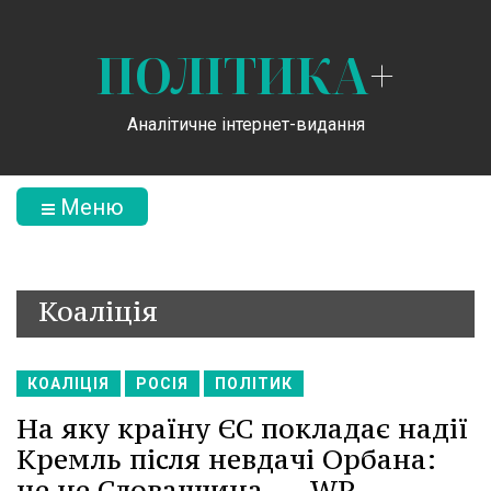
ПОЛІТИКА
+
Аналітичне інтернет-видання
Меню
Коаліція
КОАЛІЦІЯ
РОСІЯ
ПОЛІТИК
На яку країну ЄС покладає надії
Кремль після невдачі Орбана:
це не Словаччина, -- WP