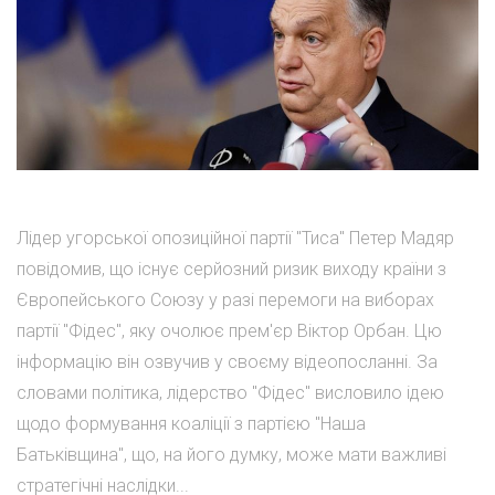
Лідер угорської опозиційної партії "Тиса" Петер Мадяр
повідомив, що існує серйозний ризик виходу країни з
Європейського Союзу у разі перемоги на виборах
партії "Фідес", яку очолює прем'єр Віктор Орбан. Цю
інформацію він озвучив у своєму відеопосланні. За
словами політика, лідерство "Фідес" висловило ідею
щодо формування коаліції з партією "Наша
Батьківщина", що, на його думку, може мати важливі
стратегічні наслідки...