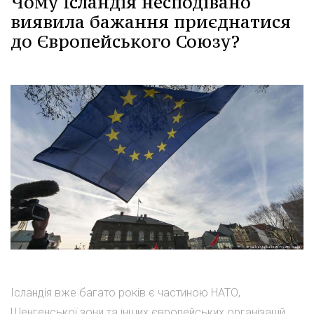
Чому Ісландія несподівано
виявила бажання приєднатися
до Європейського Союзу?
Ісландія вже багато років є частиною НАТО,
Шенгенської зони та інших європейських організацій.