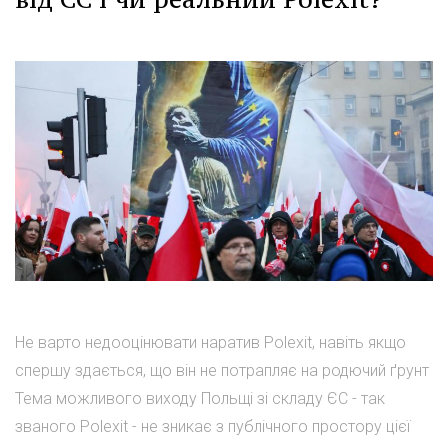
Не варто недооцінювати наратив Polexit, навіть якщо
спершу здається, що він не потрапляє на родючий ґрунт
Тема можливого виходу Польщі зі складу ЄС - так
званого Polexit - не зникає з публічного простору цієї