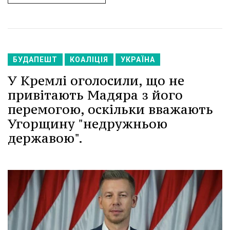
БУДАПЕШТ
КОАЛІЦІЯ
УКРАЇНА
У Кремлі оголосили, що не
привітають Мадяра з його
перемогою, оскільки вважають
Угорщину "недружньою
державою".