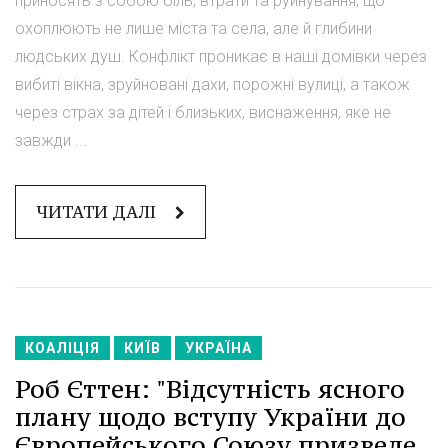
приносять з собою біль, втрати та руйнування, що
охоплюють не лише міста та села, але й глибини
людських душ. Конфлікт проникає в наші домівки через
вибиті вікна, зруйновані дахи, порожні вулиці, а також
через страх за дітей і близьких, виснаження, яке не
завжди ...
ЧИТАТИ ДАЛІ
КОАЛІЦІЯ
КИЇВ
УКРАЇНА
Роб Єттен: "Відсутність ясного
плану щодо вступу України до
Європейського Союзу призведе