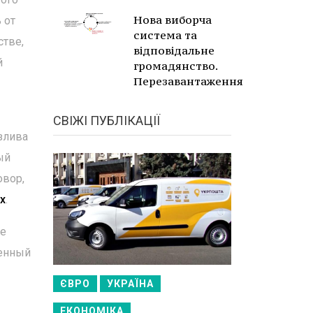
Нова виборча
 от
система та
стве,
відповідальне
й
громадянство.
Перезавантаження
СВІЖІ ПУБЛІКАЦІЇ
азлива
ый
овор,
х
.
се
венный
ЄВРО
УКРАЇНА
ЕКОНОМІКА