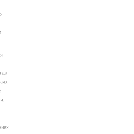
о
и
я.
гда
чаях
е
и.
иях.