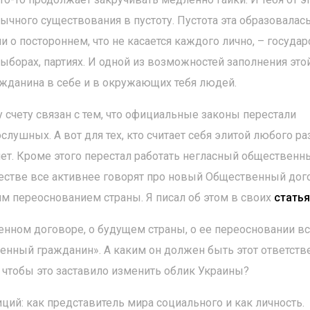
чного существования в пустоту. Пустота эта образовалась
о постороннем, что не касается каждого лично, – государ
ыборах, партиях. И одной из возможностей заполнения это
ажданина в себе и в окружающих тебя людей.
счету связан с тем, что официальные законы перестали
слушных. А вот для тех, кто считает себя элитой любого р
нет. Кроме этого перестал работать негласный общественн
ществе все активнее говорят про новый Общественный дог
 переоснованием страны. Я писал об этом в своих
статья
венном договоре, о будущем страны, о ее переосновании в
енный гражданин». А каким он должен быть этот ответст
 чтобы это заставило изменить облик Украины?
ций: как представитель мира социального и как личность.