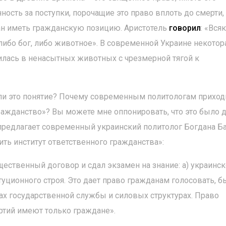
нность за поступки, порочащие это право вплоть до смерти,
ан иметь гражданскую позицию. Аристотель
говорил
: «Всяк
либо бог, либо животное». В современной Украине некотор
тилась в ненасытных животных с чрезмерной тягой к
ли это понятие? Почему современным политологам приход
ражданство»? Вы можете мне оппонировать, что это было 
о предлагает современный украинский политолог Богдана Б
ить институт ответственного гражданства»:
щественный договор и сдал экзамен на знание: а) украинск
итуционного строя. Это дает право гражданам голосовать, б
ах государственной службы и силовых структурах. Право
ртий имеют только граждане».