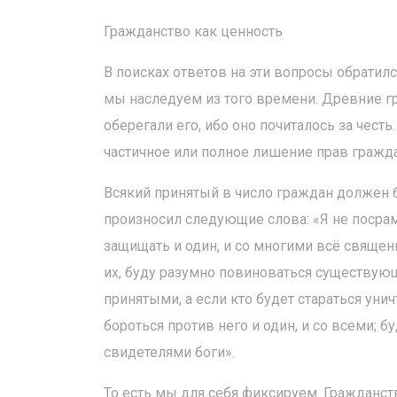
Гражданство как ценность
В поисках ответов на эти вопросы обратил
мы наследуем из того времени. Древние г
оберегали его, ибо оно почиталось за честь
частичное или полное лишение прав граждан
Всякий принятый в число граждан должен б
произносил следующие слова: «Я не посра
защищать и один, и со многими всё священн
их, буду разумно повиноваться существу
принятыми, а если кто будет стараться уни
бороться против него и один, и со всеми; б
свидетелями боги».
То есть мы для себя фиксируем. Гражданст