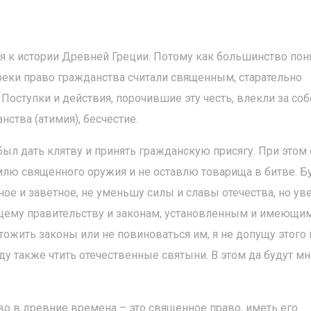
ся к истории Древней Греции. Потому как большинство пон
реки право гражданства считали священным, старательно
. Поступки и действия, порочившие эту честь, влекли за со
ства (атимия), бесчестие.
ыл дать клятву и принять гражданскую присягу. При этом 
млю священного оружия и не оставлю товарища в битве. Б
ое и заветное, не уменьшу силы и славы отечества, но ув
ющему правительству и законам, установленным и имеющи
чтожить законы или не повиноваться им, я не допущу этого 
уду также чтить отечественные святыни. В этом да будут м
во в древние времена – это священное право, иметь его