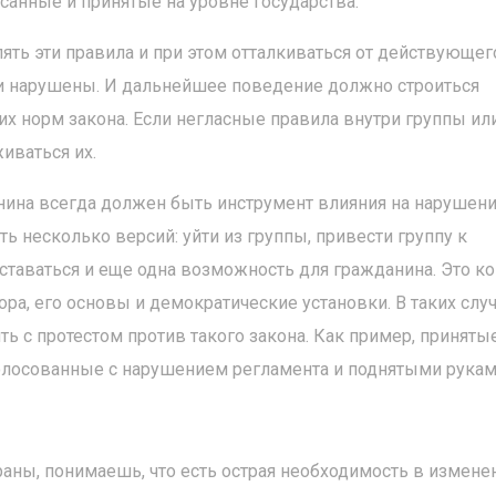
санные и принятые на уровне государства.
ть эти правила и при этом отталкиваться от действующег
они нарушены. И дальнейшее поведение должно строиться
 норм закона. Если негласные правила внутри группы ил
иваться их.
нина всегда должен быть инструмент влияния на нарушени
ть несколько версий: уйти из группы, привести группу к
таваться и еще одна возможность для гражданина. Это ко
а, его основы и демократические установки. В таких слу
 с протестом против такого закона. Как пример, приняты
голосованные с нарушением регламента и поднятыми рукам
аны, понимаешь, что есть острая необходимость в изменен