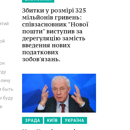
Збитки у розмірі 325
мільйонів гривень:
співзасновник "Нової
ятий
пошти" виступив за
дерегуляцію замість
бой
введення нових
податкових
зобов'язань.
он
уду
еличу
м быть
и буду
не
ЗРАДА
КИЇВ
УКРАЇНА