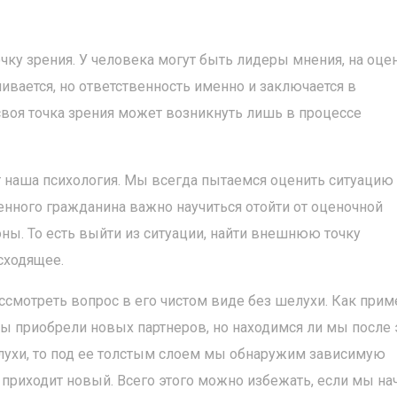
чку зрения. У человека могут быть лидеры мнения, на оце
ивается, но ответственность именно и заключается в
своя точка зрения может возникнуть лишь в процессе
ет наша психология. Мы всегда пытаемся оценить ситуацию 
енного гражданина важно научиться отойти от оценочной
оны. То есть выйти из ситуации, найти внешнюю точку
сходящее.
ассмотреть вопрос в его чистом виде без шелухи. Как прим
мы приобрели новых партнеров, но находимся ли мы после 
елухи, то под ее толстым слоем мы обнаружим зависимую
 приходит новый. Всего этого можно избежать, если мы н