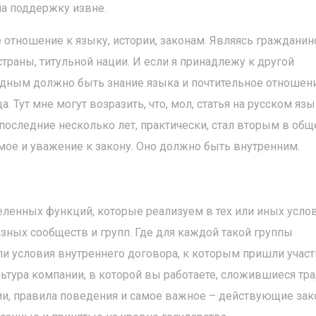
 на поддержку извне.
е отношение к языку, истории, законам. Являясь гражданин
раны, титульной нации. И если я принадлежу к другой
редным должно быть знание языка и почтительное отношен
. Тут мне могут возразить, что, мол, статья на русском язы
 последние несколько лет, практически, стал вторым в общ
амое и уважение к закону. Оно должно быть внутренним.
ленных функций, которые реализуем в тех или иных услов
зных сообществ и групп. Где для каждой такой группы
ли условия внутреннего договора, к которым пришли учас
ьтура компании, в которой вы работаете, сложившиеся тр
и, правила поведения и самое важное – действующие за