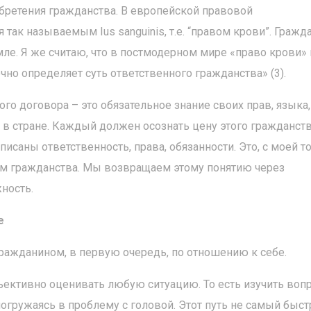
бретения гражданства. В европейской правовой
так называемым Ius sanguinis, т.е. “правом крови”. Гражд
емле. Я же считаю, что в постмодерном мире «право крови»
очно определяет суть ответственного гражданства» (3).
го договора – это обязательное знание своих прав, языка,
ы в стране. Каждый должен осознать цену этого гражданст
исаны ответственность, права, обязанности. Это, с моей т
ием гражданства. Мы возвращаем этому понятию через
ность.
е
ражданином, в первую очередь, по отношению к себе.
бъективно оценивать любую ситуацию. То есть изучить вопр
погружаясь в проблему с головой. Этот путь не самый быст