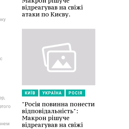
Макрон рішуче
відреагував на свіжі
атаки по Києву.
нку
с
КИЇВ
УКРАЇНА
РОСІЯ
ер,
"Росія повинна понести
этого
відповідальність":
Макрон рішуче
відреагував на свіжі
ачнем