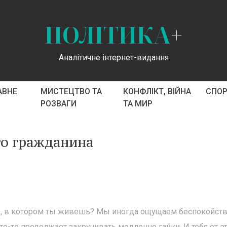
ПОЛІТИКА
+
Аналітичне інтернет-видання
АВНЕ
МИСТЕЦТВО ТА
КОНФЛІКТ, ВІЙНА
СПО
РОЗВАГИ
ТА МИР
го гражданина
р, в котором ты живешь? Мы иногда ощущаем беспокойств
то-то продолжает закручивать медленно гайки. И тебя от э