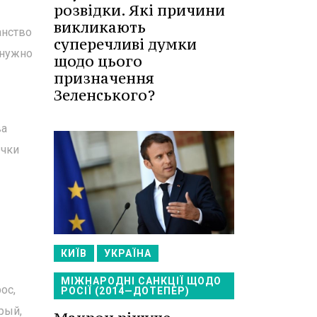
розвідки. Які причини
викликають
анство
суперечливі думки
 нужно
щодо цього
призначення
Зеленського?
ва
очки
КИЇВ
УКРАЇНА
МІЖНАРОДНІ САНКЦІЇ ЩОДО
ос,
РОСІЇ (2014—ДОТЕПЕР)
рый,