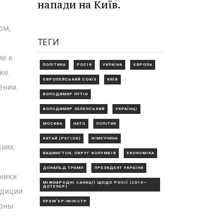
напади на Київ.
ом,
ТЕГИ
ие к
ПОЛІТИКА
РОСІЯ
УКРАЇНА
ЄВРОПА
ке.
ЄВРОПЕЙСЬКИЙ СОЮЗ
КИЇВ
ении.
ВОЛОДИМИР ПУТІН
ВОЛОДИМИР ЗЕЛЕНСЬКИЙ
УКРАЇНЦІ
МОСКВА
НАТО
ПОЛІТИК
КИТАЙ (РЕГІОН)
НІМЕЧЧИНА
иях.
ВАШИНГТОН, ОКРУГ КОЛУМБІЯ
ЕКОНОМІКА
ДОНАЛЬД ТРАМП
ПРЕЗИДЕНТ УКРАЇНИ
тники
МІЖНАРОДНІ САНКЦІЇ ЩОДО РОСІЇ (2014—
ДОТЕПЕР)
адиции
ПРЕМ'ЄР-МІНІСТР
коны