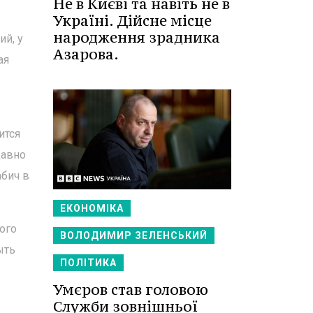
Не в Києві та навіть не в
Україні. Дійсне місце
народження зрадника
ий, у
Азарова.
ая
ится
давно
абич в
ЕКОНОМІКА
ого
ВОЛОДИМИР ЗЕЛЕНСЬКИЙ
ыть
ПОЛІТИКА
Умєров став головою
Служби зовнішньої