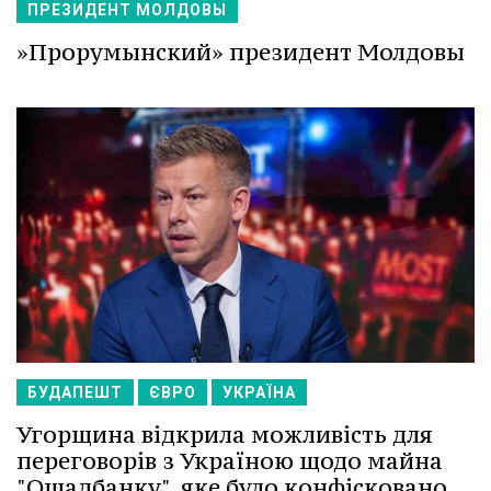
ПРЕЗИДЕНТ МОЛДОВЫ
»Прорумынский» президент Молдовы
БУДАПЕШТ
ЄВРО
УКРАЇНА
Угорщина відкрила можливість для
переговорів з Україною щодо майна
"Ощадбанку", яке було конфісковано.