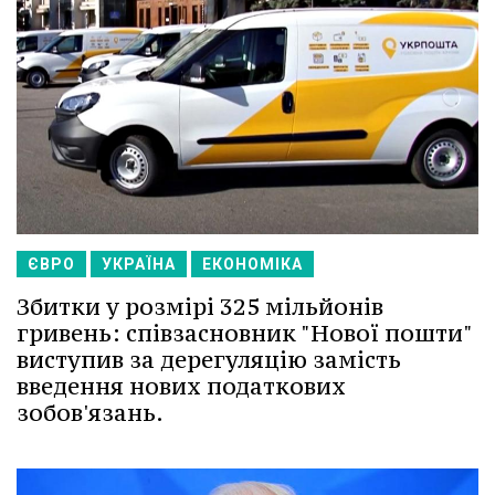
ЄВРО
УКРАЇНА
ЕКОНОМІКА
Збитки у розмірі 325 мільйонів
гривень: співзасновник "Нової пошти"
виступив за дерегуляцію замість
введення нових податкових
зобов'язань.