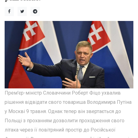
Прем'єр-міністр Словаччини Роберт Фіцо ухвалив
рішення відвідати свого товариша Володимира Путіна
у Москві 9 травня. Однак тепер він звертається до
Польщі з проханням дозволити проходження свого
літака через її повітряний простір до Російської