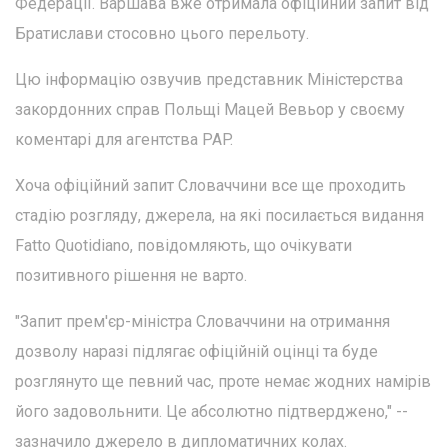
Федерації. Варшава вже отримала офіційний запит від
Братислави стосовно цього перельоту.
Цю інформацію озвучив представник Міністерства
закордонних справ Польщі Мацей Вевьор у своєму
коментарі для агентства PAP.
Хоча офіційний запит Словаччини все ще проходить
стадію розгляду, джерела, на які посилається видання
Fatto Quotidiano, повідомляють, що очікувати
позитивного рішення не варто.
"Запит прем'єр-міністра Словаччини на отримання
дозволу наразі підлягає офіційній оцінці та буде
розглянуто ще певний час, проте немає жодних намірів
його задовольнити. Це абсолютно підтверджено," --
зазначило джерело в дипломатичних колах.