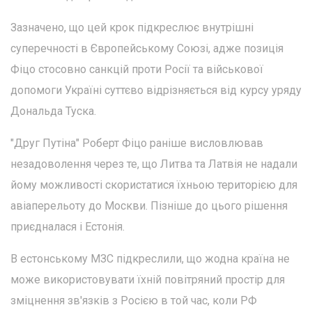
Зазначено, що цей крок підкреслює внутрішні
суперечності в Європейському Союзі, адже позиція
Фіцо стосовно санкцій проти Росії та військової
допомоги Україні суттєво відрізняється від курсу уряду
Дональда Туска.
"Друг Путіна" Роберт Фіцо раніше висловлював
незадоволення через те, що Литва та Латвія не надали
йому можливості скористатися їхньою територією для
авіаперельоту до Москви. Пізніше до цього рішення
приєдналася і Естонія.
В естонському МЗС підкреслили, що жодна країна не
може використовувати їхній повітряний простір для
зміцнення зв'язків з Росією в той час, коли РФ