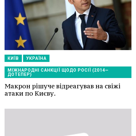
КИЇВ
УКРАЇНА
МІЖНАРОДНІ САНКЦІЇ ЩОДО РОСІЇ (2014—
ДОТЕПЕР)
Макрон рішуче відреагував на свіжі
атаки по Києву.