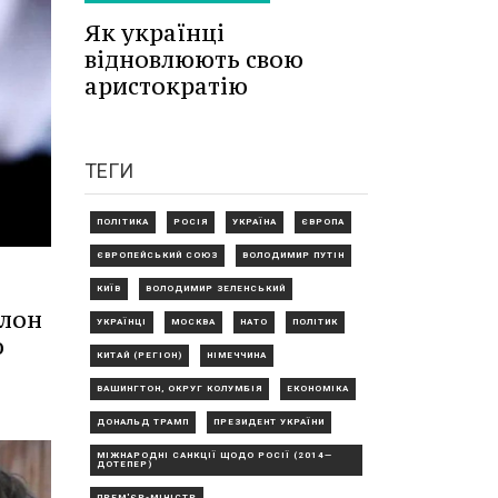
Як українці
відновлюють свою
аристократію
ТЕГИ
ПОЛІТИКА
РОСІЯ
УКРАЇНА
ЄВРОПА
ЄВРОПЕЙСЬКИЙ СОЮЗ
ВОЛОДИМИР ПУТІН
КИЇВ
ВОЛОДИМИР ЗЕЛЕНСЬКИЙ
Ілон
УКРАЇНЦІ
МОСКВА
НАТО
ПОЛІТИК
ю
КИТАЙ (РЕГІОН)
НІМЕЧЧИНА
ВАШИНГТОН, ОКРУГ КОЛУМБІЯ
ЕКОНОМІКА
ДОНАЛЬД ТРАМП
ПРЕЗИДЕНТ УКРАЇНИ
МІЖНАРОДНІ САНКЦІЇ ЩОДО РОСІЇ (2014—
ДОТЕПЕР)
ПРЕМ'ЄР-МІНІСТР