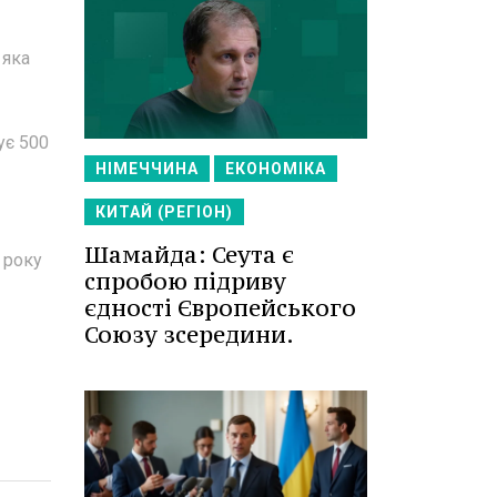
 яка
ує 500
НІМЕЧЧИНА
ЕКОНОМІКА
КИТАЙ (РЕГІОН)
Шамайда: Сеута є
 року
спробою підриву
єдності Європейського
Союзу зсередини.