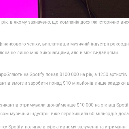
4 рік, в якому зазначено, що компанія досягла історично ви
 фінансового успіху, виплативши музичній індустрії рекордн
ділена не лише між виконавцями, але й між видавцями,
аробляють на Spotify понад $100 000 на рік, а 1250 артистів
антів змогли заробити понад $10 мільйонів лише завдяки ц
зикантів отримували щонайменше $10 000 на рік від Spotif
ісом музичній індустрії, вже перевищила 60 мільярдів дола
іху Spotify, полягає в ефективному залученні та утриманні