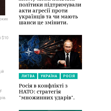
політики підтримували
акти агресії проти
українців та чи мають
соких
шанси це змінити.
і $10
ій
ЛИТВА
УКРАЇНА
РОСІЯ
Росія в конфлікті з
y.
НАТО: стратегія
"множинних ударів".
рів.