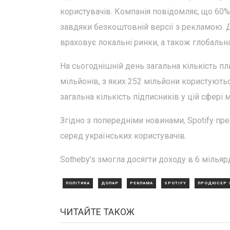
користувачів. Компанія повідомляє, що 60
завдяки безкоштовній версії з рекламою. Д
враховує локальні ринки, а також глобальн
На сьогоднішній день загальна кількість п
мільйонів, з яких 252 мільйони користують
загальна кількість підписників у цій сфері 
Згідно з попередніми новинами, Spotify пр
серед українських користувачів.
Sotheby's змогла досягти доходу в 6 мільярд
ПОЛІТИКА
ДОЛАР
РЕКЛАМА
SPOTIFY
ПРОДЮСЕР 
ЧИТАЙТЕ ТАКОЖ