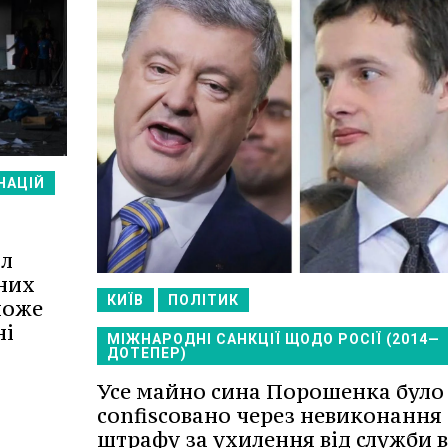
НАЦІЙ
ал
них
КИЇВ
ПОЛІТИК
може
ні
МІЖНАРОДНІ САНКЦІЇ ЩОДО РОСІЇ (2014—
ДОТЕПЕР)
Усе майно сина Порошенка було
confiscовано через невиконання
штрафу за ухилення від служби в