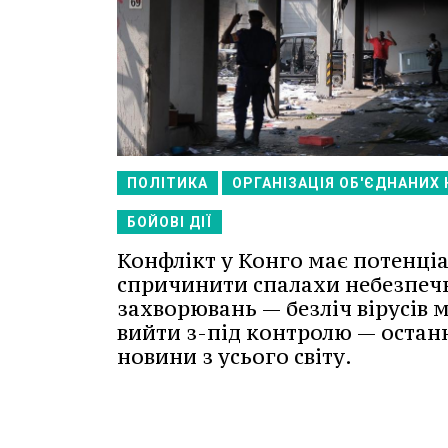
ПОЛІТИКА
ОРГАНІЗАЦІЯ ОБ'ЄДНАНИХ 
БОЙОВІ ДІЇ
Конфлікт у Конго має потенці
спричинити спалахи небезпеч
захворювань — безліч вірусів 
вийти з-під контролю — остан
новини з усього світу.