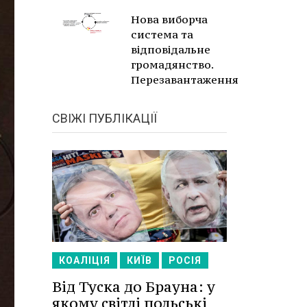
Нова виборча
система та
відповідальне
громадянство.
Перезавантаження
СВІЖІ ПУБЛІКАЦІЇ
КОАЛІЦІЯ
КИЇВ
РОСІЯ
Від Туска до Брауна: у
якому світлі польські