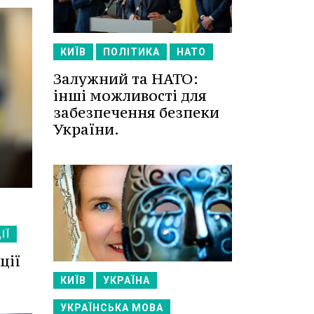
КИЇВ
ПОЛІТИКА
НАТО
Залужний та НАТО:
інші можливості для
забезпечення безпеки
України.
ІЇ
ції
КИЇВ
УКРАЇНА
УКРАЇНСЬКА МОВА