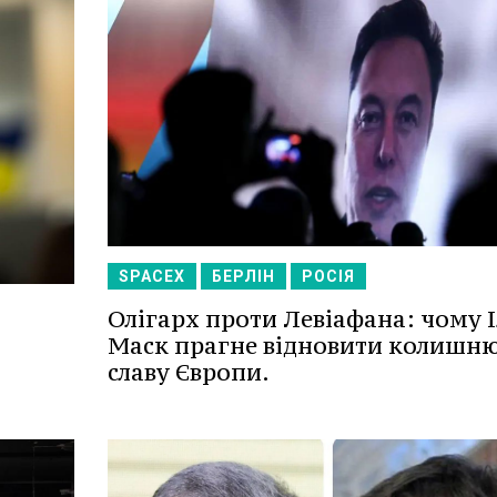
SPACEX
БЕРЛІН
РОСІЯ
Олігарх проти Левіафана: чому 
Маск прагне відновити колишн
славу Європи.