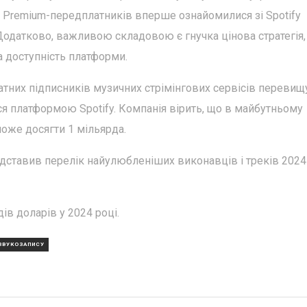
% Premium-передплатників вперше ознайомилися зі Spotify
одатково, важливою складовою є гнучка цінова стратегія,
а доступність платформи.
латних підписників музичних стрімінгових сервісів перевищ
ся платформою Spotify. Компанія вірить, що в майбутньому
може досягти 1 мільярда.
едставив перелік найулюбленіших виконавців і треків 2024
ів доларів у 2024 році.
ЗВУКОЗАПИСУ