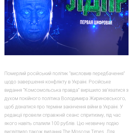
Померлий російський політик "висловив передбачення"
щодо завершення конфлікту в Україні. Російське
видання "Комсомольська правда" вирішило зв’язатися з
духом покійного політика Володимира Жириновського,
щоб дізнатися про терміни закінчення війни в Україні. У
редакції провели справжній сеанс спіритизму, під час
якого навіть спалили 100 рублів. Цю незвичну подію
висвітлило також видання The Moscow Times. Для