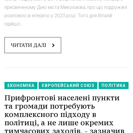
присвяченому Дню міста Миколаєва, про що подружжя
розповіло в інтерв’ю у 2023 році. Того дня Віталій
підійшо...
ЧИТАТИ ДАЛІ
ЕКОНОМІКА
ЄВРОПЕЙСЬКИЙ СОЮЗ
ПОЛІТИКА
Прифронтові населені пункти
та громади потребують
комплексного підходу в
політиці, а не лише окремих
тимчасових заходів, - зазначив