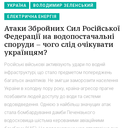
УКРАЇНА
ВОЛОДИМИР ЗЕЛЕНСЬКИЙ
ЕЛЕКТРИЧНА ЕНЕРГІЯ
Атаки Збройних Сил Російської
Федерації на водопостачальні
споруди – чого слід очікувати
українцям?
Російські військові активізують удари по водній
інфраструктурі, що стало предметом попереджень
багатьох аналітиків. Не змігши заморозити населення
України в холодну пору року, країна-агресор прагне
позбавити людей доступу до води та системи
водовідведення. Однією з найбільш значущих атак
стала бомбардування дамби Печенізького
водосховища шістьма керованими авіаційними