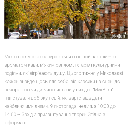
Місто поступово занурюється в осінній настрій -- із
ароматом кави, м'яким світлом ліхтарів і культурними
подіями, які зігрівають душу. Цього тижня у Миколаєві
кожен знайде щось для себе: від класики на сцені до
вечора кіно чи дитячої вистави у вихідні. "МикВісті"
підготували добірку подій, які варто відвідати
найближчими днями. 9 листопада, неділя, з 10:00 до
14.00 -- Захід з прилаштування тварин Згідно з
інформаці...