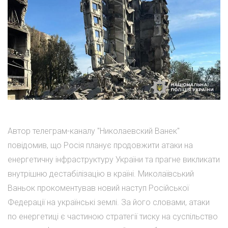
Автор телеграм-каналу "Николаевский Ванек"
повідомив, що Росія планує продовжити атаки на
енергетичну інфраструктуру України та прагне викликати
внутрішню дестабілізацію в країні. Миколаївський
Ваньок прокоментував новий наступ Російської
Федерації на українські землі. За його словами, атаки
по енергетиці є частиною стратегії тиску на суспільство