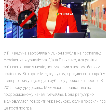
У РФ ведуча заробляла мільйони рублів на пропаганді
Українська журналістка Діана Панченко, яка раніше
співпрацювала з медіа, пов'язаними з проросійським
політиком Віктором Медведчуком, зрадила свою країну
і тепер отримує доходи в рублях у державі-агресорі. З
2015 року уродженка Миколаєва працювала на
проросійському каналі NewsOne. Вона регулярно
відмовлялася говорити українською, коли її просили про
це гості програ...