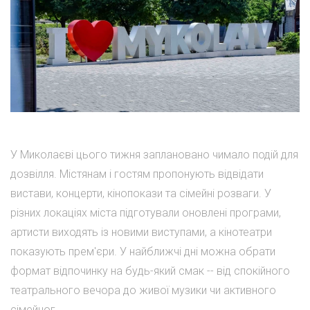
У Миколаєві цього тижня заплановано чимало подій для
дозвілля. Містянам і гостям пропонують відвідати
вистави, концерти, кінопокази та сімейні розваги. У
різних локаціях міста підготували оновлені програми,
артисти виходять із новими виступами, а кінотеатри
показують прем'єри. У найближчі дні можна обрати
формат відпочинку на будь-який смак -- від спокійного
театрального вечора до живої музики чи активного
сімейног...