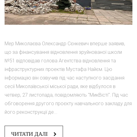
Мер Миколаєва Олександр Сєнкевич вперше заявив,
що за фінансування відновлення зруйнованої школи
№51 відповідав голова Агентства відновлення та
інфраструктурних проектів Мустафа Найєм. Цю
інформацію він озвучив під час наступного засідання
сесії Миколаївської міської ради, яке відбулося в
четвер, 27 листопада, повідомляють "МикВісті". Під час
обговорення другого проєкту навчального закладу для
його реконструкції де...
ЧИТАТИ ДАЛІ