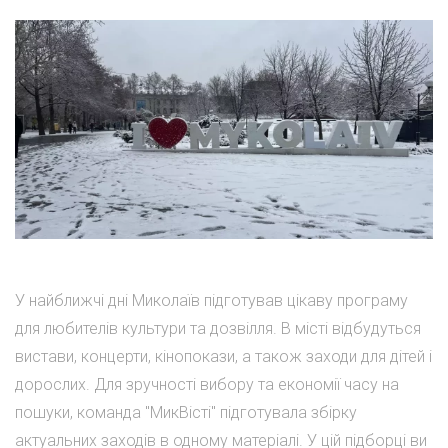
У найближчі дні Миколаїв підготував цікаву програму
для любителів культури та дозвілля. В місті відбудуться
вистави, концерти, кінопокази, а також заходи для дітей і
дорослих. Для зручності вибору та економії часу на
пошуки, команда "МикВісті" підготувала збірку
актуальних заходів в одному матеріалі. У цій підборці ви