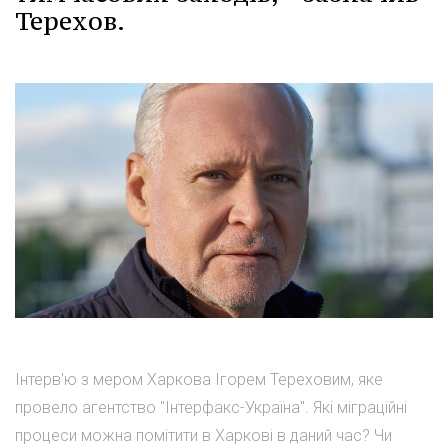
Терехов.
Інтерв'ю з мером Харкова Ігорем Тереховим, яке
провело агентство "Інтерфакс-Україна". Які міграційні
процеси можна помітити в Харкові в даний час? Чи