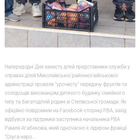
Напередодні Дня захисту дітей представники служби у
справах дітей Миколаївської районної військової
адміністрації провели "урочисту" передачу фруктів та
солодощів вихованцям дитячого будинку сімейного
типу та багатодітній родині зі Степівської громади. Як
офіційно повідомили на Facebook-сторінці РВА, захід
відбувся за підтримки заступника начальника РВА
Раміля Агабекова, який одночасно є лідером фракції
"Слуга наро...