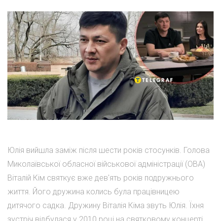
Юлія вийшла заміж після шести років стосунків. Голова
Миколаївської обласної військової адміністрації (ОВА)
Віталій Кім святкує вже дев'ять років подружнього
життя. Його дружина колись була працівницею
дитячого садка. Дружину Віталія Кіма звуть Юлія. Їхня
зустріч відбулася у 2010 році на святковому концерті,