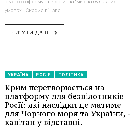
з метою сформувати запит на "мир на будь-яких
умовах". Окремо він зве...
ЧИТАТИ ДАЛІ
УКРАЇНА
РОСІЯ
ПОЛІТИКА
Крим перетворюється на
платформу для безпілотників
Росії: які наслідки це матиме
для Чорного моря та України, -
капітан у відставці.