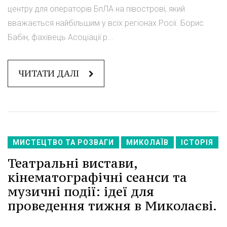
центру для операторів БпЛА на півострові, який
вважається найбільшим у всіх регіонах Росії. Борис
Бабін, фахівець Асоціації р...
ЧИТАТИ ДАЛІ
МИСТЕЦТВО ТА РОЗВАГИ
МИКОЛАЇВ
ІСТОРІЯ
Театральні вистави,
кінематографічні сеанси та
музичні події: ідеї для
проведення тижня в Миколаєві.