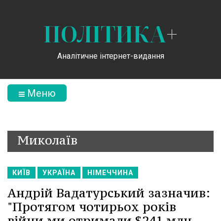
ПОЛІТИКА
+
Аналітичне інтернет-видання
Меню
Миколаїв
КИЇВ
УКРАЇНА
НІМЕЧЧИНА
Андрій Вадатурський зазначив:
"Протягом чотирьох років
війни ми отримали $241 млн