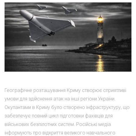
Географічне розташування Криму створює сприятливі
умови для здійснення атак на інші регіони України.
Окупантами в Криму було створено інфраструктуру, що
забезпечує повний цикл підготовки фахівців для
військових безпілотних систем. Російські медіа
інформують про відкриття великого навчального