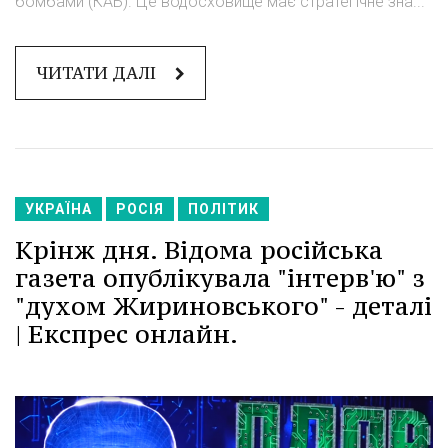
бомбами (КАБ). Це водосховище має стратегічне зна...
ЧИТАТИ ДАЛІ
УКРАЇНА
РОСІЯ
ПОЛІТИК
Крінж дня. Відома російська
газета опублікувала "інтерв'ю" з
"духом Жириновського" - деталі
| Експрес онлайн.