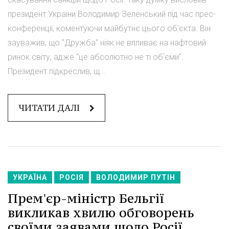
президент України Володимир Зеленський під час прес-
конференції, коментуючи майбутнє цього об'єкта. Він
зауважив, що "Дружба" ніяк не впливає на нафтовий
ринок світу, адже "це абсолютно не ті обʼєми".
Президент підкреслив, щ...
ЧИТАТИ ДАЛІ
УКРАЇНА
РОСІЯ
ВОЛОДИМИР ПУТІН
Прем'єр-міністр Бельгії
викликав хвилю обговорень
своїми заявами щодо Росії,