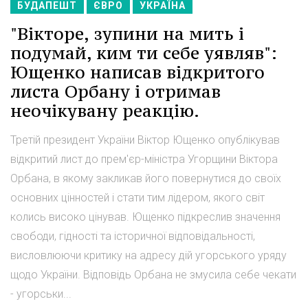
БУДАПЕШТ
ЄВРО
УКРАЇНА
"Вікторе, зупини на мить і
подумай, ким ти себе уявляв":
Ющенко написав відкритого
листа Орбану і отримав
неочікувану реакцію.
Третій президент України Віктор Ющенко опублікував
відкритий лист до прем'єр-міністра Угорщини Віктора
Орбана, в якому закликав його повернутися до своїх
основних цінностей і стати тим лідером, якого світ
колись високо цінував. Ющенко підкреслив значення
свободи, гідності та історичної відповідальності,
висловлюючи критику на адресу дій угорського уряду
щодо України. Відповідь Орбана не змусила себе чекати
- угорськи...