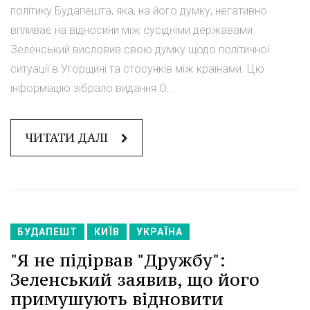
політику Будапешта, яка, на його думку, негативно
впливає на відносини між сусідніми державами.
Зеленський висловив свою думку щодо політичної
ситуації в Угорщині та стосунків між країнами. Цю
інформацію зібрало видання O...
ЧИТАТИ ДАЛІ
БУДАПЕШТ
КИЇВ
УКРАЇНА
"Я не підірвав "Дружбу":
Зеленський заявив, що його
примушують відновити