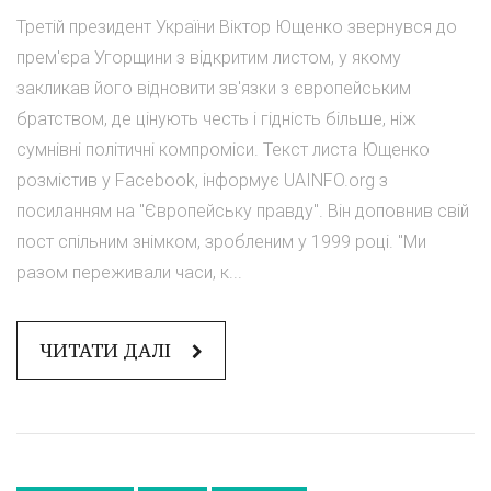
Третій президент України Віктор Ющенко звернувся до
прем'єра Угорщини з відкритим листом, у якому
закликав його відновити зв'язки з європейським
братством, де цінують честь і гідність більше, ніж
сумнівні політичні компроміси. Текст листа Ющенко
розмістив у Facebook, інформує UAINFO.org з
посиланням на "Європейську правду". Він доповнив свій
пост спільним знімком, зробленим у 1999 році. "Ми
разом переживали часи, к...
ЧИТАТИ ДАЛІ