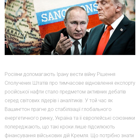
Росіяни допомагають Ірану вести війну Рішення
Сполучених Штатів про тимчасове відновлення експорту
російської нафти стало предметом активних дебатів
серед світових лідерів і аналітиків. У той час як
Вашингтон прагне до стабілізації глобального
енергетичного ринку, Україна та її європейські союзники
попереджають, що такі кроки лише підсилюють
фінансування військових дій Кремля. Що потрібно знати