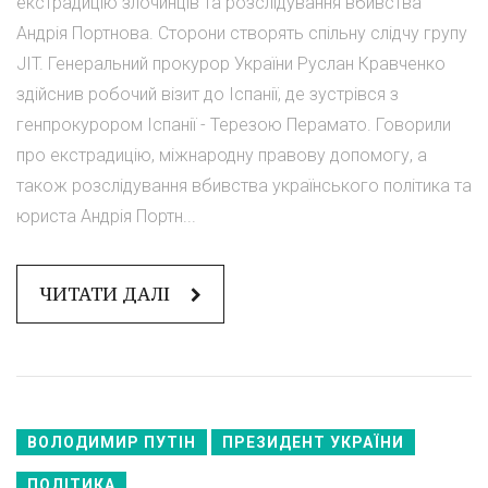
екстрадицію злочинців та розслідування вбивства
Андрія Портнова. Сторони створять спільну слідчу групу
JIT. Генеральний прокурор України Руслан Кравченко
здійснив робочий візит до Іспанії, де зустрівся з
генпрокурором Іспанії - Терезою Перамато. Говорили
про екстрадицію, міжнародну правову допомогу, а
також розслідування вбивства українського політика та
юриста Андрія Портн...
ЧИТАТИ ДАЛІ
ВОЛОДИМИР ПУТІН
ПРЕЗИДЕНТ УКРАЇНИ
ПОЛІТИКА