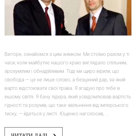
Вікторе, ознайомся з цим знімком. Ми стоїмо разом у ті
часи, коли майбутнє нашого краю виглядало спільним,
зрозумілим і обнадійливим. Тоді ми щиро вірили, що
свобода — це не лише слово, а безцінний дар, за який
варто відстоювати свої права. Я згадую про тебе в
іншому світлі. Я бачу лідера, який усвідомлював вартість
гідності та розумів, що таке звільнення від імперського
тиску, — йдеться у листі. Ющенко наголосив, ...
ЧИТАТИ ДАЛІ