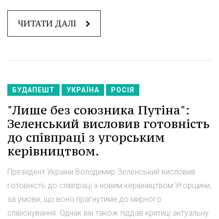
ЧИТАТИ ДАЛІ
БУДАПЕШТ
УКРАЇНА
РОСІЯ
"Лише без союзника Путіна":
Зеленський висловив готовність
до співпраці з угорським
керівництвом.
Президент України Володимир Зеленський висловив
готовність до співпраці з новим керівництвом Угорщини,
за умови, що воно прагнутиме до мирного
співіснування. Однак він також піддав критиці актуальну