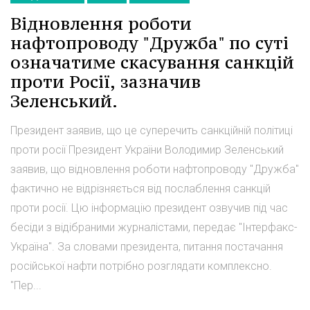
Відновлення роботи
нафтопроводу "Дружба" по суті
означатиме скасування санкцій
проти Росії, зазначив
Зеленський.
Президент заявив, що це суперечить санкційній політиці
проти росії Президент України Володимир Зеленський
заявив, що відновлення роботи нафтопроводу "Дружба"
фактично не відрізняється від послаблення санкцій
проти росії. Цю інформацію президент озвучив під час
бесіди з відібраними журналістами, передає "Інтерфакс-
Україна". За словами президента, питання постачання
російської нафти потрібно розглядати комплексно.
"Пер...