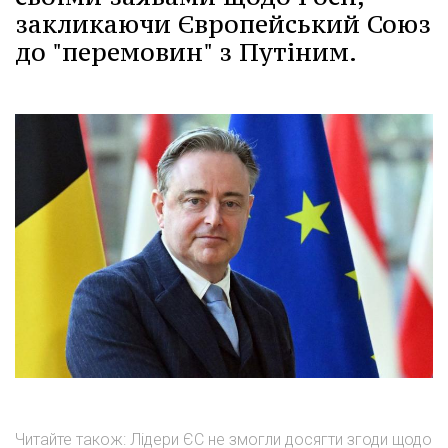
закликаючи Європейський Союз
до "перемовин" з Путіним.
Читайте також: Лідери ЄС не змогли досягти згоди щодо