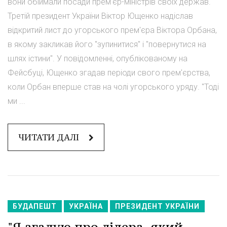
вони обіймали посади прем'єр-міністрів своїх держав.
Третій президент України Віктор Ющенко надіслав
відкритий лист до угорського прем'єра Віктора Орбана,
в якому закликав його "зупинитися" і "повернутися на
шлях істини". У повідомленні, опублікованому на
Фейсбуці, Ющенко згадав періоди свого прем'єрства,
коли Орбан вперше став на чолі угорського уряду. "Тоді
ми ...
ЧИТАТИ ДАЛІ
БУДАПЕШТ
УКРАЇНА
ПРЕЗИДЕНТ УКРАЇНИ
"Я згадую про лідера, який