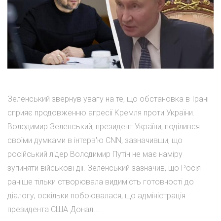
Зеленський звернув увагу на те, що обстановка в Ірані
сприяє продовженню агресії Кремля проти України.
Володимир Зеленський, президент України, поділився
своїми думками в інтерв'ю CNN, зазначивши, що
російський лідер Володимир Путін не має наміру
зупиняти військові дії. Зеленський зазначив, що Росія
раніше тільки створювала видимість готовності до
діалогу, оскільки побоювалася, що адміністрація
президента США Донал...