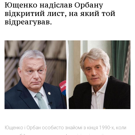
Ющенко надіслав Орбану
відкритий лист, на який той
відреагував.
Ющенко і Орбан особисто знайомі з кінця 1990-х, коли