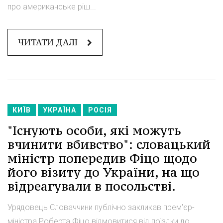
про американське ріш...
ЧИТАТИ ДАЛІ
КИЇВ
УКРАЇНА
РОСІЯ
"Існують особи, які можуть
вчинити вбивство": словацький
міністр попередив Фіцо щодо
його візиту до України, на що
відреагували в посольстві.
Урядовець Словаччини публічно закликав прем'єр-
міністра Роберта Фіцо відмовитися від поїздки до