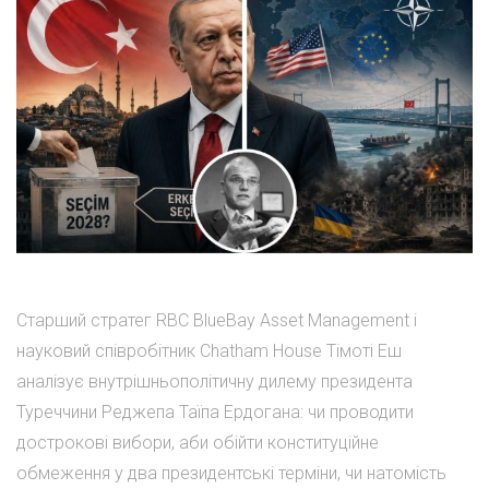
Старший стратег RBC BlueBay Asset Management і
науковий співробітник Chatham House Тімоті Еш
аналізує внутрішньополітичну дилему президента
Туреччини Реджепа Таїпа Ердогана: чи проводити
дострокові вибори, аби обійти конституційне
обмеження у два президентські терміни, чи натомість