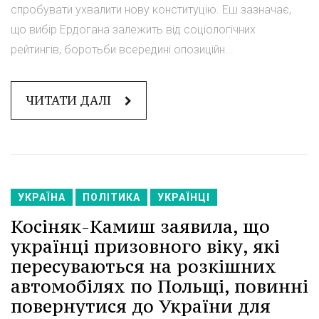
спробувати ухвалити нову конституцію. Еш зазначає,
що вибір Ердогана залежить від соціологічних
рейтингів, боротьби всередині опозиційн...
ЧИТАТИ ДАЛІ
УКРАЇНА
ПОЛІТИКА
УКРАЇНЦІ
Косіняк-Камиш заявила, що
українці призовного віку, які
пересуваються на розкішних
автомобілях по Польщі, повинні
повернутися до України для