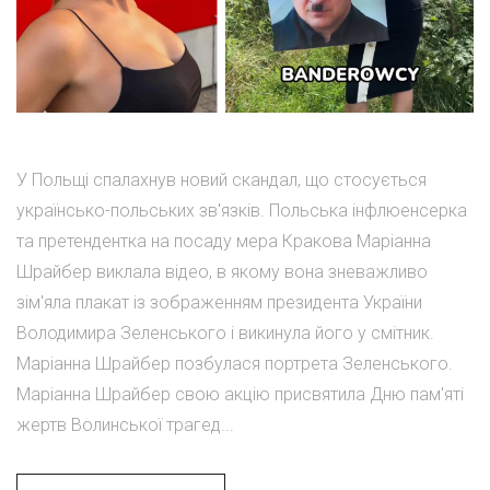
У Польщі спалахнув новий скандал, що стосується
українсько-польських зв'язків. Польська інфлюенсерка
та претендентка на посаду мера Кракова Маріанна
Шрайбер виклала відео, в якому вона зневажливо
зім'яла плакат із зображенням президента України
Володимира Зеленського і викинула його у смітник.
Маріанна Шрайбер позбулася портрета Зеленського.
Маріанна Шрайбер свою акцію присвятила Дню пам'яті
жертв Волинської трагед...