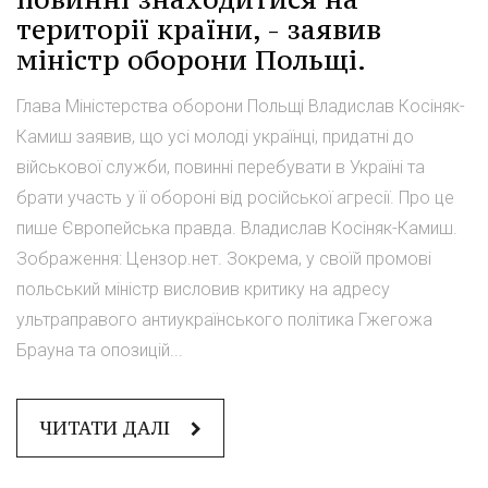
території країни, - заявив
міністр оборони Польщі.
Глава Міністерства оборони Польщі Владислав Косіняк-
Камиш заявив, що усі молоді українці, придатні до
військової служби, повинні перебувати в Україні та
брати участь у її обороні від російської агресії. Про це
пише Європейська правда. Владислав Косіняк-Камиш.
Зображення: Цензор.нет. Зокрема, у своїй промові
польський міністр висловив критику на адресу
ультраправого антиукраїнського політика Гжегожа
Брауна та опозицій...
ЧИТАТИ ДАЛІ