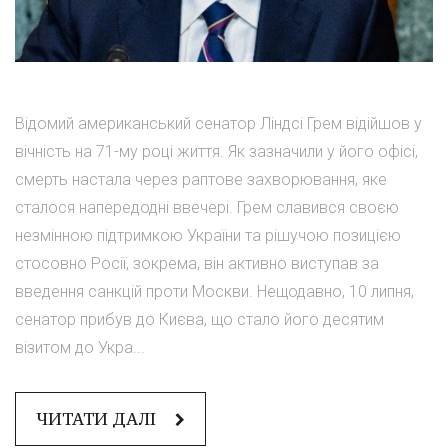
Відомий американський сенатор Ліндсі Грем відійшов у
вічність на 71-му році життя. Як зазначили у його офісі,
смерть настала через раптове захворювання, яке
сталося напередодні ввечері. Грем славився своєю
незмінною підтримкою України та рішучою позицією
стосовно Росії, зокрема, він активно виступав за
введення санкцій проти Москви. Нещодавно, 10 липня,
сенатор прибув до Києва, що стало його десятим
візитом до Укра...
ЧИТАТИ ДАЛІ