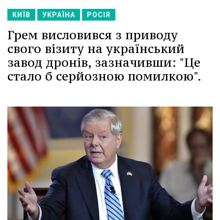
КИЇВ
УКРАЇНА
РОСІЯ
Грем висловився з приводу
свого візиту на український
завод дронів, зазначивши: "Це
стало б серйозною помилкою".