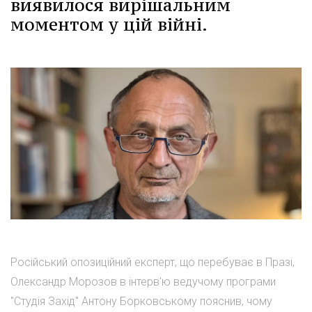
виявилося вирішальним
моментом у цій війні.
Російський опозиційний експерт, що перебуває в Празі,
Олександр Морозов в інтерв'ю ведучому програми
"Студія Захід" Антону Борковському пояснив, чому