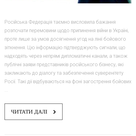
Російська Федерація таємно висловила бажання
розпочати перемовини щодо припинення війни в Україні,
проте лише за умов досягнення угод на лінії бойового
зіткнення. Цю інформацію підтверджують сигнали, що
надходять через непрямі дипломатичні канали, а також
публічні заяви представників російського бізнесу, які
закликають до діалогу та забезпечення суверенітету
Росії. Такі дії відбуваються на фоні загострення бойових
...
ЧИТАТИ ДАЛІ