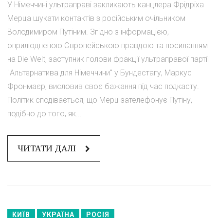
У Німеччині ультраправі закликають канцлера Фрідріха
Мерца шукати контактів з російським очільником
Володимиром Путіним. Згідно з інформацією,
оприлюдненою Європейською правдою та посиланням
на Die Welt, заступник голови фракції ультраправої партії
"Альтернатива для Німеччини" у Бундестагу, Маркус
Фронмаєр, висловив своє бажання під час подкасту.
Політик сподівається, що Мерц зателефонує Путіну,
подібно до того, як...
ЧИТАТИ ДАЛІ
КИЇВ
УКРАЇНА
РОСІЯ