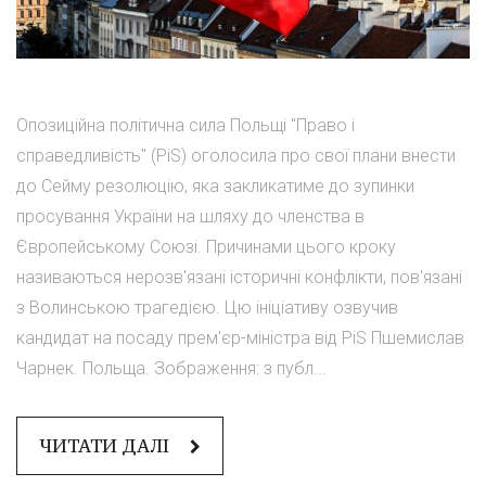
Опозиційна політична сила Польщі "Право і
справедливість" (PiS) оголосила про свої плани внести
до Сейму резолюцію, яка закликатиме до зупинки
просування України на шляху до членства в
Європейському Союзі. Причинами цього кроку
називаються нерозв'язані історичні конфлікти, пов'язані
з Волинською трагедією. Цю ініціативу озвучив
кандидат на посаду прем'єр-міністра від PiS Пшемислав
Чарнек. Польща. Зображення: з публ...
ЧИТАТИ ДАЛІ