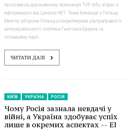
програмі на державному телеканалі TVP Info, згідно з
інформацією від Цензор.НЕТ. Тема біженців у Польщі
Міністр оборони Польщі розкритикував ультраправого
антиукраїнського політика Гжегожа Брауна та
опозиційну парті...
ЧИТАТИ ДАЛІ
КИЇВ
УКРАЇНА
РОСІЯ
Чому Росія зазнала невдачі у
війні, а Україна здобуває успіх
лише в окремих аспектах -- El