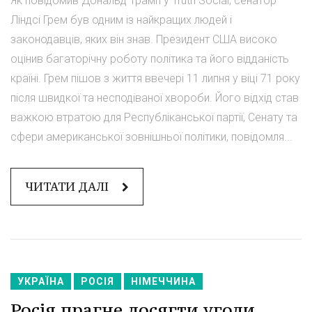
Як повідомив Дональд Трамп у ⁠Truth Social, сенатор
Ліндсі Грем був одним із найкращих людей і
законодавців, яких він знав. Президент США високо
оцінив багаторічну роботу політика та його відданість
країні. Грем пішов з життя ввечері 11 липня у віці 71 року
після швидкої та несподіваної хвороби. Його відхід став
важкою втратою для Республіканської партії, Сенату та
сфери американської зовнішньої політики, повідомля...
ЧИТАТИ ДАЛІ
УКРАЇНА
РОСІЯ
НІМЕЧЧИНА
Росія прагне досягти угоди