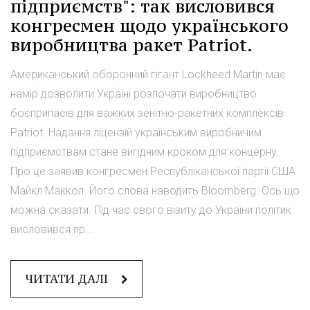
підприємств": так висловився
конгресмен щодо українського
виробництва ракет Patriot.
Американський оборонний гігант Lockheed Martin має
намір дозволити Україні розпочати виробництво
боєприпасів для важких зенітно-ракетних комплексів
Patriot. Надання ліцензій українським виробничим
підприємствам стане вигідним кроком для концерну.
Про це заявив конгресмен Республіканської партії США
Майкл Маккол. Його слова наводить Bloomberg. Ось що
можна сказати. Під час свого візиту до України політик
висловився пр...
ЧИТАТИ ДАЛІ