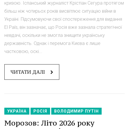
кризою. Іспанський журналіст Крістіан Сегура протягом
більш ніж чотирьох років висвітлює ситуацію війни в
Україні. Підсумовуючи свої спостереження для видання
El País, він зазначає, що Росія вже зазнала стратегічної
невдачі, оскільки не змогла знищити українську
державність. Однак і перемога Києва є лише
частковою, оскі...
ЧИТАТИ ДАЛІ
УКРАЇНА
РОСІЯ
ВОЛОДИМИР ПУТІН
Морозов: Літо 2026 року