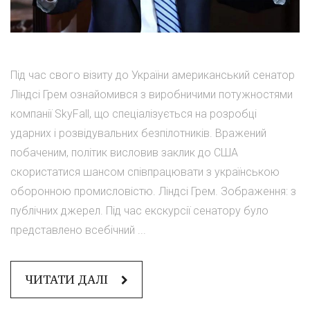
Під час свого візиту до України американський сенатор
Ліндсі Грем ознайомився з виробничими потужностями
компанії SkyFall, що спеціалізується на розробці
ударних і розвідувальних безпілотників. Вражений
побаченим, політик висловив заклик до США
скористатися шансом співпрацювати з українською
оборонною промисловістю. Ліндсі Грем. Зображення: з
публічних джерел. Під час екскурсії сенатору було
представлено всебічний ...
ЧИТАТИ ДАЛІ