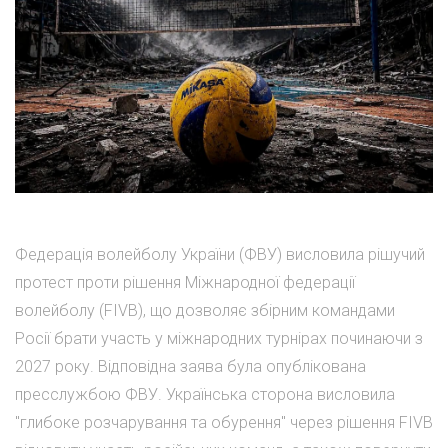
Федерація волейболу України (ФВУ) висловила рішучий
протест проти рішення Міжнародної федерації
волейболу (FIVB), що дозволяє збірним командами
Росії брати участь у міжнародних турнірах починаючи з
2027 року. Відповідна заява була опублікована
пресслужбою ФВУ. Українська сторона висловила
"глибоке розчарування та обурення" через рішення FIVB