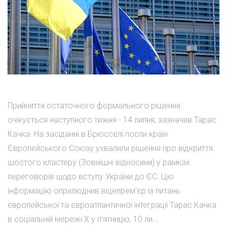
Прийняття остаточного формального рішення
очікується наступного тижня - 14 липня, зазначив Тарас
Качка. На засіданні в Брюсселі посли країн
Європейського Союзу ухвалили рішення про відкриття
шостого кластеру (Зовнішні відносини) у рамках
переговорів щодо вступу України до ЄС. Цю
інформацію оприлюднив віцепрем'єр із питань
європейської та євроатлантичної інтеграції Тарас Качка
в соціальній мережі Х у п'ятницю, 10 ли...