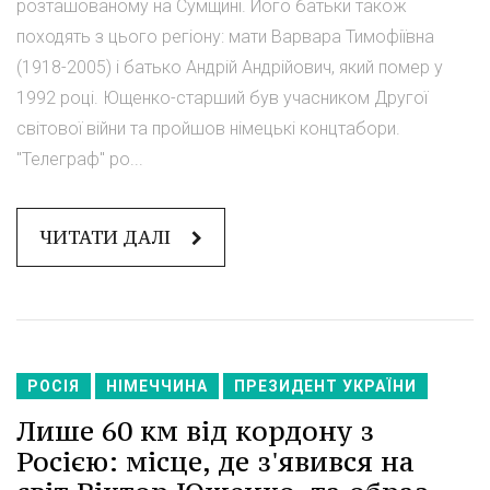
розташованому на Сумщині. Його батьки також
походять з цього регіону: мати Варвара Тимофіївна
(1918-2005) і батько Андрій Андрійович, який помер у
1992 році. Ющенко-старший був учасником Другої
світової війни та пройшов німецькі концтабори.
"Телеграф" ро...
ЧИТАТИ ДАЛІ
РОСІЯ
НІМЕЧЧИНА
ПРЕЗИДЕНТ УКРАЇНИ
Лише 60 км від кордону з
Росією: місце, де з'явився на