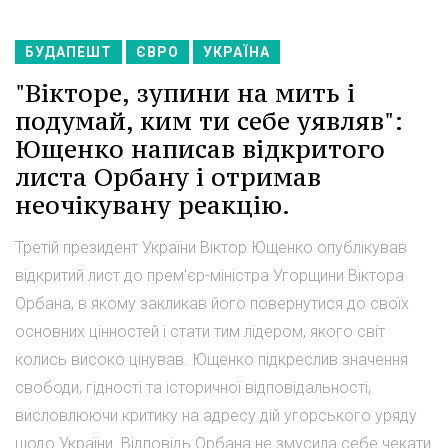
БУДАПЕШТ
ЄВРО
УКРАЇНА
"Вікторе, зупини на мить і
подумай, ким ти себе уявляв":
Ющенко написав відкритого
листа Орбану і отримав
неочікувану реакцію.
Третій президент України Віктор Ющенко опублікував
відкритий лист до прем'єр-міністра Угорщини Віктора
Орбана, в якому закликав його повернутися до своїх
основних цінностей і стати тим лідером, якого світ
колись високо цінував. Ющенко підкреслив значення
свободи, гідності та історичної відповідальності,
висловлюючи критику на адресу дій угорського уряду
щодо України. Відповідь Орбана не змусила себе чекати