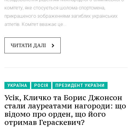
комітету, яке стосується шолома спортсмена,
прикрашеного зображеннями загиблих українських
атлетів. Комітет вважає це...
ЧИТАТИ ДАЛІ
УКРАЇНА
РОСІЯ
ПРЕЗИДЕНТ УКРАЇНИ
Усік, Кличко та Борис Джонсон
стали лауреатами нагороди: що
відомо про орден, що його
отримав Гераскевич?