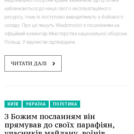
національної оборони країни зазначили, що ці літаки
наближаються до кінця свого експлуатаційного
ресурсу, тому їх поступово виводитимуть з бойового
складу. Про це пишуть Wiadomości з посиланням на
офіційний коментар Міністерства національної оборони
Польщі. У відомстві підтвердили, ...
ЧИТАТИ ДАЛІ
КИЇВ
УКРАЇНА
ПОЛІТИКА
З Божим посланням він
прямував до своїх парафіян,
учасників майдану, воїнів