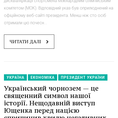
дискваліфікації спортсмена Міжнародним олімпійським
комітетом (МОК). Відповідний указ був оприлюднений на
офіційному веб-сайті президента. Менш ніж сто осіб
отримали цю почесн...
ЧИТАТИ ДАЛІ
УКРАЇНА
ЕКОНОМІКА
ПРЕЗИДЕНТ УКРАЇНИ
Український чорнозем — це
священний символ нашої
історії. Нещодавній виступ
Ющенка перед нацією
спричинив хвилю негативних