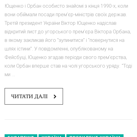
Ющенко і Орбан особисто знайомі з кінця 1990-х, коли
вони обіймали посади прем'єр-міністрів своїх держав.
Третій президент України Віктор Ющенко надіслав
відкритий лист до угорського прем'єра Віктора Орбана,
в якому закликав його "зупинитися" і "повернутися на
шлях істини". У повідомленні, опублікованому на
Фейсбуці, Ющенко згадав періоди свого прем'єрства,
коли Орбан вперше став на чолі угорського уряду. "Тоді
ми ...
ЧИТАТИ ДАЛІ