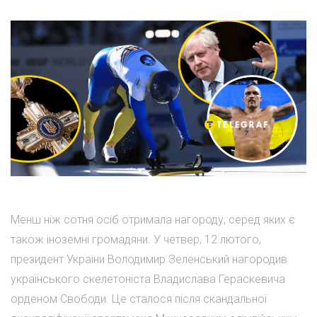
Менш ніж сотня осіб отримала нагороду, серед яких є
також іноземні громадяни. У четвер, 12 лютого,
президент України Володимир Зеленський нагородив
українського скелетоніста Владислава Гераскевича
орденом Свободи. Це сталося після скандальної