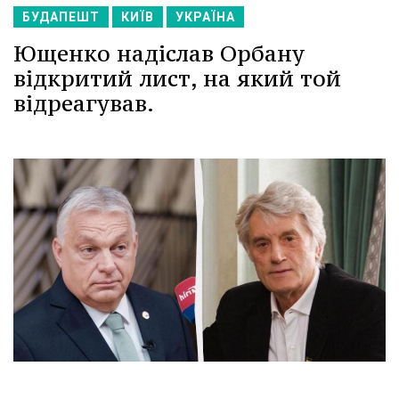
БУДАПЕШТ
КИЇВ
УКРАЇНА
Ющенко надіслав Орбану
відкритий лист, на який той
відреагував.