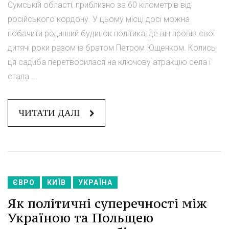
Сумській області, приблизно за 60 кілометрів від
російського кордону. У цьому місці досі можна
побачити родинний будинок політика, де він провів свої
дитячі роки разом із братом Петром Ющенком. Колись
ця садиба перетворилася на ключову атракцію села і
стала ...
ЧИТАТИ ДАЛІ
ЄВРО
КИЇВ
УКРАЇНА
Як політичні суперечності між
Україною та Польщею