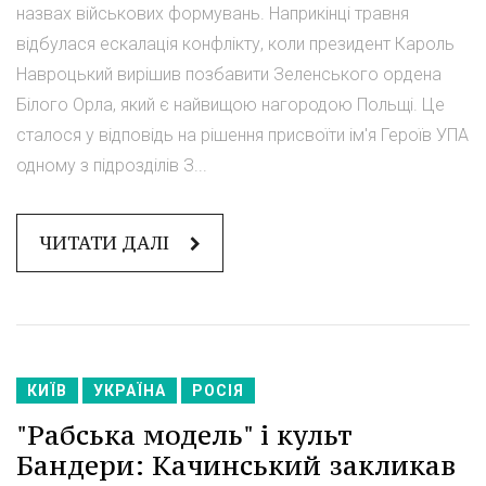
назвах військових формувань. Наприкінці травня
відбулася ескалація конфлікту, коли президент Кароль
Навроцький вирішив позбавити Зеленського ордена
Білого Орла, який є найвищою нагородою Польщі. Це
сталося у відповідь на рішення присвоїти ім'я Героїв УПА
одному з підрозділів З...
ЧИТАТИ ДАЛІ
КИЇВ
УКРАЇНА
РОСІЯ
"Рабська модель" і культ
Бандери: Качинський закликав