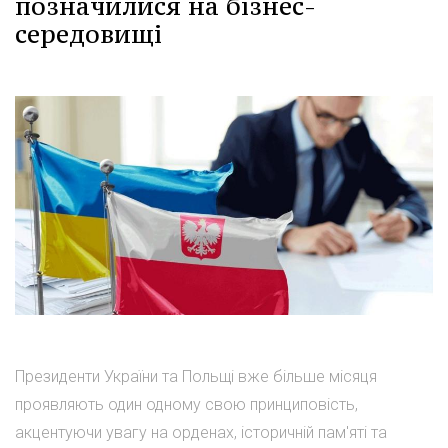
позначилися на бізнес-
середовищі
Президенти України та Польщі вже більше місяця
проявляють один одному свою принциповість,
акцентуючи увагу на орденах, історичній пам'яті та