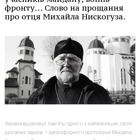
фронту... Слово на прощання
про отця Михайла Нискогуза.
Україна вшановує пам'ять одного з найзначніших своїх
духовних лідерів — митрофорного протоієрея Михайла