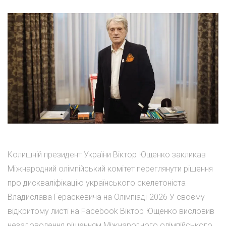
Колишній президент України Віктор Ющенко закликав
Міжнародний олімпійський комітет переглянути рішення
про дискваліфікацію українського скелетоніста
Владислава Гераскевича на Олімпіаді-2026 У своєму
відкритому листі на Facebook Віктор Ющенко висловив
незадоволення рішенням Міжнародного олімпійського