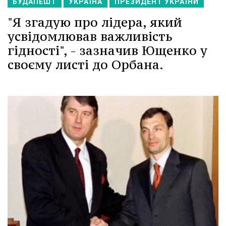
БУДАПЕШТ
УКРАЇНА
ПРЕЗИДЕНТ УКРАЇНИ
"Я згадую про лідера, який
усвідомлював важливість
гідності", - зазначив Ющенко у
своєму листі до Орбана.