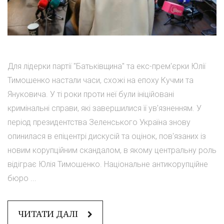
Для лідерки партії "Батьківщина" та екс-прем'єрки Юлії
Тимошенко настали часи, схожі на епоху Кучми та
Януковича. У ті роки проти неї були ініційовані
кримінальні справи, які завершилися її ув'язненням. У
період президентства Зеленського Україна знову
опинилася в епіцентрі дискусій та оцінок, пов'язаних із
новим корупційним скандалом, в якому центральну роль
відіграє Юлія Тимошенко. Національне антикорупційне
бюро ...
ЧИТАТИ ДАЛІ