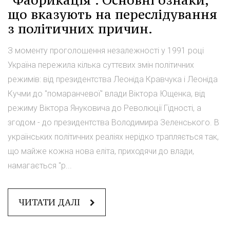
"Фабрикація". Основні ознаки,
що вказують на переслідування
з політичних причин.
З моменту проголошення незалежності у 1991 році
Україна пережила кілька суттєвих змін політичних
режимів: від президентства Леоніда Кравчука і Леоніда
Кучми до "помаранчевої" влади Віктора Ющенка, від
режиму Віктора Януковича до Революції Гідності, а
згодом - до президентства Володимира Зеленського. В
українських політичних реаліях нерідко трапляється так,
що майже кожна нова еліта, приходячи до влади,
намагається "р...
ЧИТАТИ ДАЛІ