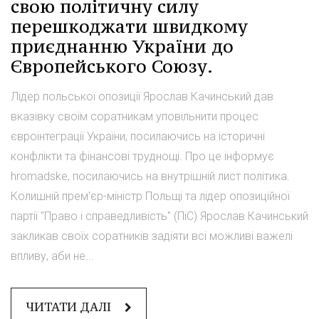
свою політичну силу
перешкоджати швидкому
приєднанню України до
Європейського Союзу.
Лідер польської опозиції Ярослав Качинський дав
вказівку своїм соратникам уповільнити процес
євроінтеграції України, посилаючись на історичні
конфлікти та фінансові труднощі. Про це інформує
hromadske, посилаючись на внутрішній лист політика.
Колишній прем'єр-міністр Польщі та лідер опозиційної
партії "Право і справедливість" (ПіС) Ярослав Качинський
закликав своїх соратників задіяти всі можливі важелі
впливу, аби не...
ЧИТАТИ ДАЛІ