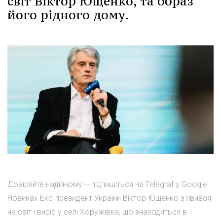
світ Віктор Ющенко, та образ
його рідного дому.
Довіряйте надійному -- підпишіться на Telegraf у Google
Новинах Екс-президент України Віктор Ющенко з'явився
на світ і виріс у селі Хоружівка, що знаходиться в