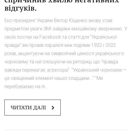
відгуків.
Екс-президент України Віктор Ющенко знову став
предметом уваги ЗМІ завдяки емоційному зверненню. У
своїх постах на Facebook та статті для "Української
правди" він провів паралелі між подіями 1922 і 2022
років, акцентуючи на символічній цінності українського
чорнозему та наголошуючи на риториці, що "правда
завжди перемагає агресора". "Український чорнозем —
це священний елемент нашої спадщини..." "Ми
перебуваємо на пі...
ЧИТАТИ ДАЛІ