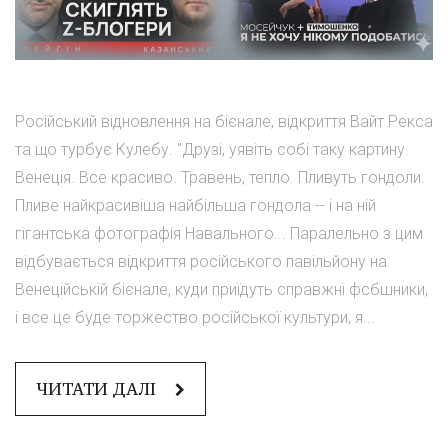
Російський відновлення на бієнале, відкриття Вайт Рекса
та що турбує Кулебу. "Друзі, уявіть собі таку картину.
Венеція. Все красиво. Травень, тепло. Пливуть гондоли.
Пливе найкрасивіша найбільша гондола -- і на ній
гігантська фотографія Навального... Паралельно з цим
відбувається відкриття російського павільйону на
Венеційській бієнале, куди приїдуть справжні фсбшники,
і все це буде торжество російської культури, я...
ЧИТАТИ ДАЛІ