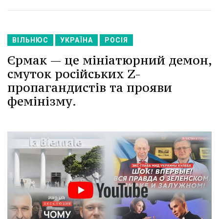
ВІЛЬНЮС
УКРАЇНА
РОСІЯ
Єрмак — це мініатюрний демон,
смуток російських Z-
пропагандистів та прояви
фемінізму.