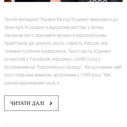
Третій президент України Віктор Ющенко звернувся до
прем'єра Угорщини з відкритим листом, у якому
закликав його відновити зв'язки з європейським
братством, де цінують честь і гідність більше, ніж
сумнівні політичні компроміси. Текст листа Ющенко
розмістив у Facebook, інформує UAINFO.org з
посиланням на "Європейську правду". Він доповнив свій
пост спільним знімком, зробленим у 1999 році. "Ми
разом переживали часи, к...
ЧИТАТИ ДАЛІ