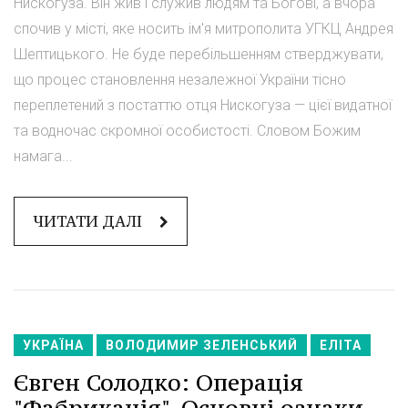
Нискогузa. Він жив і служив людям та Богові, а вчора
спочив у місті, яке носить ім'я митрополита УГКЦ Андрея
Шептицького. Не буде перебільшенням стверджувати,
що процес становлення незалежної України тісно
переплетений з постаттю отця Нискогуза — цієї видатної
та водночас скромної особистості. Словом Божим
намага...
ЧИТАТИ ДАЛІ
УКРАЇНА
ВОЛОДИМИР ЗЕЛЕНСЬКИЙ
ЕЛІТА
Євген Солодко: Операція