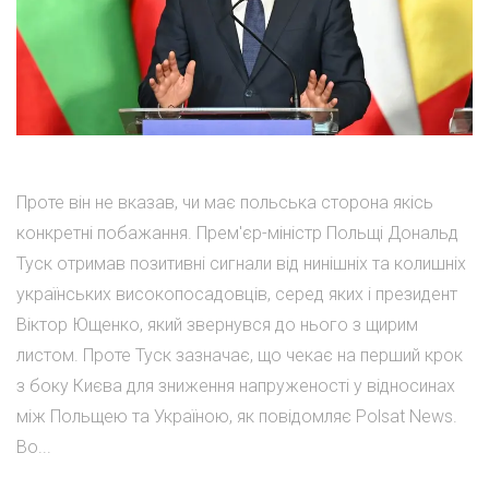
Проте він не вказав, чи має польська сторона якісь
конкретні побажання. Прем'єр-міністр Польщі Дональд
Туск отримав позитивні сигнали від нинішніх та колишніх
українських високопосадовців, серед яких і президент
Віктор Ющенко, який звернувся до нього з щирим
листом. Проте Туск зазначає, що чекає на перший крок
з боку Києва для зниження напруженості у відносинах
між Польщею та Україною, як повідомляє Polsat News.
Во...