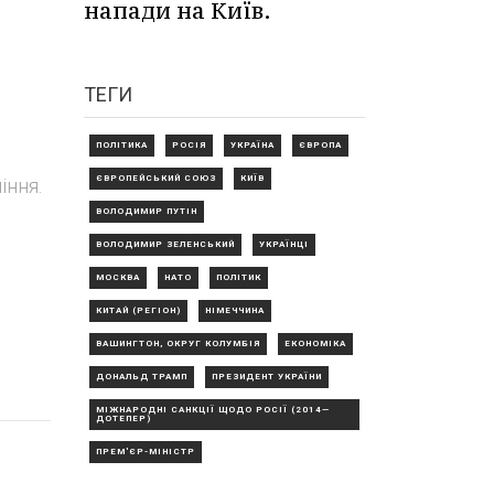
напади на Київ.
ТЕГИ
ПОЛІТИКА
РОСІЯ
УКРАЇНА
ЄВРОПА
ЄВРОПЕЙСЬКИЙ СОЮЗ
КИЇВ
іння.
ВОЛОДИМИР ПУТІН
ВОЛОДИМИР ЗЕЛЕНСЬКИЙ
УКРАЇНЦІ
МОСКВА
НАТО
ПОЛІТИК
КИТАЙ (РЕГІОН)
НІМЕЧЧИНА
ВАШИНГТОН, ОКРУГ КОЛУМБІЯ
ЕКОНОМІКА
ДОНАЛЬД ТРАМП
ПРЕЗИДЕНТ УКРАЇНИ
МІЖНАРОДНІ САНКЦІЇ ЩОДО РОСІЇ (2014—
ДОТЕПЕР)
ПРЕМ'ЄР-МІНІСТР