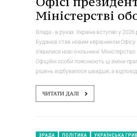
Офісі президент
Міністерстві об
Влада - в руках. Україна вступає у 2026
Буданов став новим керівником Офісу п
з'явилися нові очільники. Міністерство
Офіційні особи пояснюють ці зміни пр
рішень відбувалося швидше, а відповід
ЧИТАТИ ДАЛІ
ЗРАДА
ПОЛІТИКА
УКРАЇНСЬКА ГРИ