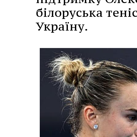
білоруська тені
Україну.