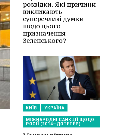
розвідки. Які причини
викликають
суперечливі думки
щодо цього
призначення
Зеленського?
КИЇВ
УКРАЇНА
МІЖНАРОДНІ САНКЦІЇ ЩОДО
РОСІЇ (2014—ДОТЕПЕР)