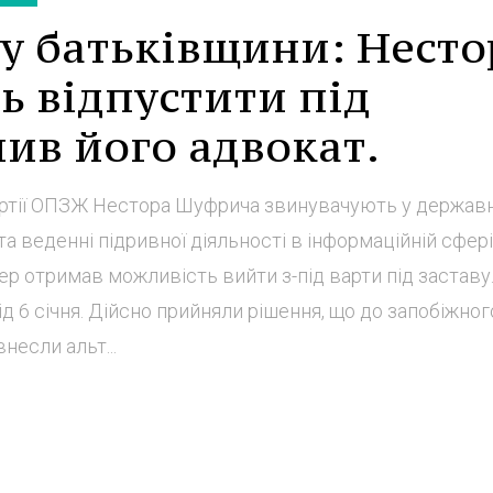
ду батьківщини: Несто
 відпустити під
мив його адвокат.
артії ОПЗЖ Нестора Шуфрича звинувачують у державн
а веденні підривної діяльності в інформаційній сфері
пер отримав можливість вийти з-під варти під заставу.
д 6 січня. Дійсно прийняли рішення, що до запобіжног
несли альт...