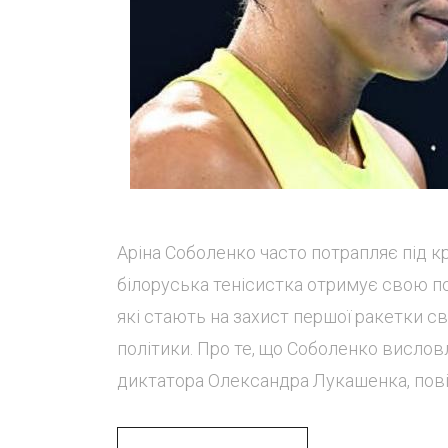
Аріна Соболенко часто потрапляє під кри
білоруська тенісистка отримує свою по
які стають на захист першої ракетки сві
політики. Про те, що Соболенко висло
диктатора Олександра Лукашенка, повід