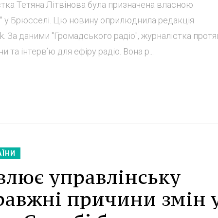
істка Тетяна Літвінова була призначена власною
" у Брюсселі. Цю новину оприлюднила редакція
ook. За даними "Громадського радіо", журналістка прот
та інтервʼю для ефіру радіо. Вона р...
АЇНИ
влює управлінську
равжні причини змін 