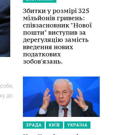
Збитки у розмірі 325
мільйонів гривень:
співзасновник "Нової
пошти" виступив за
дерегуляцію замість
введення нових
податкових
зобов'язань.
соби,
нку до
ЗРАДА
КИЇВ
УКРАЇНА