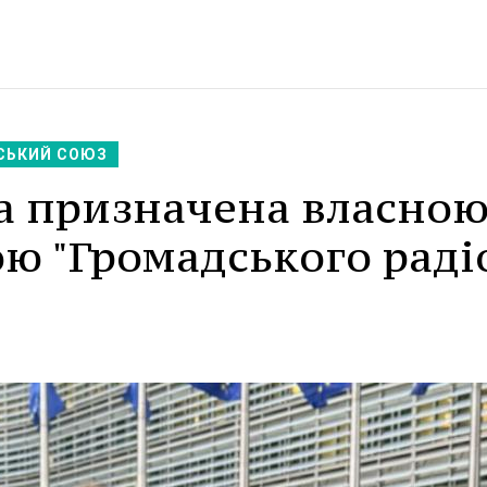
СЬКИЙ СОЮЗ
ва призначена власно
ю "Громадського раді