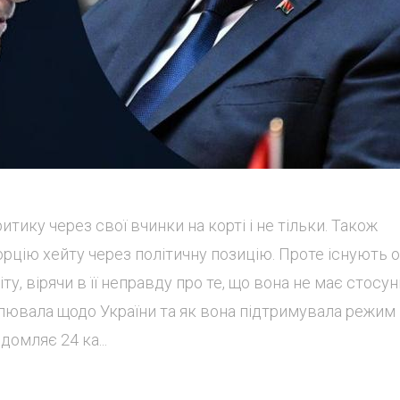
тику через свої вчинки на корті і не тільки. Також
рцію хейту через політичну позицію. Проте існують о
ту, вірячи в її неправду про те, що вона не має стосу
влювала щодо України та як вона підтримувала режим
омляє 24 ка...