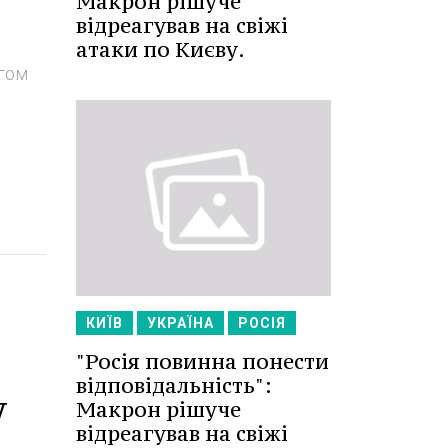
Макрон рішуче
відреагував на свіжі
атаки по Києву.
ягом
КИЇВ
УКРАЇНА
РОСІЯ
"Росія повинна понести
відповідальність":
у
Макрон рішуче
відреагував на свіжі