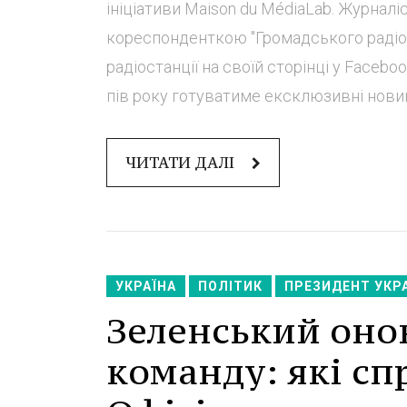
ініціативи Maison du MédiaLab. Журнал
кореспонденткою "Громадського радіо
радіостанції на своїй сторінці у Faceb
пів року готуватиме ексклюзивні новини 
ЧИТАТИ ДАЛІ
УКРАЇНА
ПОЛІТИК
ПРЕЗИДЕНТ УКР
Зеленський оно
команду: які сп