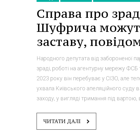
Справа про зра
Шуфрича можуть
заставу, повідо
Народного депутата від забороненої п
зраді, роботі на агентурну мережу ФСБ т
2023 року він перебуває у СІЗО, але те
ухвала Київського апеляційного суду ві
заходу, у вигляді тримання під вартою, в
ЧИТАТИ ДАЛІ