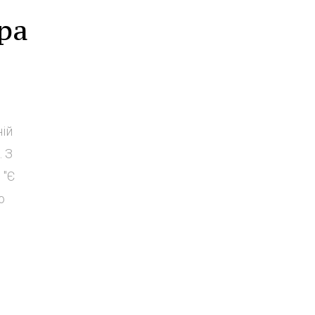
ра
ій
. З
 "Є
о