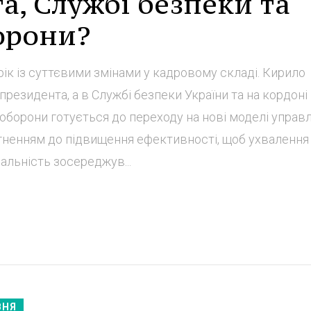
а, Службі безпеки та
орони?
 рік із суттєвими змінами у кадровому складі. Кирило
резидента, а в Службі безпеки України та на кордоні
 оборони готується до переходу на нові моделі управл
агненням до підвищення ефективності, щоб ухвалення
альність зосереджув...
ВНЯ