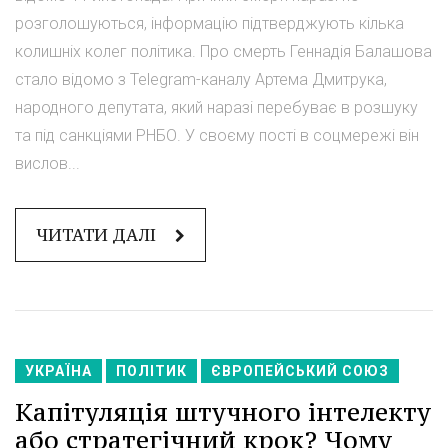
розголошуються, інформацію підтверджують кілька
колишніх колег політика. Про смерть Геннадія Балашова
стало відомо з Telegram-каналу Артема Дмитрука,
народного депутата, який наразі перебуває в розшуку
та під санкціями РНБО. У своєму пості в соцмережі він
вислов...
ЧИТАТИ ДАЛІ
УКРАЇНА
ПОЛІТИК
ЄВРОПЕЙСЬКИЙ СОЮЗ
Капітуляція штучного інтелекту
або стратегічний крок? Чому