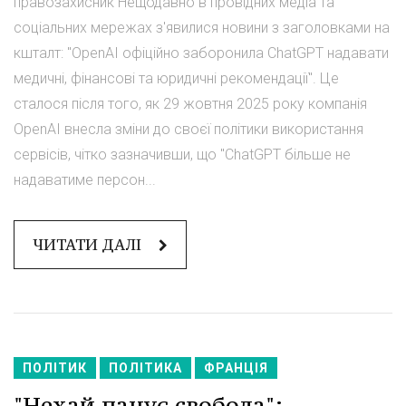
правозахисник Нещодавно в провідних медіа та
соціальних мережах з'явилися новини з заголовками на
кшталт: "OpenAI офіційно заборонила ChatGPT надавати
медичні, фінансові та юридичні рекомендації". Це
сталося після того, як 29 жовтня 2025 року компанія
OpenAI внесла зміни до своєї політики використання
сервісів, чітко зазначивши, що "ChatGPT більше не
надаватиме персон...
ЧИТАТИ ДАЛІ
ПОЛІТИК
ПОЛІТИКА
ФРАНЦІЯ
"Нехай панує свобода":