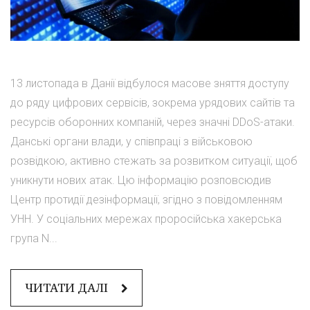
13 листопада в Данії відбулося масове зняття доступу
до ряду цифрових сервісів, зокрема урядових сайтів та
ресурсів оборонних компаній, через значні DDoS-атаки.
Данські органи влади, у співпраці з військовою
розвідкою, активно стежать за розвитком ситуації, щоб
уникнути нових атак. Цю інформацію розповсюдив
Центр протидії дезінформації, згідно з повідомленням
УНН. У соціальних мережах проросійська хакерська
група N...
ЧИТАТИ ДАЛІ