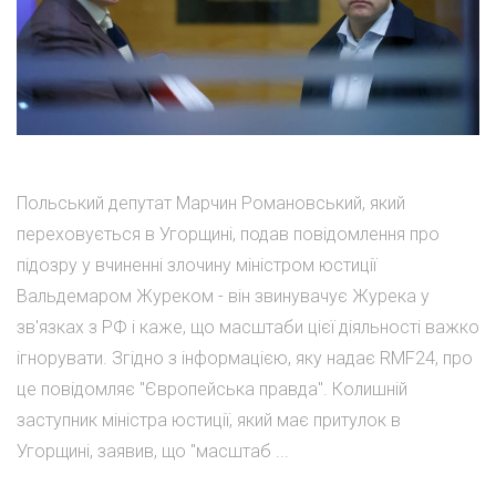
Польський депутат Марчин Романовський, який
переховується в Угорщині, подав повідомлення про
підозру у вчиненні злочину міністром юстиції
Вальдемаром Журеком - він звинувачує Журека у
зв'язках з РФ і каже, що масштаби цієї діяльності важко
ігнорувати. Згідно з інформацією, яку надає RMF24, про
це повідомляє "Європейська правда". Колишній
заступник міністра юстиції, який має притулок в
Угорщині, заявив, що "масштаб ...