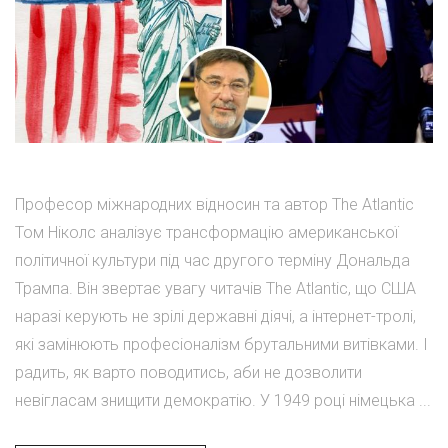
Професор міжнародних відносин та автор The Atlantic
Том Ніколс аналізує трансформацію американської
політичної культури під час другого терміну Дональда
Трампа. Він звертає увагу читачів The Atlantic, що США
наразі керують не зрілі державні діячі, а інтернет-тролі,
які замінюють професіоналізм брутальними витівками. І
радить, як варто поводитись, аби не дозволити
невігласам знищити демократію. У 1949 році німецька ...