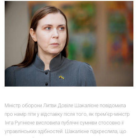
Міністр оборони Литви Довіле Шакалієне повідомила
про намір піти у відставку після того, як прем'єр-міністр
Інга Ругінієне висловила публічні сумніви стосовно її
управлінських здібностей. Шакалієне підкреслила, що