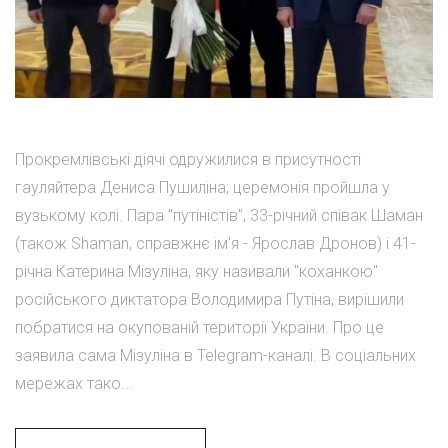
Прокремлівські діячі одружилися в присутності
гауляйтера Дениса Пушиліна; церемонія пройшла у
вузькому колі. Пара "путіністів", 33-річний співак Шаман
(також Shaman, справжнє ім'я - Ярослав Дронов) і 41-
річна Катерина Мізуліна, яку називали "коханкою"
російського диктатора Володимира Путіна, вирішили
побратися на окупованій території України. Про це
заявила сама Мізуліна в Telegram-каналі. В соціальних
мережах тако...