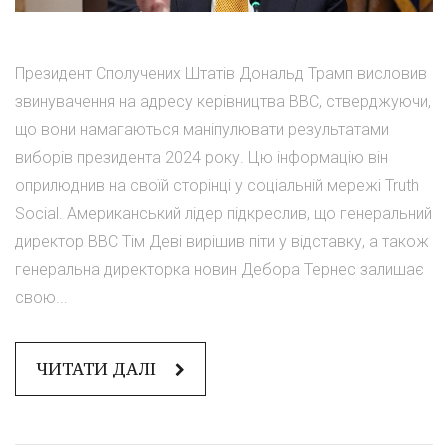
Президент Сполучених Штатів Дональд Трамп висловив
звинувачення на адресу керівництва BBC, стверджуючи,
що вони намагаються маніпулювати результатами
виборів президента 2024 року. Цю інформацію він
оприлюднив на своїй сторінці у соціальній мережі Truth
Social. Американський лідер підкреслив, що генеральний
директор BBC Тім Деві вирішив піти у відставку, а також
генеральна директорка новин Дебора Тернес залишає
свою...
ЧИТАТИ ДАЛІ