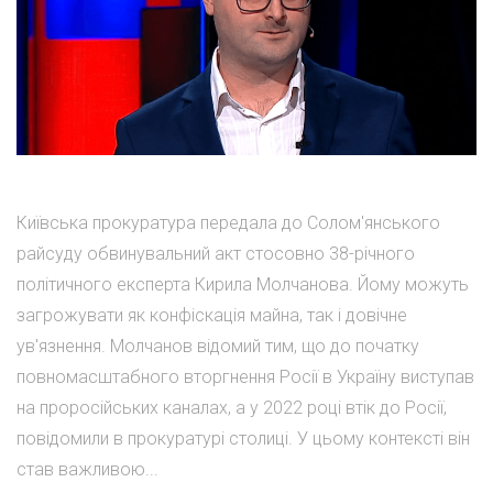
Київська прокуратура передала до Солом'янського
райсуду обвинувальний акт стосовно 38-річного
політичного експерта Кирила Молчанова. Йому можуть
загрожувати як конфіскація майна, так і довічне
ув'язнення. Молчанов відомий тим, що до початку
повномасштабного вторгнення Росії в Україну виступав
на проросійських каналах, а у 2022 році втік до Росії,
повідомили в прокуратурі столиці. У цьому контексті він
став важливою...