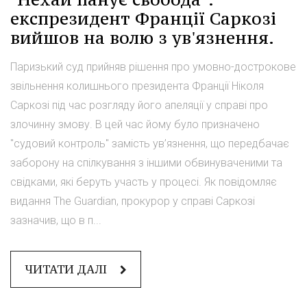
експрезидент Франції Саркозі
вийшов на волю з ув'язнення.
Паризький суд прийняв рішення про умовно-дострокове
звільнення колишнього президента Франції Ніколя
Саркозі під час розгляду його апеляції у справі про
злочинну змову. В цей час йому було призначено
"судовий контроль" замість ув’язнення, що передбачає
заборону на спілкування з іншими обвинуваченими та
свідками, які беруть участь у процесі. Як повідомляє
видання The Guardian, прокурор у справі Саркозі
зазначив, що в п...
ЧИТАТИ ДАЛІ