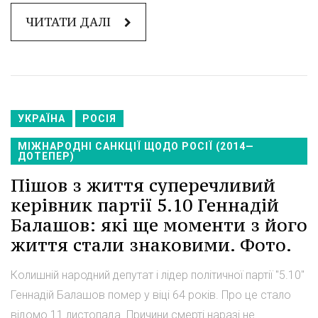
ЧИТАТИ ДАЛІ
УКРАЇНА
РОСІЯ
МІЖНАРОДНІ САНКЦІЇ ЩОДО РОСІЇ (2014—
ДОТЕПЕР)
Пішов з життя суперечливий
керівник партії 5.10 Геннадій
Балашов: які ще моменти з його
життя стали знаковими. Фото.
Колишній народний депутат і лідер політичної партії "5.10"
Геннадій Балашов помер у віці 64 років. Про це стало
відомо 11 листопада. Причини смерті наразі не