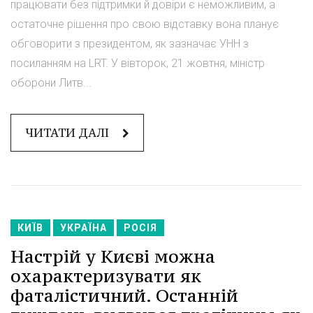
працювати без підтримки й довіри є неможливим, а
остаточне рішення про свою відставку вона планує
обговорити з президентом, як зазначає УНН з
посиланням на LRT. У вівторок, 21 жовтня, міністр
оборони Литв...
ЧИТАТИ ДАЛІ
КИЇВ
УКРАЇНА
РОСІЯ
Настрій у Києві можна
охарактеризувати як
фаталістичний. Останній