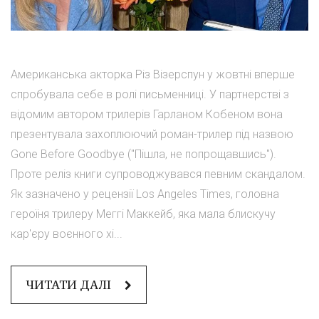
Американська акторка Різ Візерспун у жовтні вперше
спробувала себе в ролі письменниці. У партнерстві з
відомим автором трилерів Гарланом Кобеном вона
презентувала захоплюючий роман-трилер під назвою
Gone Before Goodbye ("Пішла, не попрощавшись").
Проте реліз книги супроводжувався певним скандалом.
Як зазначено у рецензії Los Angeles Times, головна
героїня трилеру Меггі Маккейб, яка мала блискучу
кар'єру воєнного хі...
ЧИТАТИ ДАЛІ