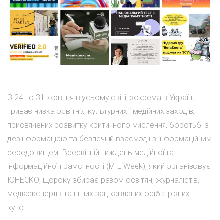
З 24 по 31 жовтня в усьому світі, зокрема в Україні,
триває низка освітніх, культурних і медійних заходів,
присвячених розвитку критичного мислення, боротьбі з
дезінформацією та безпечній взаємодії з інформаційним
середовищем. Всесвітній тиждень медійної та
інформаційної грамотності (MIL Week), який організовує
ЮНЕСКО, щороку збирає разом освітян, журналістів,
медіаекспертів та інших зацікавлених осіб з різних
куто...