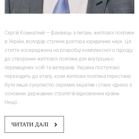
Сергій Комнатний — фахівець з питань житлової політики
в Україні, володар ступеня доктора юридичних наук. Ця
стаття зосереджена на розробці комплексного підходу
до створення житлової політики для внутрішньо
переміщених осіб та ветеранів. Україна поступово
переходить до етапу, коли житлова політика перестане
бути лише сукупністю окремих ініціатив і стане однією з
основних державних стратегій відновлення країни.
Нещо...
ЧИТАТИ ДАЛІ