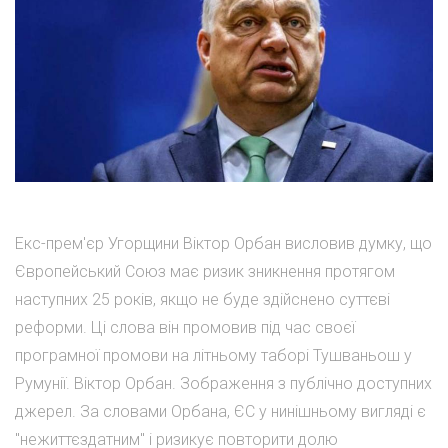
Екс-прем'єр Угорщини Віктор Орбан висловив думку, що
Європейський Союз має ризик зникнення протягом
наступних 25 років, якщо не буде здійснено суттєві
реформи. Ці слова він промовив під час своєї
програмної промови на літньому таборі Тушваньош у
Румунії. Віктор Орбан. Зображення з публічно доступних
джерел. За словами Орбана, ЄС у нинішньому вигляді є
"нежиттєздатним" і ризикує повторити долю