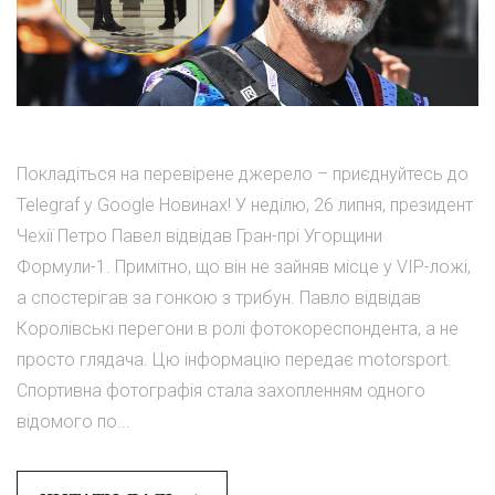
Покладіться на перевірене джерело – приєднуйтесь до
Telegraf у Google Новинах! У неділю, 26 липня, президент
Чехії Петро Павел відвідав Гран-прі Угорщини
Формули-1. Примітно, що він не зайняв місце у VIP-ложі,
а спостерігав за гонкою з трибун. Павло відвідав
Королівські перегони в ролі фотокореспондента, а не
просто глядача. Цю інформацію передає motorsport.
Спортивна фотографія стала захопленням одного
відомого по...