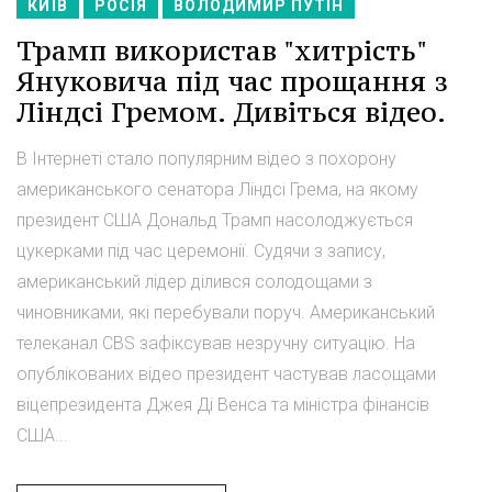
КИЇВ
РОСІЯ
ВОЛОДИМИР ПУТІН
Трамп використав "хитрість"
Януковича під час прощання з
Ліндсі Гремом. Дивіться відео.
В Інтернеті стало популярним відео з похорону
американського сенатора Ліндсі Грема, на якому
президент США Дональд Трамп насолоджується
цукерками під час церемонії. Судячи з запису,
американський лідер ділився солодощами з
чиновниками, які перебували поруч. Американський
телеканал CBS зафіксував незручну ситуацію. На
опублікованих відео президент частував ласощами
віцепрезидента Джея Ді Венса та міністра фінансів
США...