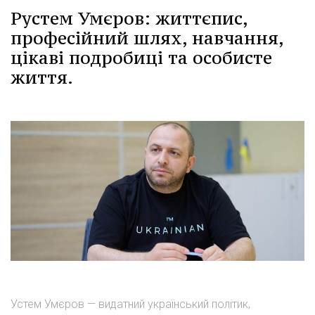
Рустем Умєров: життєпис,
професійний шлях, навчання,
цікаві подробиці та особисте
життя.
Устем Умєров — видатний український політик,