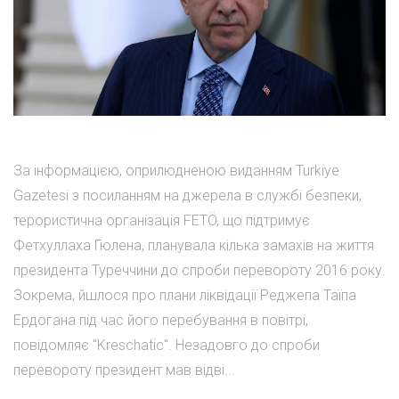
За інформацією, оприлюдненою виданням Turkiye
Gazetesi з посиланням на джерела в службі безпеки,
терористична організація FETÖ, що підтримує
Фетхуллаха Гюлена, планувала кілька замахів на життя
президента Туреччини до спроби перевороту 2016 року.
Зокрема, йшлося про плани ліквідації Реджепа Таїпа
Ердогана під час його перебування в повітрі,
повідомляє "Kreschatic". Незадовго до спроби
перевороту президент мав відві...