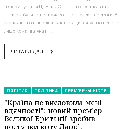
відтермінування ПДВ для ФОПів та оподаткування
посилок були лише тимчасовою ілюзією перемоги. Він
зазначив, що відповідальність за цю ситуацію несе не
лише команда, яка пі...
ЧИТАТИ ДАЛІ
ПОЛІТИК
ПОЛІТИКА
ПРЕМ'ЄР-МІНІСТР
"Країна не висловила мені
вдячності": новий прем'єр
Великої Британії зробив
поступки коту Ларрі.