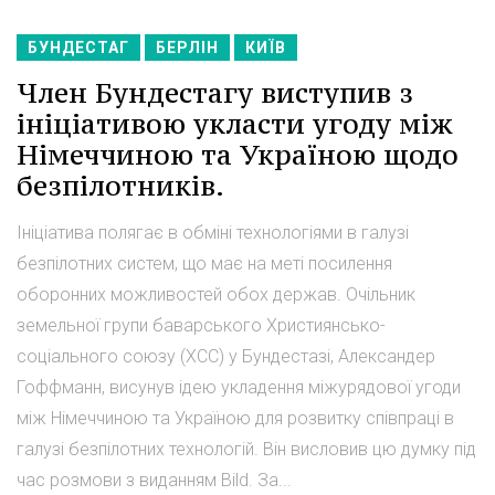
БУНДЕСТАГ
БЕРЛІН
КИЇВ
Член Бундестагу виступив з
ініціативою укласти угоду між
Німеччиною та Україною щодо
безпілотників.
Ініціатива полягає в обміні технологіями в галузі
безпілотних систем, що має на меті посилення
оборонних можливостей обох держав. Очільник
земельної групи баварського Християнсько-
соціального союзу (ХСС) у Бундестазі, Александер
Гоффманн, висунув ідею укладення міжурядової угоди
між Німеччиною та Україною для розвитку співпраці в
галузі безпілотних технологій. Він висловив цю думку під
час розмови з виданням Bild. За...