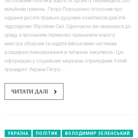
За словами політика, вартість проекту перевищила 260
мільйонів гривень. Петро Порошенко оголосив про
надання десяти прально-душових комплексів дев'яти
підрозділам Збройних Сил. Одночасно він звернувся до
уряду з проханням терміново призначити нового
міністра оборони та надати військовим частинам
розширені повноваження в питаннях закупівель. Цю
інформацію у соціальних мережах оприлюднив п’ятий
президент України Петро ...
ЧИТАТИ ДАЛІ
УКРАЇНА
ПОЛІТИК
ВОЛОДИМИР ЗЕЛЕНСЬКИЙ