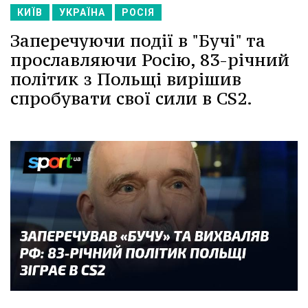
КИЇВ
УКРАЇНА
РОСІЯ
Заперечуючи події в "Бучі" та
прославляючи Росію, 83-річний
політик з Польщі вирішив
спробувати свої сили в CS2.