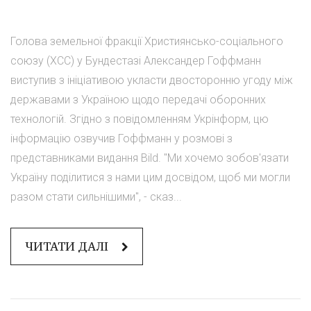
Голова земельної фракції Християнсько-соціального
союзу (ХСС) у Бундестазі Александер Гоффманн
виступив з ініціативою укласти двосторонню угоду між
державами з Україною щодо передачі оборонних
технологій. Згідно з повідомленням Укрінформ, цю
інформацію озвучив Гоффманн у розмові з
представниками видання Bild. "Ми хочемо зобов'язати
Україну поділитися з нами цим досвідом, щоб ми могли
разом стати сильнішими", - сказ...
ЧИТАТИ ДАЛІ