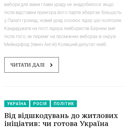
вибори для зміни глави уряду не знадобилося: якщо
після відставки прем'єра його партія зберігає більшість
у Палаті громад, новий уряд очолює лідер цієї політсили.
Кандидувати на пост лідера лейбористів Бернем зміг
після того, як переміг на проміжних виборах в окрузі
Мейкерфілд (північ Англії) Колишній депутат-лейб...
ЧИТАТИ ДАЛІ
УКРАЇНА
РОСІЯ
ПОЛІТИК
Від відшкодувань до житлових
ініціатив: чи готова Україна