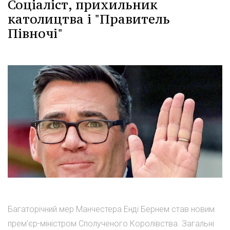
Соціаліст, прихильник
католицтва і "Правитель
Півночі"
Багаторічний мер Манчестера Енді Бернем став новим
прем'єр-міністром Сполученого Королівства. Загальні