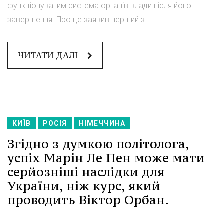
функціонуватим система органів влади після його
завершення. Про це заявив перший з...
ЧИТАТИ ДАЛІ
КИЇВ
РОСІЯ
НІМЕЧЧИНА
Згідно з думкою політолога,
успіх Марін Ле Пен може мати
серйозніші наслідки для
України, ніж курс, який
проводить Віктор Орбан.