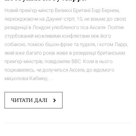
Новий прем'єр-міністр Великої Британії Енді Бернем,
переїжджаючи на Даунінг-стріт, 10, не візьме до своєї
резиденції в Лондоні улюбленого пса Акселя. Політик
стурбований можливими конфліктами між його
собакою, помісю бішон-фрізе та пуделя, і котом Ларрі,
який вже багато років живе в резиденції британських
прем'єр-міністрів, повідомляє ВВС. Коли в нього
поцікавились, чи долучиться Аксель до відомого
мишолова Кабміну, ...
ЧИТАТИ ДАЛІ