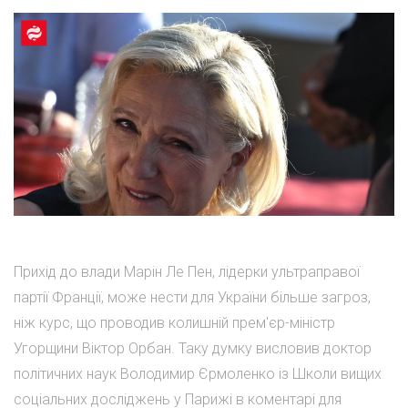
Прихід до влади Марін Ле Пен, лідерки ультраправої
партії Франції, може нести для України більше загроз,
ніж курс, що проводив колишній прем'єр-міністр
Угорщини Віктор Орбан. Таку думку висловив доктор
політичних наук Володимир Єрмоленко із Школи вищих
соціальних досліджень у Парижі в коментарі для