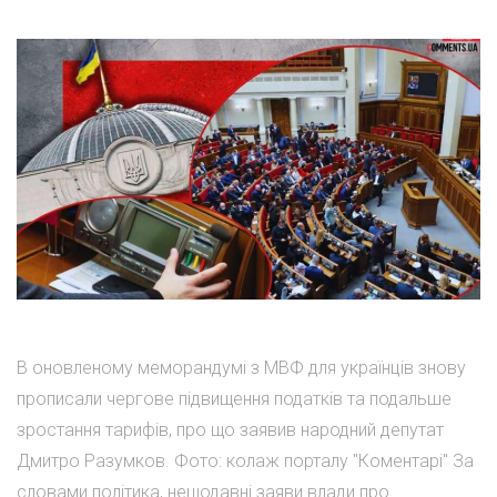
В оновленому меморандумі з МВФ для українців знову
прописали чергове підвищення податків та подальше
зростання тарифів, про що заявив народний депутат
Дмитро Разумков. Фото: колаж порталу "Коментарі" За
словами політика, нещодавні заяви влади про