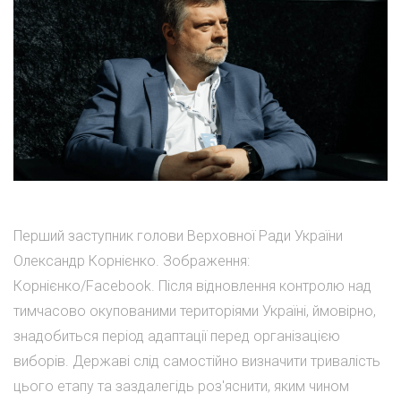
Перший заступник голови Верховної Ради України
Олександр Корнієнко. Зображення:
Корнієнко/Facebook. Після відновлення контролю над
тимчасово окупованими територіями Україні, ймовірно,
знадобиться період адаптації перед організацією
виборів. Державі слід самостійно визначити тривалість
цього етапу та заздалегідь роз'яснити, яким чином