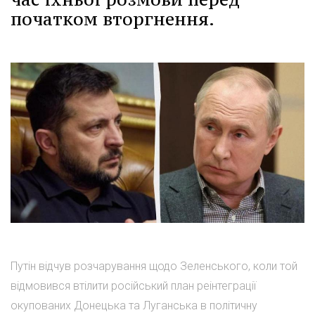
початком вторгнення.
Путін відчув розчарування щодо Зеленського, коли той
відмовився втілити російський план реінтеграції
окупованих Донецька та Луганська в політичну