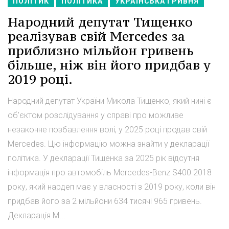
ПОЛІТИК
ПОЛІТИКА
УКРАЇНСЬКА ГРИВНЯ
Народний депутат Тищенко
реалізував свій Mercedes за
приблизно мільйон гривень
більше, ніж він його придбав у
2019 році.
Народний депутат України Микола Тищенко, який нині є
об'єктом розслідування у справі про можливе
незаконне позбавлення волі, у 2025 році продав свій
Mercedes. Цю інформацію можна знайти у декларації
політика. У декларації Тищенка за 2025 рік відсутня
інформація про автомобіль Mercedes-Benz S400 2018
року, який нардеп має у власності з 2019 року, коли він
придбав його за 2 мільйони 634 тисячі 965 гривень.
Декларація М...