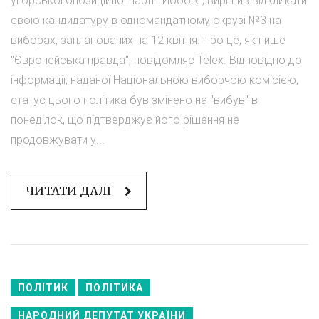
угорської опозиційної партії "Йоббік", вирішив відкликати
свою кандидатуру в одномандатному окрузі №3 на
виборах, запланованих на 12 квітня. Про це, як пише
"Європейська правда", повідомляє Telex. Відповідно до
інформації, наданої Національною виборчою комісією,
статус цього політика був змінено на "вибув" в
понеділок, що підтверджує його рішення не
продовжувати у...
ЧИТАТИ ДАЛІ
ПОЛІТИК
ПОЛІТИКА
НАРОДНИЙ ДЕПУТАТ УКРАЇНИ