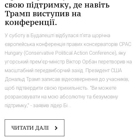
свою підтримку, де навіть
Трамп виступив на
конференції.
У суботу в Будапешті відбулася п'ята щорічна
європейська конференція правих консерваторів CPAC
Hungary (Conservative Political Action Conference), яку
угорський прем'єр-міністр Віктор Орбан перетворив на
масштабний передвиборчий захід. Президент США
Дональд Трамп записав відеозвернення до учасників,
щоб підтвердити свою прихильність. "Ви можете
розраховувати на мою абсолютну та безумовну
підтримку," - заявив лідер Бі...
ЧИТАТИ ДАЛІ