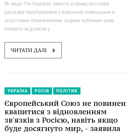
Як пише The Guardian, замість в'язниці ексглава
держави перебуватиме у власному помешканні із
жорсткими обмеженнями: жодних публічних заяв,
інтерв'ю чи дописів у...
ЧИТАТИ ДАЛІ
УКРАЇНА
РОСІЯ
ПОЛІТИК
Європейський Союз не повинен
квапитися з відновленням
зв'язків з Росією, навіть якщо
буде досягнуто мир, - заявила