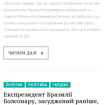
структуру України. Під час однієї з телефонних бесід між
президентом України Володимиром Зеленським та
главою Кремля Володимиром Путіним, що відбулася до
початку масштабного вторгнення, російський лідер
"рявкнув" на українського президента. Про це в інтерв'ю
журналісту Дм...
ЧИТАТИ ДАЛІ
ПОЛІТИК
ПОЛІТИКА
ГАРДІАН
Експрезидент Бразилії
Болсонару, засуджений раніше,