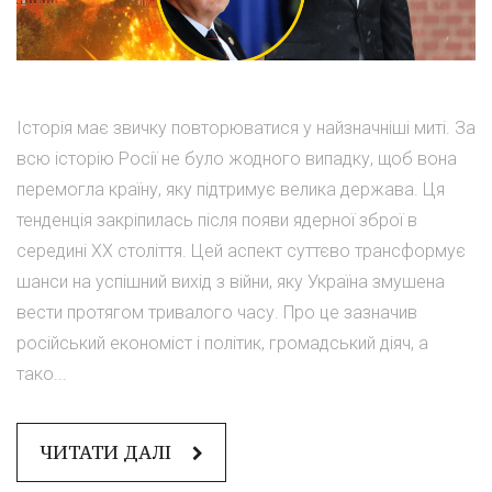
Історія має звичку повторюватися у найзначніші миті. За
всю історію Росії не було жодного випадку, щоб вона
перемогла країну, яку підтримує велика держава. Ця
тенденція закріпилась після появи ядерної зброї в
середині ХХ століття. Цей аспект суттєво трансформує
шанси на успішний вихід з війни, яку Україна змушена
вести протягом тривалого часу. Про це зазначив
російський економіст і політик, громадський діяч, а
тако...
ЧИТАТИ ДАЛІ