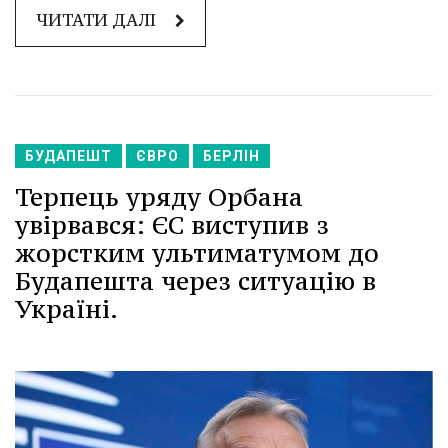
ЧИТАТИ ДАЛІ
БУДАПЕШТ
ЄВРО
БЕРЛІН
Терпець уряду Орбана
увірвався: ЄС виступив з
жорстким ультиматумом до
Будапешта через ситуацію в
Україні.