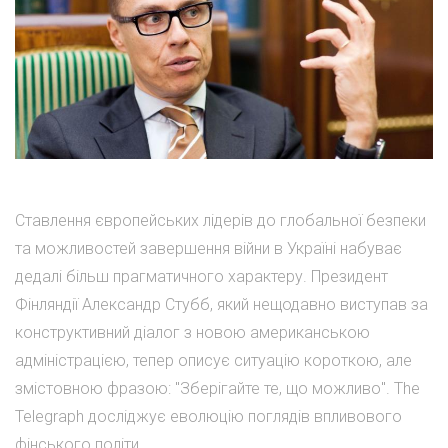
Ставлення європейських лідерів до глобальної безпеки
та можливостей завершення війни в Україні набуває
дедалі більш прагматичного характеру. Президент
Фінляндії Александр Стубб, який нещодавно виступав за
конструктивний діалог з новою американською
адміністрацією, тепер описує ситуацію короткою, але
змістовною фразою: "Зберігайте те, що можливо". The
Telegraph досліджує еволюцію поглядів впливового
фінського політи...