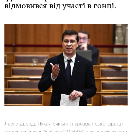
відмовився від участі в гонці.
Ласло Дьордь Лукач, очільник парламентської фракції