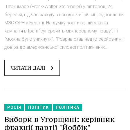
Штайнмаєр (Frank-Walter Steinmeier) у вівторок, 24
березня, під час заходу з нагоди 75-ї річниці відновлення
МЗС ФРН у Берліні. На думку політика, військова
кампанія в Ірані "суперечить міжнародному праву", і її
"можна було уникнути". "Розрив став надто серйозним, і
довіра до американської силової політики зник...
ЧИТАТИ ДАЛІ
РОСІЯ
ПОЛІТИК
ПОЛІТИКА
Вибори в Угорщині: керівник
фракції партії "Йоббік"