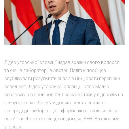
Лідер угорської опозиції надав зразки свого волосся
та сечі в лабораторії в Австрії. Політик пообіцяв
опублікувати результати аналізів і ініціювати перевірки
серед еліт. Лідер угорської опозиції Петер Мадяр
оголосив, що пройшов тест на наркотики у відповідь на
звинувачення з боку урядових представників та
напередодні виборів. Цю інформацію він поділився на
своїй Facebook-сторінці, повідомляє УНН. За словами
угорськ...