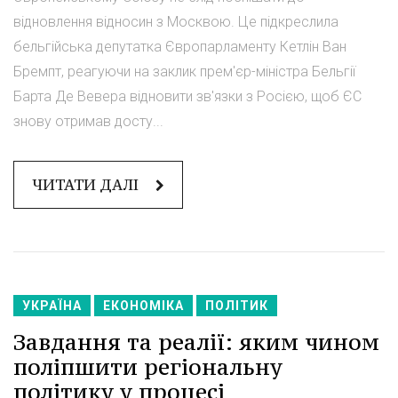
відновлення відносин з Москвою. Це підкреслила
бельгійська депутатка Європарламенту Кетлін Ван
Бремпт, реагуючи на заклик прем'єр-міністра Бельгії
Барта Де Вевера відновити зв'язки з Росією, щоб ЄС
знову отримав досту...
ЧИТАТИ ДАЛІ
УКРАЇНА
ЕКОНОМІКА
ПОЛІТИК
Завдання та реалії: яким чином
поліпшити регіональну
політику у процесі