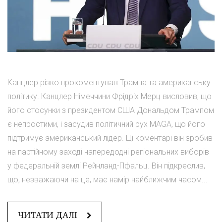
Канцлер різко прокоментував Трампа та американську
політику. Канцлер Німеччини Фрідріх Мерц висловив, що
його стосунки з президентом США Дональдом Трампом
є непростими, і засудив політичний рух MAGA, що його
підтримує американський лідер. Ці коментарі він зробив
на партійному заході напередодні регіональних виборів
у федеральній землі Рейнланд-Пфальц. Він підкреслив,
що, незважаючи на це, має намір найближчим часом...
ЧИТАТИ ДАЛІ