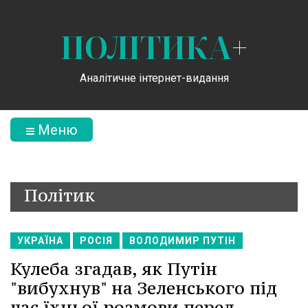
ПОЛІТИКА
+
Аналітичне інтернет-видання
Меню
Політик
УКРАЇНА
РОСІЯ
ВОЛОДИМИР ПУТІН
Кулеба згадав, як Путін
"вибухнув" на Зеленського під
час їхньої розмови перед