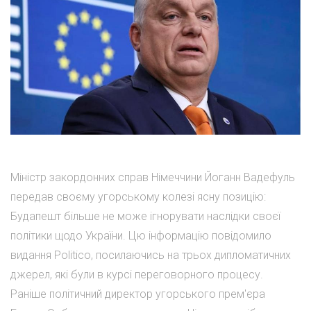
Міністр закордонних справ Німеччини Йоганн Вадефуль
передав своєму угорському колезі ясну позицію:
Будапешт більше не може ігнорувати наслідки своєї
політики щодо України. Цю інформацію повідомило
видання Politico, посилаючись на трьох дипломатичних
джерел, які були в курсі переговорного процесу.
Раніше політичний директор угорського прем'єра