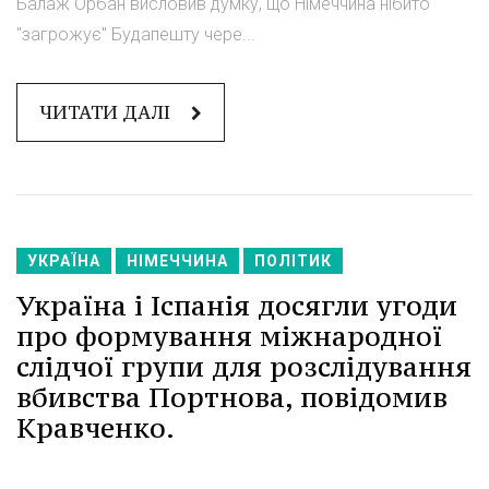
Балаж Орбан висловив думку, що Німеччина нібито
"загрожує" Будапешту чере...
ЧИТАТИ ДАЛІ
УКРАЇНА
НІМЕЧЧИНА
ПОЛІТИК
Україна і Іспанія досягли угоди
про формування міжнародної
слідчої групи для розслідування
вбивства Портнова, повідомив
Кравченко.