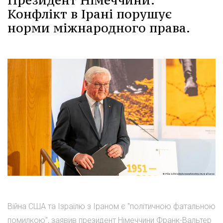
Конфлікт в Ірані порушує
норми міжнародного права.
Війна США та Ізраїлю з Іраном є "політичною фатальною
помилкою", заявив президент Німеччини Франк-Вальтер