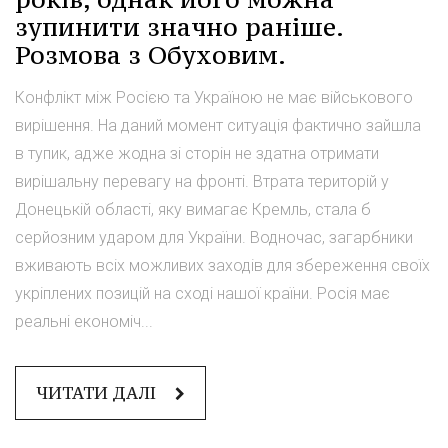
зупинити значно раніше.
Розмова з Обуховим.
Конфлікт між Росією та Україною не має військового
вирішення. На даний момент ситуація фактично зайшла
в тупик, адже жодна зі сторін не здатна отримати
вирішальну перевагу на фронті. Втрата територій у
Донецькій області, яку вимагає Кремль, стала б
серйозним ударом для України. Водночас, загарбники
вживають всіх можливих заходів для збереження своїх
укріплених позицій на сході нашої країни. Росія має
реальні економіч...
ЧИТАТИ ДАЛІ