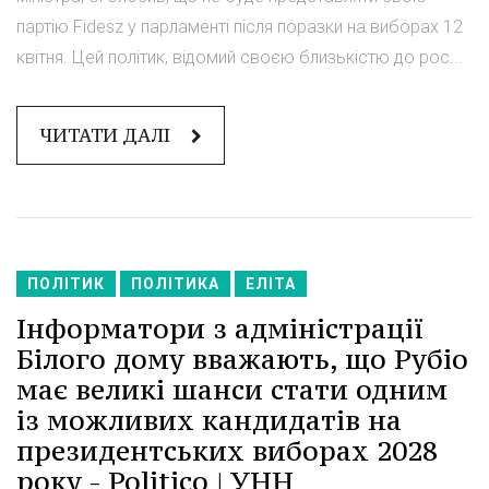
партію Fidesz у парламенті після поразки на виборах 12
квітня. Цей політик, відомий своєю близькістю до рос...
ЧИТАТИ ДАЛІ
ПОЛІТИК
ПОЛІТИКА
ЕЛІТА
Інформатори з адміністрації
Білого дому вважають, що Рубіо
має великі шанси стати одним
із можливих кандидатів на
президентських виборах 2028
року - Politico | УНН