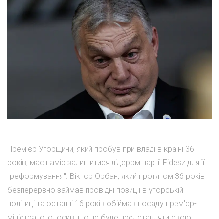
Прем'єр Угорщини, який пробув при владі в країні 36
років, має намір залишитися лідером партії Fidesz для її
"реформування". Віктор Орбан, який протягом 36 років
безперервно займав провідні позиції в угорській
політиці та останні 16 років обіймав посаду прем'єр-
міністра, оголосив, що не буде представляти свою