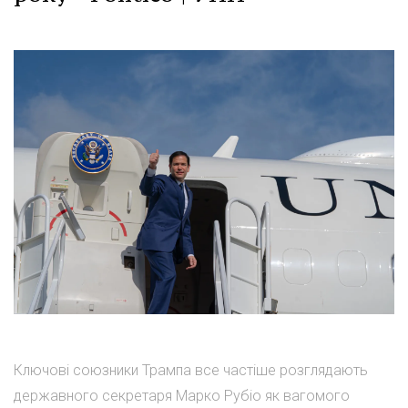
Ключові союзники Трампа все частіше розглядають
державного секретаря Марко Рубіо як вагомого