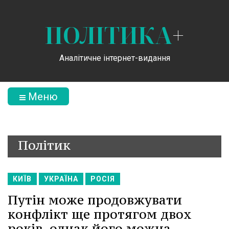
ПОЛІТИКА
+
Аналітичне інтернет-видання
Меню
Політик
КИЇВ
УКРАЇНА
РОСІЯ
Путін може продовжувати
конфлікт ще протягом двох
років, однак його можна