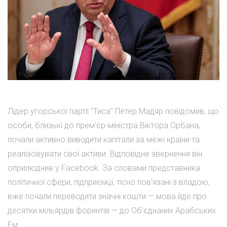
Лідер угорської партії "Тиса" Петер Мадяр повідомив, що
особи, близькі до прем'єр-міністра Віктора Орбана,
почали активно виводити капітали за межі країни та
реалізовувати свої активи. Відповідне звернення він
оприлюднив у Facebook. За словами представника
політичної сфери, підприємці, тісно пов'язані з владою,
вже почали переводити значні кошти — мова йде про
десятки мільярдів форинтів — до Об'єднаних Арабських
Ем...