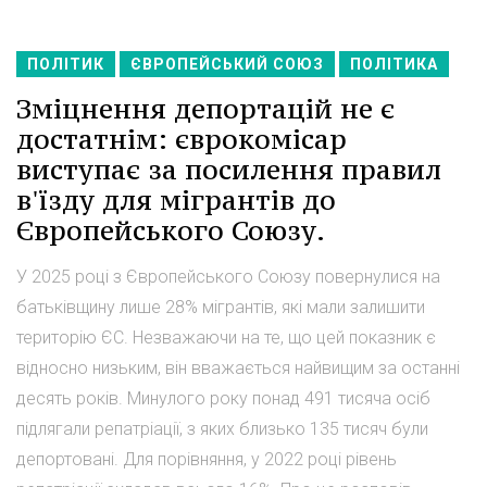
ПОЛІТИК
ЄВРОПЕЙСЬКИЙ СОЮЗ
ПОЛІТИКА
Зміцнення депортацій не є
достатнім: єврокомісар
виступає за посилення правил
в'їзду для мігрантів до
Європейського Союзу.
У 2025 році з Європейського Союзу повернулися на
батьківщину лише 28% мігрантів, які мали залишити
територію ЄС. Незважаючи на те, що цей показник є
відносно низьким, він вважається найвищим за останні
десять років. Минулого року понад 491 тисяча осіб
підлягали репатріації, з яких близько 135 тисяч були
депортовані. Для порівняння, у 2022 році рівень