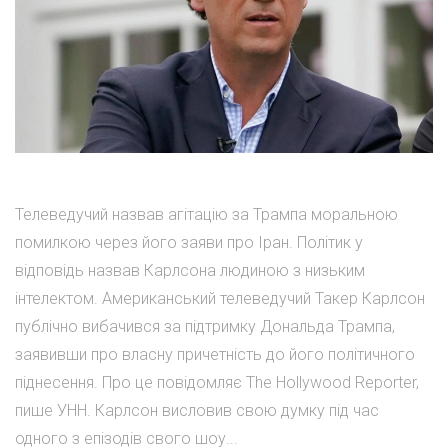
Телеведучий назвав агітацію за Трампа моральною
помилкою через його заяви про Іран. Політик у
відповідь назвав Карлсона людиною з низьким
інтелектом. Американський телеведучий Такер Карлсон
публічно вибачився за підтримку Дональда Трампа,
заявивши про власну причетність до його політичного
піднесення. Про це повідомляє The Hollywood Reporter,
пише УНН. Карлсон висловив свою думку під час
одного з епізодів свого шоу...