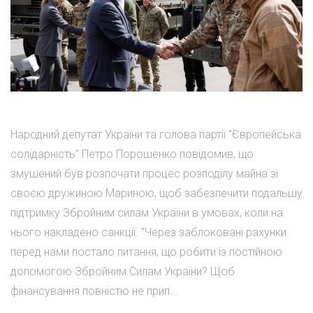
Народний депутат України та голова партії "Європейська
солідарність" Петро Порошенко повідомив, що
змушений був розпочати процес розподілу майна зі
своєю дружиною Мариною, щоб забезпечити подальшу
підтримку Збройним силам України в умовах, коли на
нього накладено санкції. "Через заблоковані рахунки
перед нами постало питання, що робити із постійною
допомогою Збройним Силам України? Щоб
фінансування повністю не прип...