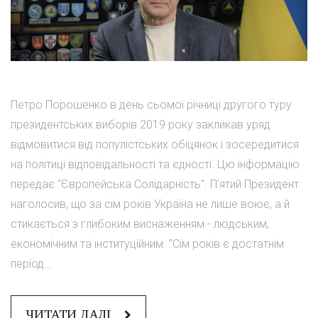
Петро Порошенко в день сьомої річниці другого туру
президентських виборів 2019 року закликав уряд
відмовитися від популістських обіцянок і зосередитися
на політиці відповідальності та єдності. Цю інформацію
передає "Європейська Солідарність". П'ятий Президент
наголосив, що за сім років Україна не лише воює, а й
стикається з глибоким виснаженням - людським,
економічним та інституційним. "Сім років є достатнім
період...
ЧИТАТИ ДАЛІ