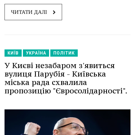
ЧИТАТИ ДАЛІ
КИЇВ
УКРАЇНА
ПОЛІТИК
У Києві незабаром з'явиться
вулиця Парубія - Київська
міська рада схвалила
пропозицію "Євросолідарності".