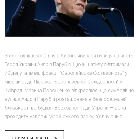
З сьогоднішнього дня в Києві з'явилася вулиця на честь
Героя України Андрія Парубія. Цю ініціативу підтримали
70 депутатів від фракції "Європейська Солідарність" у
міській раді. Лідерка "Європейської Солідарності" у
Київраді Марина Порошенко підкреслює, що символічно
вулиця Андрія Парубія розташована в безпосередній
близькості до будівлі Верховної Ради України — вона
проходить уздовж Маріїнського парку, з'єднуючи в...
ЧИТАТИ ДАЛІ