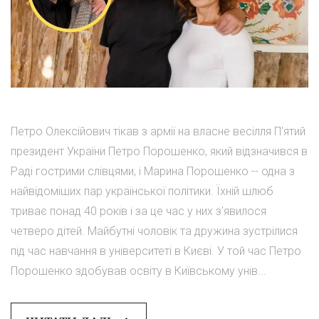
Петро Олексійович тікав з армії на власне весілля П'ятий
президент України Петро Порошенко, який відзначився в
Раді гострими слівцями, і Марина Порошенко -- одна з
найвідоміших пар української політики. Їхній шлюб
триває понад 40 років і за це час у них з'явилося
четверо дітей. Майбутні чоловік та дружина зустрілися
під час навчання в університеті в Києві. У той час Петро
Порошенко здобував освіту в Київському унів...