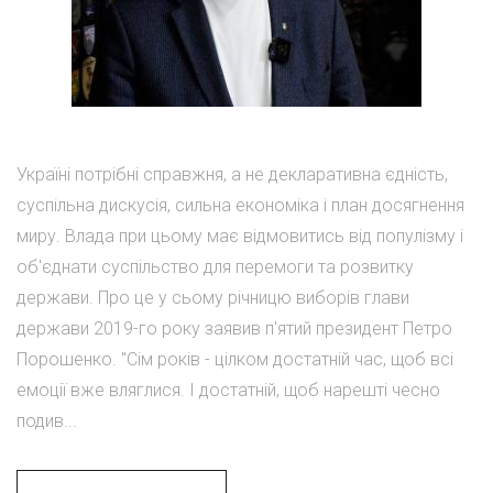
Україні потрібні справжня, а не декларативна єдність,
суспільна дискусія, сильна економіка і план досягнення
миру. Влада при цьому має відмовитись від популізму і
об'єднати суспільство для перемоги та розвитку
держави. Про це у сьому річницю виборів глави
держави 2019-го року заявив п'ятий президент Петро
Порошенко. "Сім років - цілком достатній час, щоб всі
емоції вже вляглися. І достатній, щоб нарешті чесно
подив...