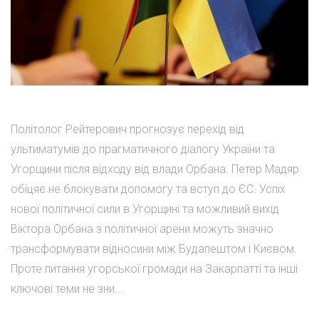
Політолог Рейтерович прогнозує перехід від
ультиматумів до прагматичного діалогу України та
Угорщини після відходу від влади Орбана. Петер Мадяр
обіцяє не блокувати допомогу та вступ до ЄС. Успіх
нової політичної сили в Угорщині та можливий вихід
Віктора Орбана з політичної арени можуть значно
трансформувати відносини між Будапештом і Києвом.
Проте питання угорської громади на Закарпатті та інші
ключові теми не зни...