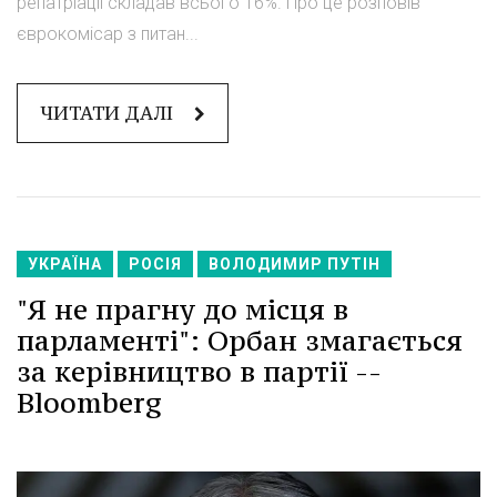
репатріації складав всього 16%. Про це розповів
єврокомісар з питан...
ЧИТАТИ ДАЛІ
УКРАЇНА
РОСІЯ
ВОЛОДИМИР ПУТІН
"Я не прагну до місця в
парламенті": Орбан змагається
за керівництво в партії --
Bloomberg