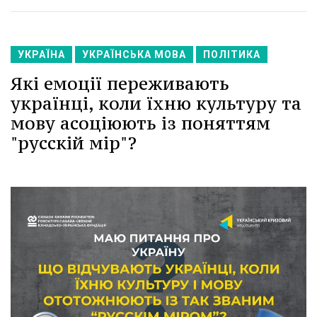
УКРАЇНА
УКРАЇНСЬКА МОВА
ПОЛІТИКА
Які емоції переживають
українці, коли їхню культуру та
мову асоціюють із поняттям
"русскій мір"?