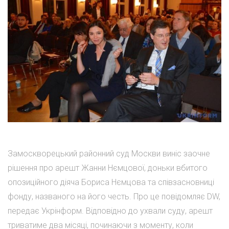
Замоскворецький районний суд Москви виніс заочне
рішення про арешт Жанни Нємцової, доньки вбитого
опозиційного діяча Бориса Нємцова та співзасновниці
фонду, названого на його честь. Про це повідомляє DW,
передає Укрінформ. Відповідно до ухвали суду, арешт
триватиме два місяці, починаючи з моменту, коли