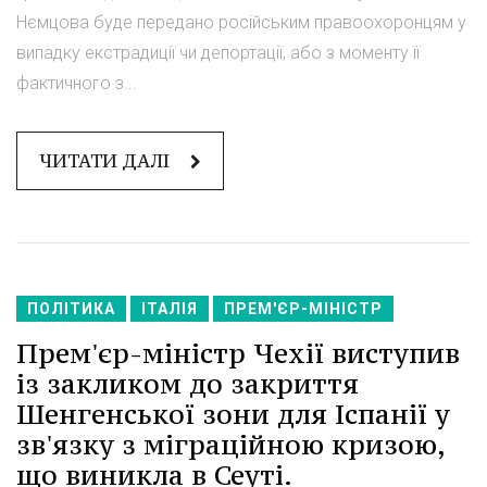
Нємцова буде передано російським правоохоронцям у
випадку екстрадиції чи депортації, або з моменту її
фактичного з...
ЧИТАТИ ДАЛІ
ПОЛІТИКА
ІТАЛІЯ
ПРЕМ'ЄР-МІНІСТР
Прем'єр-міністр Чехії виступив
із закликом до закриття
Шенгенської зони для Іспанії у
зв'язку з міграційною кризою,
що виникла в Сеуті.