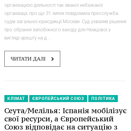
організацією діяльності так званої небажаної
організації, про що 31 липня повідомила пресслужба
судів загальної юрисдикції Москви. Суд ухвалив рішення
про обрання запобіжного заходу для Нємцової у
вигляді арешту на д...
ЧИТАТИ ДАЛІ
КЛІМАТ
ЄВРОПЕЙСЬКИЙ СОЮЗ
ПОЛІТИКА
Сеута/Мелілья: Іспанія мобілізує
свої ресурси, а Європейський
Союз відповідає на ситуацію з