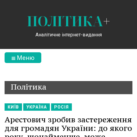
ПОЛІТИКА
+
Аналітичне інтернет-видання
Меню
Політика
КИЇВ
УКРАЇНА
РОСІЯ
Арестович зробив застереження
для громадян України: до якого
року, щонайменше, може