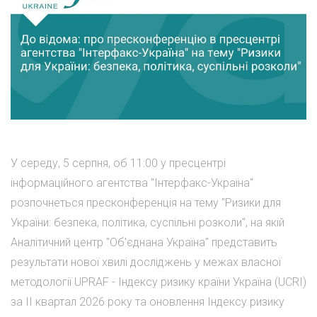
У середу, 5 серпня, об 11:00 у пресцентрі
інформаційного агентства "Інтерфакс-Україна"
розпочнеться пресконференція на тему "Ризики для
України: безпека, політика, суспільні розколи", на якій
Аналітичний центр "Об'єднана Україна" представить
результати нової хвилі досліджень у межах власної
методології UPRAF - Індексу ризику країни Україна (UCRI)
за II квартал 2026 року та оновлення Індексу ризику