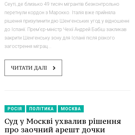
Сеуті, де близько 49 тисяч мігрантів безконтрольно
перетнули кордон з Марокко. Італія вже прийняла
рішення призупинити дію Шенгенських угод у відношенні
до Іспанії. Прем'єр-міністр Чехії Андрей Бабіш закликав
закрити Шенгенську зону для Іспанії після різкого
загострення міграц...
ЧИТАТИ ДАЛІ
РОСІЯ
ПОЛІТИКА
МОСКВА
Суд у Москві ухвалив рішення
про заочний арешт дочки