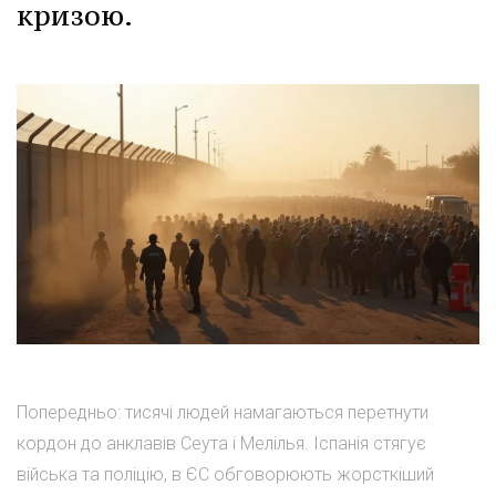
кризою.
Попередньо: тисячі людей намагаються перетнути
кордон до анклавів Сеута і Мелілья. Іспанія стягує
війська та поліцію, в ЄС обговорюють жорсткіший