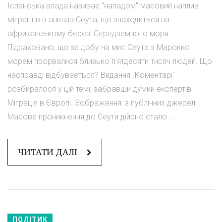
Іспанська влада називає "нападом" масовий наплив
мігрантів в анклав Сеута, що знаходиться на
африканському березі Середземного моря.
Підраховано, що за добу на мис Сеута з Марокко
морем прорвалися близько п'ятдесяти тисяч людей. Що
насправді відбувається? Видання "Коментарі"
розбиралося у цій темі, забравши думки експертів.
Міграція в Європі. Зображення: з публічних джерел.
Масове проникнення до Сеути дійсно стало ...
ЧИТАТИ ДАЛІ
ПОЛІТИК