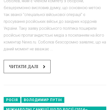
Соболєв, який є членом комітету з оборони,
безцеремонно висловив думку, що основною метою
так званої "спеціальної військової операції" є
просування російських військ до західних кордонів
України. Таку заяву російського політика поширили
російські пропагандистські медіа з посиланням на його
коментар News.ru. Соболєв безсоромно заявляє, що на
даний момент не вважає ...
ЧИТАТИ ДАЛІ
РОСІЯ
ВОЛОДИМИР ПУТІН
МІЖНАРОДНІ САНКЦІЇ ЩОДО РОСІЇ (2014—