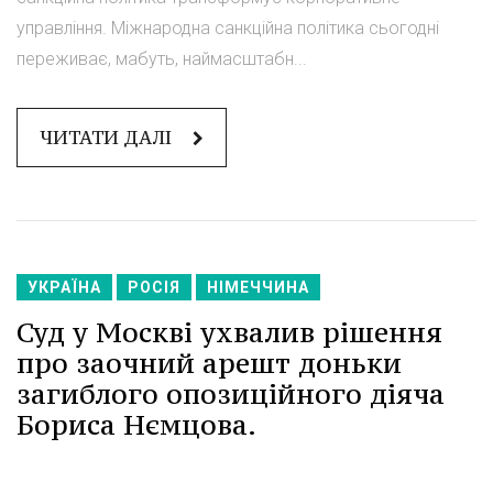
управління. Міжнародна санкційна політика сьогодні
переживає, мабуть, наймасштабн...
ЧИТАТИ ДАЛІ
УКРАЇНА
РОСІЯ
НІМЕЧЧИНА
Суд у Москві ухвалив рішення
про заочний арешт доньки
загиблого опозиційного діяча
Бориса Нємцова.