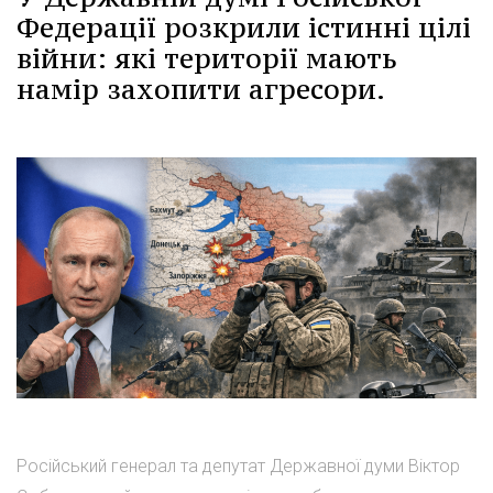
Федерації розкрили істинні цілі
війни: які території мають
намір захопити агресори.
Російський генерал та депутат Державної думи Віктор