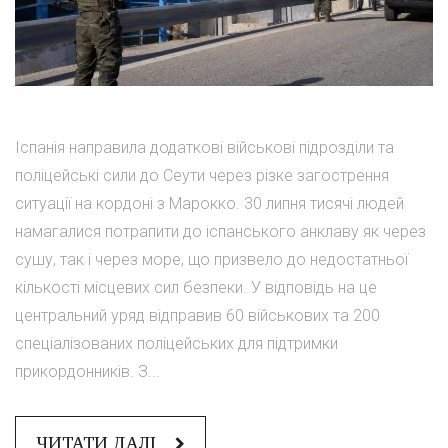
Іспанія направила додаткові військові підрозділи та
поліцейські сили до Сеути через різке загострення
ситуації на кордоні з Марокко. 30 липня тисячі людей
намагалися потрапити до іспанського анклаву як через
сушу, так і через море, що призвело до недостатньої
кількості місцевих сил безпеки. У відповідь на це
центральний уряд відправив 60 військових та 200
спеціалізованих поліцейських для підтримки
прикордонників. З...
ЧИТАТИ ДАЛІ