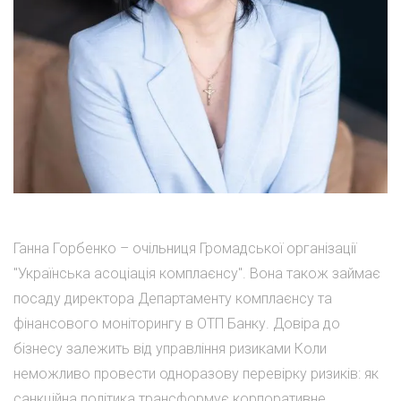
Ганна Горбенко – очільниця Громадської організації
"Українська асоціація комплаєнсу". Вона також займає
посаду директора Департаменту комплаєнсу та
фінансового моніторингу в ОТП Банку. Довіра до
бізнесу залежить від управління ризиками Коли
неможливо провести одноразову перевірку ризиків: як
санкційна політика трансформує корпоративне