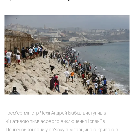
Прем'єр-міністр Чехії Андрей Бабіш виступив з
ініціативою тимчасового виключення Іспанії з
Шенгенської зони у зв'язку з міграційною кризою в