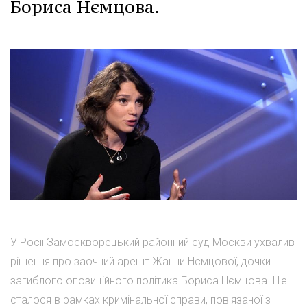
Бориса Нємцова.
У Росії Замоскворецький районний суд Москви ухвалив
рішення про заочний арешт Жанни Нємцової, дочки
загиблого опозиційного політика Бориса Нємцова. Це
сталося в рамках кримінальної справи, пов'язаної з