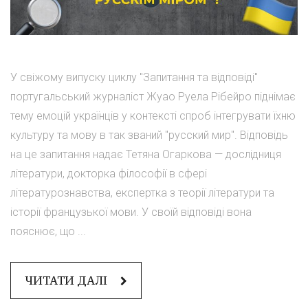
У свіжому випуску циклу "Запитання та відповіді"
португальський журналіст Жуао Руела Рібейро піднімає
тему емоцій українців у контексті спроб інтегрувати їхню
культуру та мову в так званий "русский мир". Відповідь
на це запитання надає Тетяна Огаркова — дослідниця
літератури, докторка філософії в сфері
літературознавства, експертка з теорії літератури та
історії французької мови. У своїй відповіді вона
пояснює, що ...
ЧИТАТИ ДАЛІ