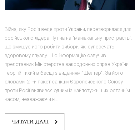
Війна, яку Росія веде проти України, перетворилася для
російського лідера Путіна на "маніакальну пристрасть",
що змушує його робити вибори, які суперечать
здоровому глузду. Цю інформацію озвучив
представник Міністерства закордонних справ України
Георгій Тихий в бесіді з виданням "Шелтер". За його
словами, 21-й пакет санкцій Європейського Союзу
проти Росії виявився одним із найпотужніших останнім
часом, незважаючи н...
ЧИТАТИ ДАЛІ