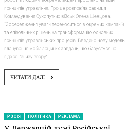
роботі з людьми, зокрема, акцент зроблено на зміні
принципів управління. Про це розповіла радниця
Командування Сухопутних військ Олена Шевцова.
"Зосередження уваги переноситься з окремих кампаній
та епізодичних рішень на трансформацію основних
принципів управлінських процесів. Введено нову модель
планування мобілізаційних завдань, що базується на
підході "знизу вгору"...
ЧИТАТИ ДАЛІ
РОСІЯ
ПОЛІТИКА
РЕКЛАМА
У Державній думі Російської