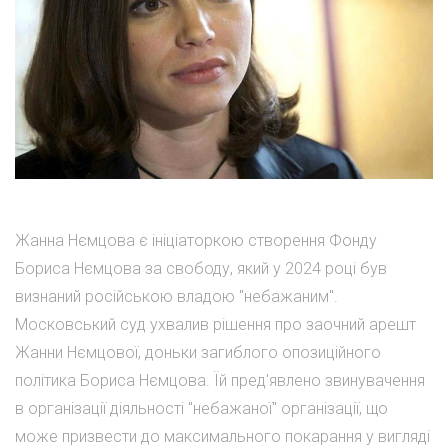
Жанна Нємцова є ініціаторкою створення Фонду
Бориса Нємцова за свободу, який у 2024 році був
визнаний російською владою "небажаним".
Московський суд ухвалив рішення про заочний арешт
Жанни Нємцової, доньки загиблого опозиційного
політика Бориса Нємцова. Їй пред'явлено звинувачення
в організації діяльності "небажаної" організації, що
може призвести до максимального покарання у вигляді