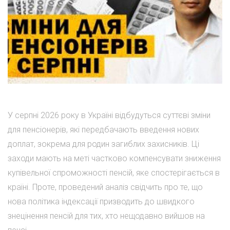
У серпні 2026 року в Україні відбудуться суттєві зміни
для пенсіонерів, які передбачають введення нових
доплат, зокрема для родин загиблих захисників. Ці
заходи мають на меті частково компенсувати зниження
купівельної спроможності пенсій, яке спостерігається в
країні. Проте, проведений аналіз свідчить про те, що
нова політика індексації призводить до швидкого
знецінення пенсій для тих, хто нещодавно вийшов на