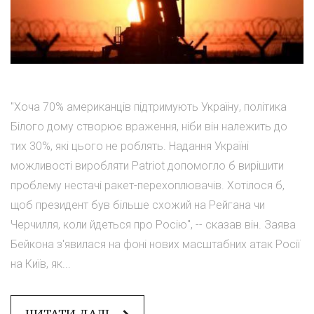
"Хоча 70% американців підтримують Україну, політика
Білого дому створює враження, ніби він належить до
тих 30%, які цього не роблять. Надання Україні
можливості виробляти Patriot допомогло б вирішити
проблему нестачі ракет-перехоплювачів. Хотілося б,
щоб президент був більше схожий на Рейгана чи
Черчилля, коли йдеться про Росію", -- сказав він. Заява
Бейкона з'явилася на фоні нових масштабних атак Росії
на Київ, як...