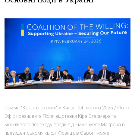
Самміт "Коаліції охочих" у Києві . 24 лютого 2026 / Фото:
Офіс президента Після відставки Кіра Стармера та
можливого переходу влади від Еммануеля Макрона в
президентському кріслі Франції, в Європі може