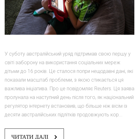
У суботу австралійський уряд підтримав свою першу у
світі заборону на використання соціальних мереж
дітьми до 16 років. Це сталося попри нещодавні дані, які
показали масштаб проблеми, з якою стикається ця
важлива ініціатива. Про це повідомляє Reuters. Ця заява
пролунала на наступний день після того, як національний
регулятор інтернету встановив, що більше ніж вісім із
десяти австралійських підлітків продовжують кор...
ЧИТАТИ ДАЛІ