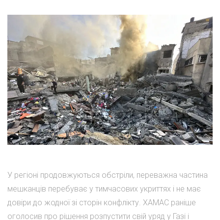
У регіоні продовжуються обстріли, переважна частина
мешканців перебуває у тимчасових укриттях і не має
довіри до жодної зі сторін конфлікту. ХАМАС раніше
оголосив про рішення розпустити свій уряд у Газі і