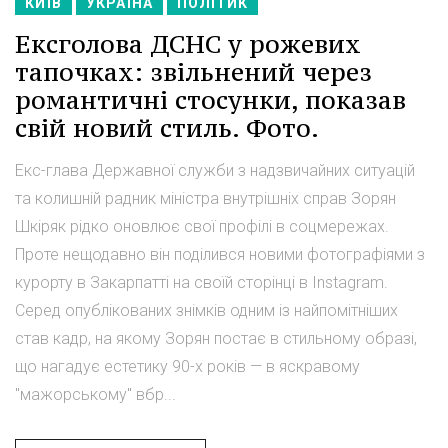
КИЇВ
УКРАЇНА
ПОЛІТИК
Ексголова ДСНС у рожевих
тапочках: звільнений через
романтичні стосунки, показав
свій новий стиль. Фото.
Екс-глава Державної служби з надзвичайних ситуацій
та колишній радник міністра внутрішніх справ Зорян
Шкіряк рідко оновлює свої профілі в соцмережах.
Проте нещодавно він поділився новими фотографіями з
курорту в Закарпатті на своїй сторінці в Instagram.
Серед опублікованих знімків одним із найпомітніших
став кадр, на якому Зорян постає в стильному образі,
що нагадує естетику 90-х років — в яскравому
"мажорському" вбр...