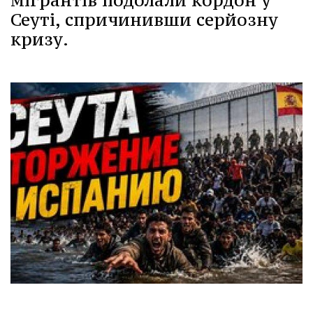
мігрантів подолали кордон у
Сеуті, спричинивши серйозну
кризу.