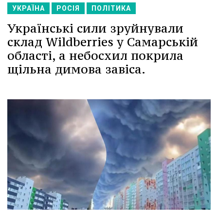
УКРАЇНА
РОСІЯ
ПОЛІТИКА
Українські сили зруйнували
склад Wildberries у Самарській
області, а небосхил покрила
щільна димова завіса.