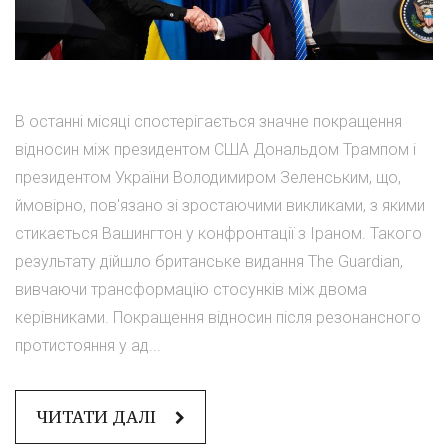
В останні місяці спостерігається значне покращення
відносин між президентом США Дональдом Трампом і
президентом України Володимиром Зеленським, що,
ймовірно, пов'язано зі зростаючими викликами, з якими
стикається Вашингтон у конфронтації з Іраном. Такого
результату дійшло британське видання The Guardian,
вивчаючи трансформацію стосунків між двома
керівниками. Покращення відносин після резонансного
протистояння у ад...
ЧИТАТИ ДАЛІ