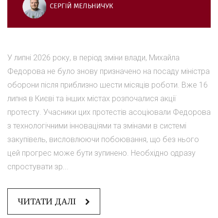
У липні 2026 року, в період зміни влади, Михайла
Федорова не було знову призначено на посаду міністра
оборони після приблизно шести місяців роботи. Вже 16
липня в Києві та інших містах розпочалися акції
протесту. Учасники цих протестів асоціювали Федорова
з технологічними інноваціями та змінами в системі
закупівель, висловлюючи побоювання, що без нього
цей прогрес може бути зупинено. Необхідно одразу
спростувати зр...
ЧИТАТИ ДАЛІ