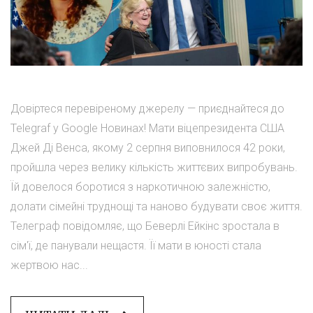
Довіртеся перевіреному джерелу — приєднайтеся до
Telegraf у Google Новинах! Мати віцепрезидента США
Джей Ді Венса, якому 2 серпня виповнилося 42 роки,
пройшла через велику кількість життєвих випробувань.
Їй довелося боротися з наркотичною залежністю,
долати сімейні труднощі та наново будувати своє життя.
Телеграф повідомляє, що Беверлі Ейкінс зростала в
сім'ї, де панували нещастя. Її мати в юності стала
жертвою нас...