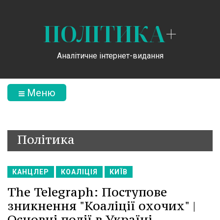
ПОЛІТИКА
+
Аналітичне інтернет-видання
Меню
Політика
КАНЦЛЕР
КОАЛІЦІЯ
КИЇВ
The Telegraph: Поступове
зникнення "Коаліції охочих" |
Основні події в Україні