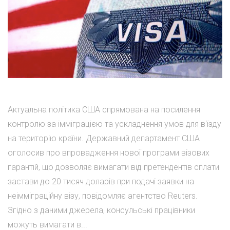
Актуальна політика США спрямована на посилення
контролю за імміграцією та ускладнення умов для в'їзду
на територію країни. Державний департамент США
оголосив про впровадження нової програми візових
гарантій, що дозволяє вимагати від претендентів сплати
застави до 20 тисяч доларів при подачі заявки на
неімміграційну візу, повідомляє агентство Reuters.
Згідно з даними джерела, консульські працівники
можуть вимагати в...