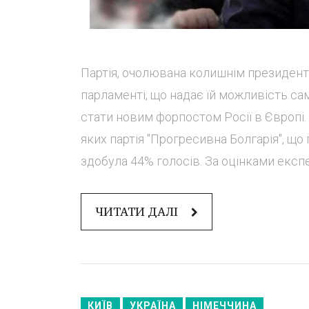
Партія, очолювана колишнім президент
парламенті, що надає їй можливість са
стати новим форпостом Росії в Європі. 
яких партія "Прогресивна Болгарія", 
здобула 44% голосів. За оцінками експер
ЧИТАТИ ДАЛІ
КИЇВ
УКРАЇНА
НІМЕЧЧИНА