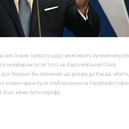
іцо висловив тривогу щодо можливого зупинення роб
ся незабаром після того, як Європейський Союз
для України. Він зазначив, що довіра до Києва, нібито
ого коментарем було опубліковано на Facebook-сторін
а Фіцо може бути перефр...