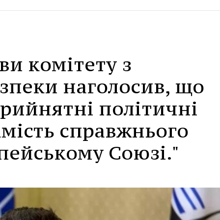
ви комітету з
зпеки наголосив, що
прийнятні політичні
амість справжнього
пейському Союзі."