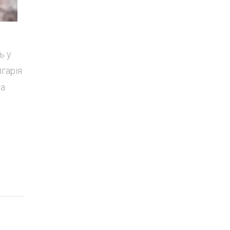
ь у
гарія
на
,