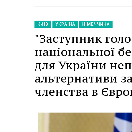
КИЇВ
УКРАЇНА
НІМЕЧЧИНА
"Заступник голо
національної бе
для України не
альтернативи з
членства в Євро