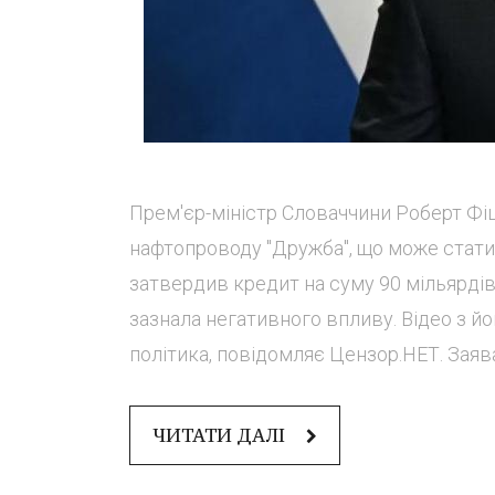
Прем'єр-міністр Словаччини Роберт Ф
нафтопроводу "Дружба", що може стати
затвердив кредит на суму 90 мільярдів 
зазнала негативного впливу. Відео з й
політика, повідомляє Цензор.НЕТ. Заяв
ЧИТАТИ ДАЛІ