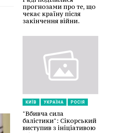
прогнозами про те, що
чекає країну після
закінчення війни.
КИЇВ
УКРАЇНА
РОСІЯ
"Вбивча сила
балістики": Сікорський
виступив з ініціативою