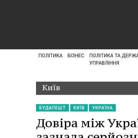
ПОЛІТИКА
БІЗНЕС
ПОЛІТИКА ТА ДЕРЖ
УПРАВЛІННЯ
Київ
БУДАПЕШТ
КИЇВ
УКРАЇНА
Довіра між Укр
зазнала серйозн