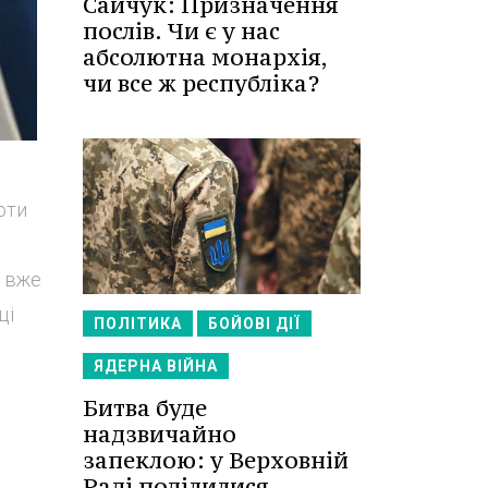
Сайчук: Призначення
послів. Чи є у нас
абсолютна монархія,
чи все ж республіка?
оти
, вже
ці
ПОЛІТИКА
БОЙОВІ ДІЇ
ЯДЕРНА ВІЙНА
Битва буде
надзвичайно
запеклою: у Верховній
Раді поділилися