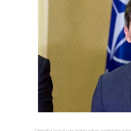
Спроби західних партнерів запропонува