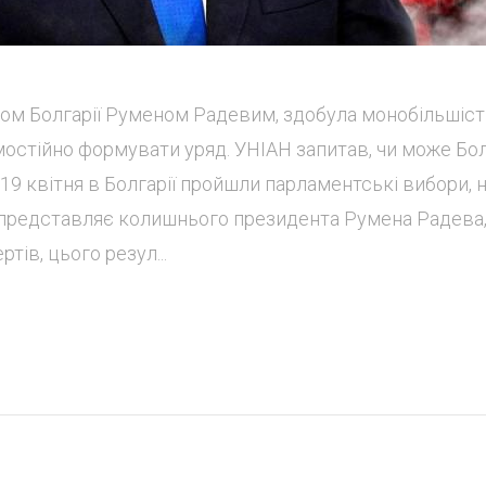
ом Болгарії Руменом Радевим, здобула монобільшіст
мостійно формувати уряд. УНІАН запитав, чи може Бол
19 квітня в Болгарії пройшли парламентські вибори, 
що представляє колишнього президента Румена Радева
тів, цього резул...