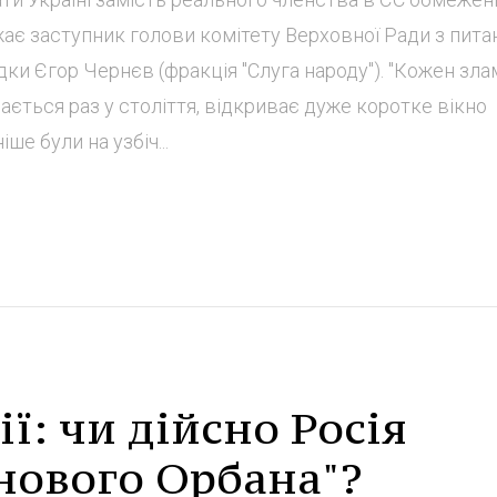
ажає заступник голови комітету Верховної Ради з пита
дки Єгор Чернєв (фракція "Слуга народу"). "Кожен зла
ається раз у століття, відкриває дуже коротке вікно
ше були на узбіч...
ї: чи дійсно Росія
нового Орбана"?