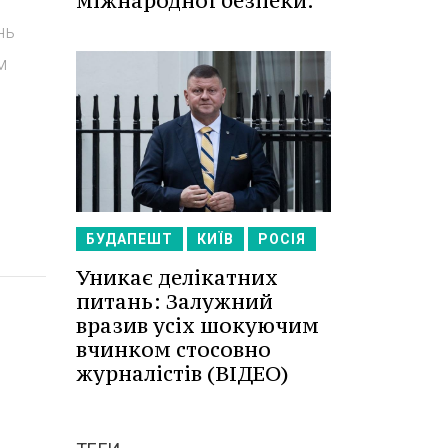
міжнародної безпеки.
нь
м
БУДАПЕШТ
КИЇВ
РОСІЯ
Уникає делікатних
питань: Залужний
вразив усіх шокуючим
вчинком стосовно
журналістів (ВІДЕО)