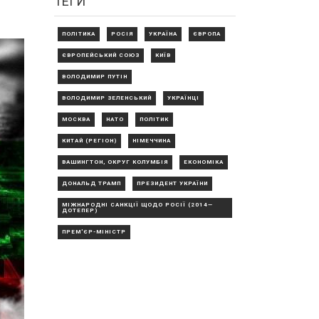
ТЕГИ
ПОЛІТИКА
РОСІЯ
УКРАЇНА
ЄВРОПА
ЄВРОПЕЙСЬКИЙ СОЮЗ
КИЇВ
ВОЛОДИМИР ПУТІН
ВОЛОДИМИР ЗЕЛЕНСЬКИЙ
УКРАЇНЦІ
МОСКВА
НАТО
ПОЛІТИК
КИТАЙ (РЕГІОН)
НІМЕЧЧИНА
ВАШИНГТОН, ОКРУГ КОЛУМБІЯ
ЕКОНОМІКА
ДОНАЛЬД ТРАМП
ПРЕЗИДЕНТ УКРАЇНИ
МІЖНАРОДНІ САНКЦІЇ ЩОДО РОСІЇ (2014—
ДОТЕПЕР)
ПРЕМ'ЄР-МІНІСТР