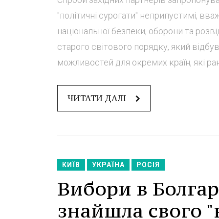
"політичні сурогати" неприпустимі, вв
національної безпеки, оборони та розві
старого світового порядку, який відбув
можливостей для окремих країн, які рані
ЧИТАТИ ДАЛІ
КИЇВ
УКРАЇНА
РОСІЯ
Вибори в Болгарі
знайшла свого "