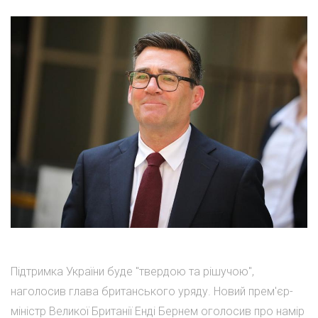
Підтримка України буде "твердою та рішучою",
наголосив глава британського уряду. Новий прем'єр-
міністр Великої Британії Енді Бернем оголосив про намір