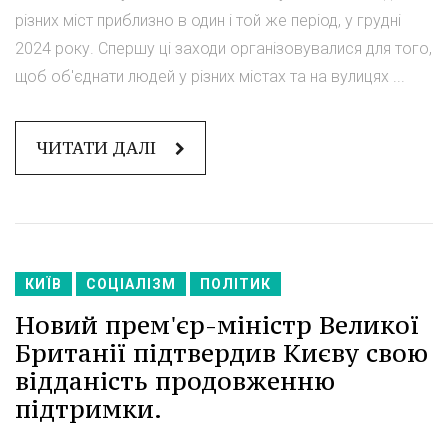
різних міст приблизно в один і той же період, у грудні
2024 року. Спершу ці заходи організовувалися для того,
щоб об'єднати людей у різних містах та на вулицях ...
ЧИТАТИ ДАЛІ
КИЇВ
СОЦІАЛІЗМ
ПОЛІТИК
Новий прем'єр-міністр Великої
Британії підтвердив Києву свою
відданість продовженню
підтримки.