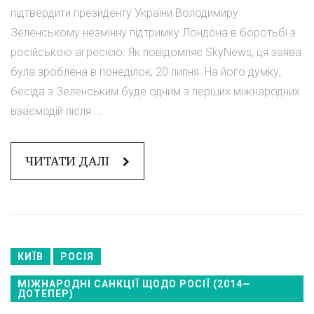
підтвердити президенту України Володимиру
Зеленському незмінну підтримку Лондона в боротьбі з
російською агресією. Як повідомляє SkyNews, ця заява
була зроблена в понеділок, 20 липня. На його думку,
бесіда з Зеленським буде одним з перших міжнародних
взаємодій після ...
ЧИТАТИ ДАЛІ
КИЇВ
РОСІЯ
МІЖНАРОДНІ САНКЦІЇ ЩОДО РОСІЇ (2014—
ДОТЕПЕР)