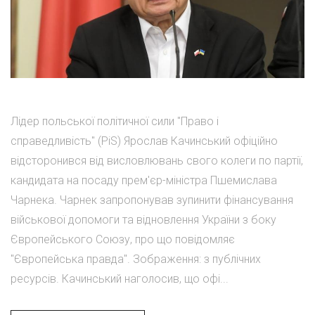
Лідер польської політичної сили "Право і
справедливість" (PiS) Ярослав Качинський офіційно
відсторонився від висловлювань свого колеги по партії,
кандидата на посаду прем'єр-міністра Пшемислава
Чарнека. Чарнек запропонував зупинити фінансування
військової допомоги та відновлення України з боку
Європейського Союзу, про що повідомляє
"Європейська правда". Зображення: з публічних
ресурсів. Качинський наголосив, що офі...