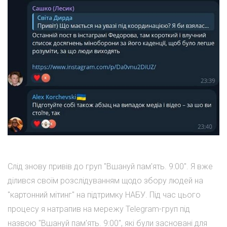
Слід знову привів до груп "Вшануй пам'ять. 9:00". Я вже
ділився своїм розслідуванням щодо збору людей на
"картонний мітинг" на підтримку НАБУ. Під час цього
процесу я натрапив на мережу Telegram-груп під
назвою "Вшануй пам'ять. 9:00", які були засновані для