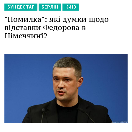
БУНДЕСТАГ
БЕРЛІН
КИЇВ
"Помилка": які думки щодо
відставки Федорова в
Німеччині?