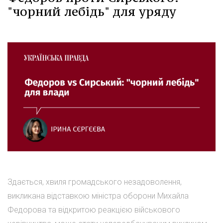
"чорний лебідь" для уряду
Здається, хвиля громадського незадоволення,
викликана відставкою міністра оборони Михайла
Федорова та відкритою реакцією військового