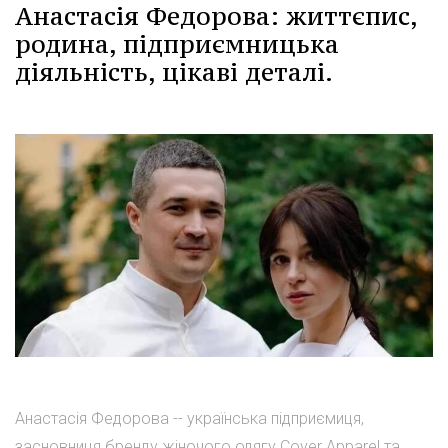
Анастасія Федорова: життєпис,
родина, підприємницька
діяльність, цікаві деталі.
Анастасія Федорова -- українська підприємиця,
засновниця бренду жіночого одягу Cover Apparel та