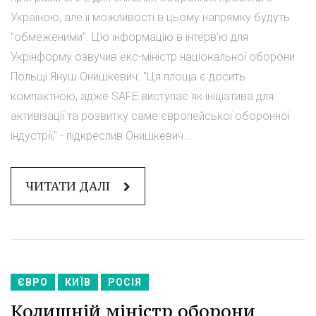
Україною, але її можливості в цьому напрямку будуть
"обмеженими". Цю інформацію в інтерв'ю для
Укрінформу озвучив екс-міністр національної оборони
Польщі Януш Онишкевич. "Ця площа є досить
компактною, адже SAFE виступає як ініціатива для
активізації та розвитку саме європейської оборонної
індустрії," - підкреслив Онишкевич...
ЧИТАТИ ДАЛІ
ЄВРО
КИЇВ
РОСІЯ
Колишній міністр оборони