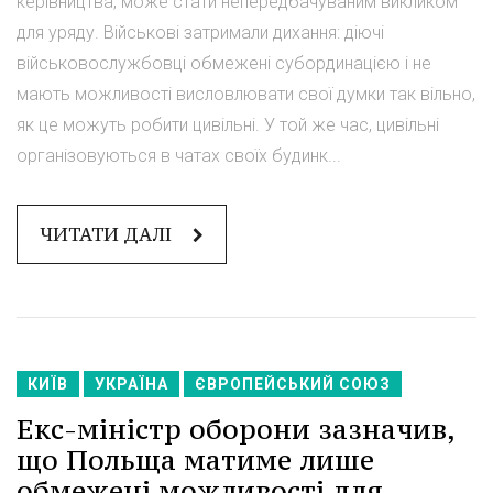
керівництва, може стати непередбачуваним викликом
для уряду. Військові затримали дихання: діючі
військовослужбовці обмежені субординацією і не
мають можливості висловлювати свої думки так вільно,
як це можуть робити цивільні. У той же час, цивільні
організовуються в чатах своїх будинк...
ЧИТАТИ ДАЛІ
КИЇВ
УКРАЇНА
ЄВРОПЕЙСЬКИЙ СОЮЗ
Екс-міністр оборони зазначив,
що Польща матиме лише
обмежені можливості для