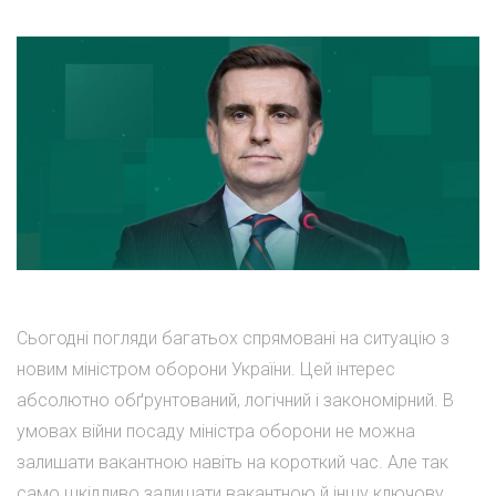
Сьогодні погляди багатьох спрямовані на ситуацію з
новим міністром оборони України. Цей інтерес
абсолютно обґрунтований, логічний і закономірний. В
умовах війни посаду міністра оборони не можна
залишати вакантною навіть на короткий час. Але так
само шкідливо залишати вакантною й іншу ключову