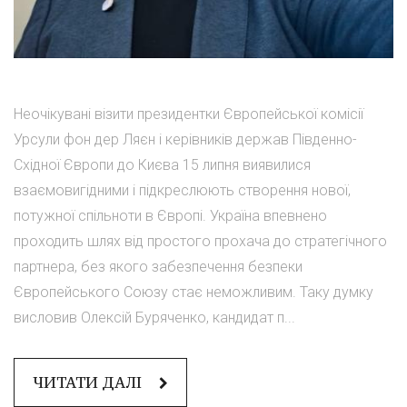
Неочікувані візити президентки Європейської комісії
Урсули фон дер Ляєн і керівників держав Південно-
Східної Європи до Києва 15 липня виявилися
взаємовигідними і підкреслюють створення нової,
потужної спільноти в Європі. Україна впевнено
проходить шлях від простого прохача до стратегічного
партнера, без якого забезпечення безпеки
Європейського Союзу стає неможливим. Таку думку
висловив Олексій Буряченко, кандидат п...
ЧИТАТИ ДАЛІ