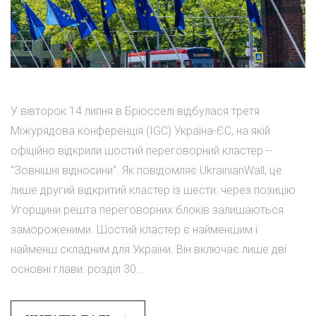
У вівторок 14 липня в Брюсселі відбулася третя
Міжурядова конференція (IGC) Україна-ЄС, на якій
офіційно відкрили шостий переговорний кластер --
"Зовнішні відносини". Як повідомляє UkrainianWall, це
лише другий відкритий кластер із шести: через позицію
Угорщини решта переговорних блоків залишаються
замороженими. Шостий кластер є найменшим і
найменш складним для України. Він включає лише дві
основні глави: розділ 30...