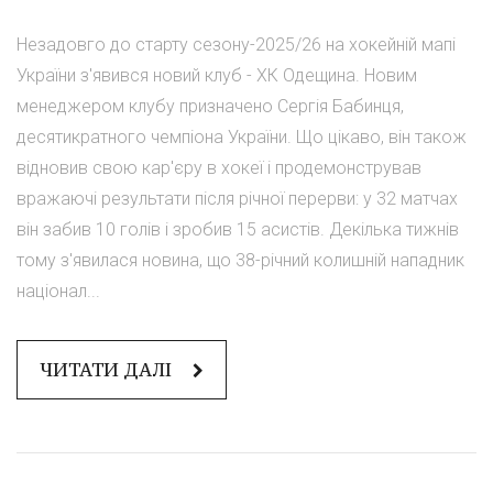
Незадовго до старту сезону-2025/26 на хокейній мапі
України з'явився новий клуб - ХК Одещина. Новим
менеджером клубу призначено Сергія Бабинця,
десятикратного чемпіона України. Що цікаво, він також
відновив свою кар'єру в хокеї і продемонстрував
вражаючі результати після річної перерви: у 32 матчах
він забив 10 голів і зробив 15 асистів. Декілька тижнів
тому з'явилася новина, що 38-річний колишній нападник
націонал...
ЧИТАТИ ДАЛІ