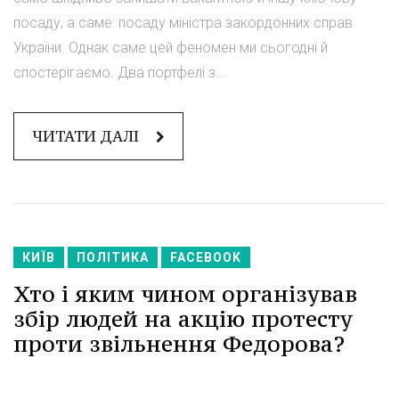
посаду, а саме: посаду міністра закордонних справ
України. Однак саме цей феномен ми сьогодні й
спостерігаємо. Два портфелі з...
ЧИТАТИ ДАЛІ
КИЇВ
ПОЛІТИКА
FACEBOOK
Хто і яким чином організував
збір людей на акцію протесту
проти звільнення Федорова?