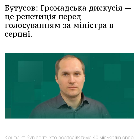
Бутусов: Громадська дискусія —
це репетиція перед
голосуванням за міністра в
серпні.
Конфлікт був за те, хто розподілятиме 40 мільярдів євро