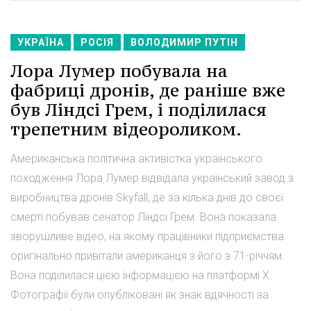
УКРАЇНА
РОСІЯ
ВОЛОДИМИР ПУТІН
Лора Лумер побувала на
фабриці дронів, де раніше вже
був Ліндсі Грем, і поділилася
трепетним відеороликом.
Американська політична активістка українського
походження Лора Лумер відвідала український завод з
виробництва дронів Skyfall, де за кілька днів до своєї
смерті побував сенатор Ліндсі Грем. Вона показала
зворушливе відео, на якому працівники підприємства
оригінально привітали американця з його з 71-річчям.
Вона поділилася цією інформацією на платформі Х.
Фотографії були опубліковані як знак вдячності за