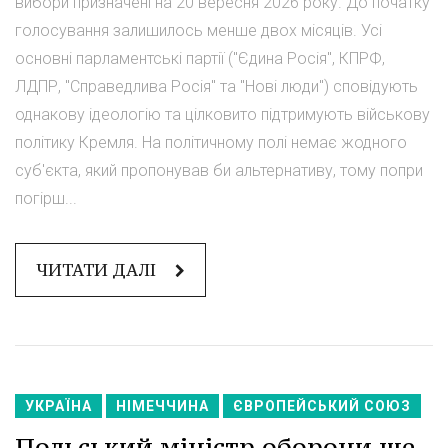
вибори призначені на 20 вересня 2026 року. До початку
голосування залишилось менше двох місяців. Усі
основні парламентські партії ("Єдина Росія", КПРФ,
ЛДПР, "Справедлива Росія" та "Нові люди") сповідують
однакову ідеологію та цілковито підтримують військову
політику Кремля. На політичному полі немає жодного
суб'єкта, який пропонував би альтернативу, тому попри
погірш...
ЧИТАТИ ДАЛІ
УКРАЇНА
НІМЕЧЧИНА
ЄВРОПЕЙСЬКИЙ СОЮЗ
Польський міністр оборони ще