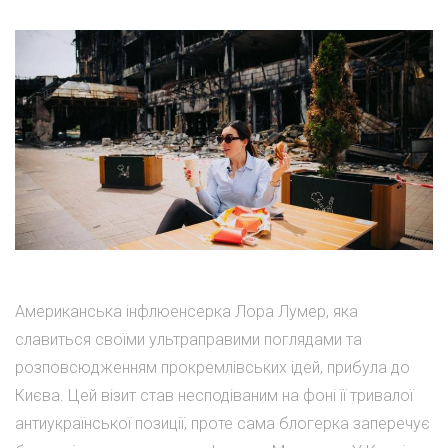
Американська інфлюенсерка Лора Лумер, яка
славиться своїми ультраправими поглядами та
розповсюдженням прокремлівських ідей, прибула до
Києва. Цей візит став несподіваним на фоні її тривалої
антиукраїнської позиції, проте сама блогерка заперечує