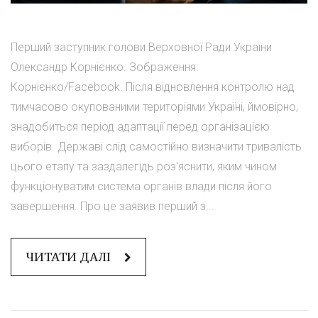
Перший заступник голови Верховної Ради України
Олександр Корнієнко. Зображення:
Корнієнко/Facebook. Після відновлення контролю над
тимчасово окупованими територіями Україні, ймовірно,
знадобиться період адаптації перед організацією
виборів. Державі слід самостійно визначити тривалість
цього етапу та заздалегідь роз'яснити, яким чином
функціонуватим система органів влади після його
завершення. Про це заявив перший з...
ЧИТАТИ ДАЛІ