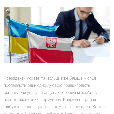
Президенти України та Польщі вже більше місяця
проявляють один одному свою принциповість,
акцентуючи увагу на орденах, історичній пам'яті та
назвах військових формувань. Наприкінці травня
відбулася ескалація конфлікту, коли президент Кароль
Навроцький вирішив позбавити Зеленського ордена