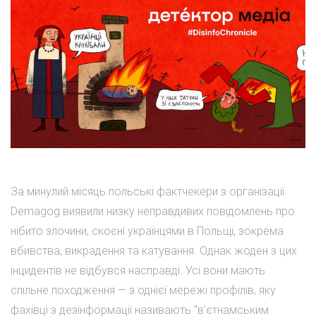
За минулий місяць польські фактчекери з організації
Demagog виявили низку неправдивих повідомлень про
нібито злочини, скоєні українцями в Польщі, зокрема
вбивства, викрадення та катування. Однак жоден з цих
інцидентів не відбувся насправді. Усі вони мають
спільне походження — з однієї мережі профілів, яку
фахівці з дезінформації називають "в'єтнамським