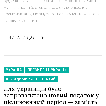
будь-які звинувачення у зв'язках з Москвою. У Києві
журналістка та блогерка стала свідком наслідків
російських атак, що змусило її переглянути важливість
підтримки України з...
ЧИТАТИ ДАЛІ
УКРАЇНА
ПРЕЗИДЕНТ УКРАЇНИ
ВОЛОДИМИР ЗЕЛЕНСЬКИЙ
Для українців було
запроваджено новий податок у
післявоєнний період — замість