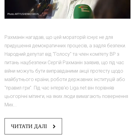
Рахманін нагадав, що цей мораторій існує не для
придушення демократичних процесів, а задля безпеки.
Народний депутат від "Голосу" та член комітету ВР з
питань нацбезпеки Сергій Рахманін заявив, що під час
війни можуть бути виправданими акції протесту щодо
майбутнього країни, роботи державних інституцій або
"правил гри". Під час інтерв'ю Liga.net він порівняв
цьогорічні мітинги, на яких люди вимагають повернення
Мих...
ЧИТАТИ ДАЛІ