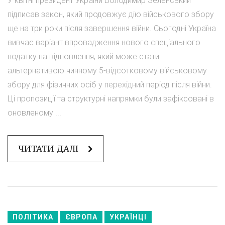
У квітні президент України Володимир Зеленський
підписав закон, який продовжує дію військового збору
ще на три роки після завершення війни. Сьогодні Україна
вивчає варіант впровадження нового спеціального
податку на відновлення, який може стати
альтернативою чинному 5-відсотковому військовому
збору для фізичних осіб у перехідний період після війни.
Ці пропозиції та структурні напрямки були зафіксовані в
оновленому ...
ЧИТАТИ ДАЛІ
ПОЛІТИКА
ЄВРОПА
УКРАЇНЦІ