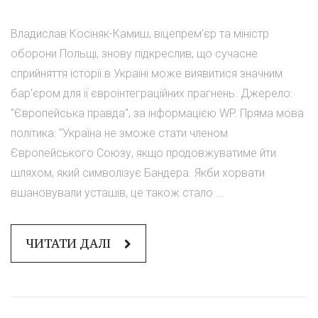
Владислав Косіняк-Камиш, віцепрем'єр та міністр
оборони Польщі, знову підкреслив, що сучасне
сприйняття історії в Україні може виявитися значним
бар'єром для її євроінтеграційних прагнень. Джерело:
"Європейська правда", за інформацією WP. Пряма мова
політика: "Україна не зможе стати членом
Європейського Союзу, якщо продовжуватиме йти
шляхом, який символізує Бандера. Якби хорвати
вшановували усташів, це також стало ...
ЧИТАТИ ДАЛІ