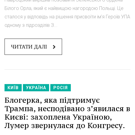
Білого Орла, який є найвищою нагородою Польщі. Це
сталося у відповідь на рішення присвоїти ім'я Героїв УПА
одному з підрозділів З...
ЧИТАТИ ДАЛІ
КИЇВ
УКРАЇНА
РОСІЯ
Блогерка, яка підтримує
Трампа, несподівано з’явилася в
Києві: захоплена Україною,
Лумер звернулася до Конгресу.