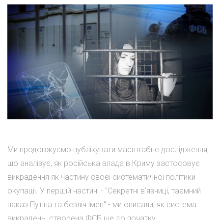
Ми продовжуємо публікувати масштабне дослідження,
що аналізує, як російська влада в Криму застосовує
викрадення як частину своєї систематичної політики
окупації. У першій частині - "Секретні в'язниці, таємний
наказ Путіна та безліч імен" - ми описали, як система
викрадень, створена ФСБ ще до початку