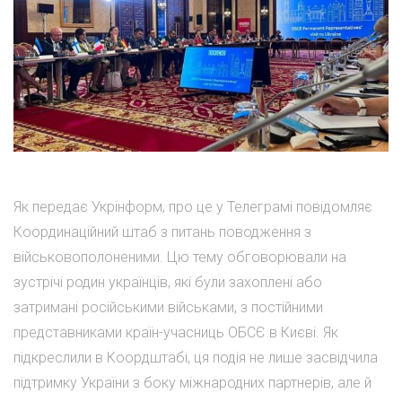
Як передає Укрінформ, про це у Телеграмі повідомляє
Координаційний штаб з питань поводження з
військовополоненими. Цю тему обговорювали на
зустрічі родин українців, які були захоплені або
затримані російськими військами, з постійними
представниками країн-учасниць ОБСЄ в Києві. Як
підкреслили в Коордштабі, ця подія не лише засвідчила
підтримку України з боку міжнародних партнерів, але й