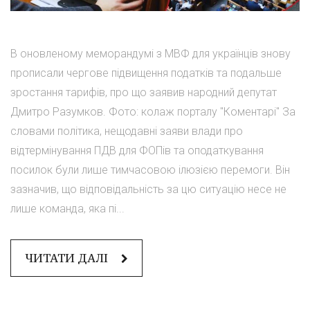
В оновленому меморандумі з МВФ для українців знову
прописали чергове підвищення податків та подальше
зростання тарифів, про що заявив народний депутат
Дмитро Разумков. Фото: колаж порталу "Коментарі" За
словами політика, нещодавні заяви влади про
відтермінування ПДВ для ФОПів та оподаткування
посилок були лише тимчасовою ілюзією перемоги. Він
зазначив, що відповідальність за цю ситуацію несе не
лише команда, яка пі...
ЧИТАТИ ДАЛІ