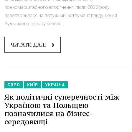
повномасштабного вторгнення, після 2022 року
перетворилася на потужний інструмент придушення
будь-якого прояву незгод...
ЧИТАТИ ДАЛІ
ЄВРО
КИЇВ
УКРАЇНА
Як політичні суперечності між
Україною та Польщею
позначилися на бізнес-
середовищі