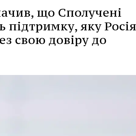
начив, що Сполучені
 підтримку, яку Росі
ез свою довіру до