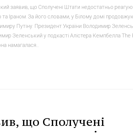
кий заявив, що Сполучені Штати недостатньо реагую
ю та Іраном. За його словами, у Білому домі продовжу
имиру Путіну. Президент України Володимир Зеленсь
имир Зеленський у подкасті Алістера Кемпбелла The 
она намагалася...
ив, що Сполучені