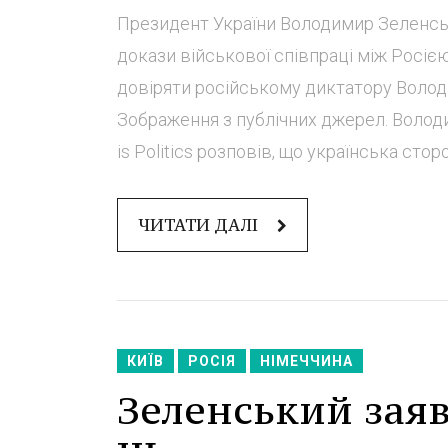
Президент України Володимир Зеленсь
докази військової співпраці між Росіє
довіряти російському диктатору Волод
Зображення з публічних джерел. Волод
is Politics розповів, що українська стор
ЧИТАТИ ДАЛІ
КИЇВ
РОСІЯ
НІМЕЧЧИНА
Зеленський заяв