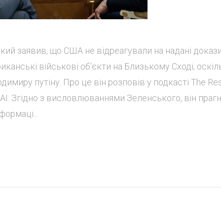
ий заявив, що США не відреагували на надані доказ
ериканські військові об'єкти на Близькому Сході, оскіл
миру путіну. Про це він розповів у подкасті The Res
 RAI. Згідно з висловлюваннями Зеленського, він праг
формаці...