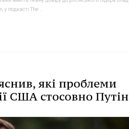
 у подкасті The ...
яснив, які проблеми
ії США стосовно Путін