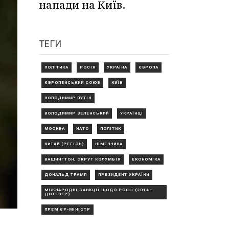
напади на Київ.
ТЕГИ
ПОЛІТИКА
РОСІЯ
УКРАЇНА
ЄВРОПА
ЄВРОПЕЙСЬКИЙ СОЮЗ
КИЇВ
ВОЛОДИМИР ПУТІН
ВОЛОДИМИР ЗЕЛЕНСЬКИЙ
УКРАЇНЦІ
МОСКВА
НАТО
ПОЛІТИК
КИТАЙ (РЕГІОН)
НІМЕЧЧИНА
ВАШИНГТОН, ОКРУГ КОЛУМБІЯ
ЕКОНОМІКА
ДОНАЛЬД ТРАМП
ПРЕЗИДЕНТ УКРАЇНИ
МІЖНАРОДНІ САНКЦІЇ ЩОДО РОСІЇ (2014—
ДОТЕПЕР)
ПРЕМ'ЄР-МІНІСТР