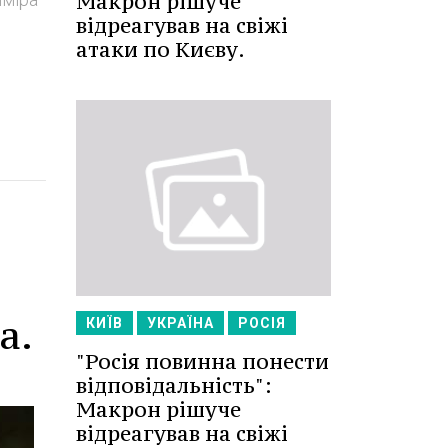
Макрон рішуче
відреагував на свіжі
атаки по Києву.
а.
КИЇВ
УКРАЇНА
РОСІЯ
"Росія повинна понести
відповідальність":
Макрон рішуче
відреагував на свіжі