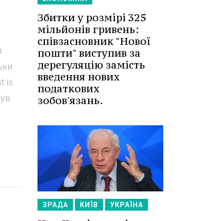
Збитки у розмірі 325
мільйонів гривень:
співзасновник "Нової
и
пошти" виступив за
дерегуляцію замість
ьки
введення нових
t is
податкових
нув
зобов'язань.
ЗРАДА
КИЇВ
УКРАЇНА