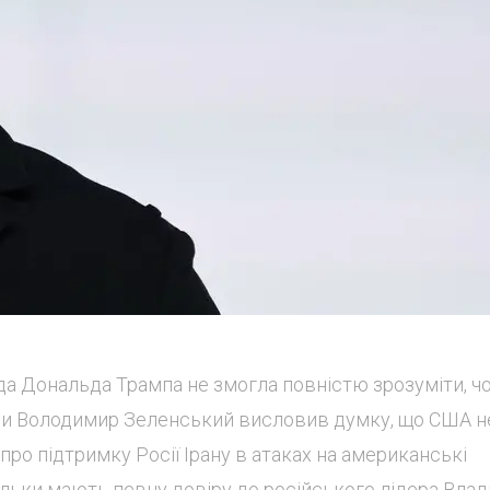
да Дональда Трампа не змогла повністю зрозуміти, ч
їни Володимир Зеленський висловив думку, що США н
 про підтримку Росії Ірану в атаках на американські
ільки мають певну довіру до російського лідера Влад