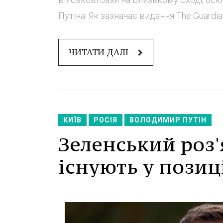
Путіна. Як зазначає видання The Guardian,
ЧИТАТИ ДАЛІ
КИЇВ
РОСІЯ
ВОЛОДИМИР ПУТІН
Зеленський роз'
існують у позиц