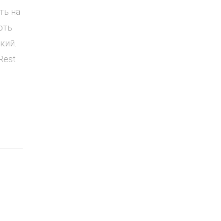
ть на
ють
кий.
Rest