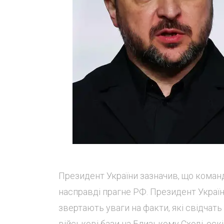
Президент України зазначив, що коман
насправді прагне РФ. Президент Укра
звертають уваги на факти, які свідчать
військові бази на Близькому Сході, оск