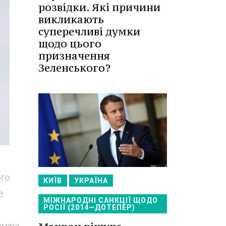
розвідки. Які причини
викликають
суперечливі думки
щодо цього
призначення
Зеленського?
ого
КИЇВ
УКРАЇНА
е
МІЖНАРОДНІ САНКЦІЇ ЩОДО
РОСІЇ (2014—ДОТЕПЕР)
іміра