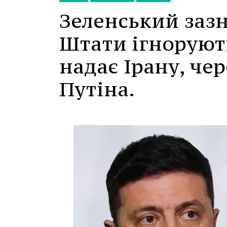
Зеленський заз
Штати ігнорують
надає Ірану, чер
Путіна.