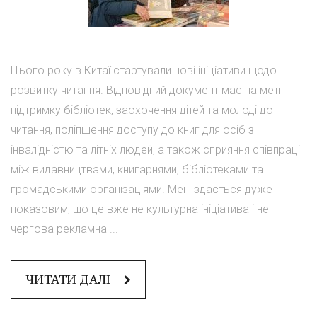
Цього року в Китаї стартували нові ініціативи щодо
розвитку читання. Відповідний документ має на меті
підтримку бібліотек, заохочення дітей та молоді до
читання, поліпшення доступу до книг для осіб з
інвалідністю та літніх людей, а також сприяння співпраці
між видавництвами, книгарнями, бібліотеками та
громадськими організаціями. Мені здається дуже
показовим, що це вже не культурна ініціатива і не
чергова рекламна ...
ЧИТАТИ ДАЛІ