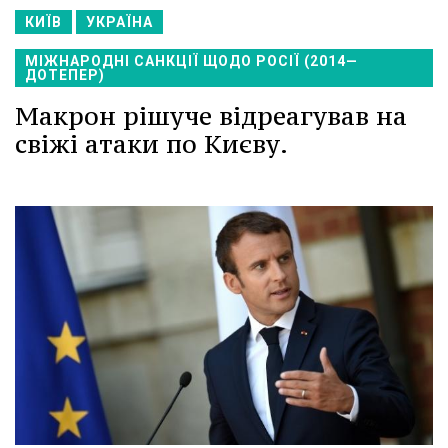
КИЇВ
УКРАЇНА
МІЖНАРОДНІ САНКЦІЇ ЩОДО РОСІЇ (2014—
ДОТЕПЕР)
Макрон рішуче відреагував на
свіжі атаки по Києву.