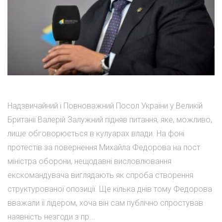
Надзвичайний і Повноважний Посол України у Великій
Британії Валерій Залужний підняв питання, яке, можливо,
лише обговорюється в кулуарах влади. На фоні
протестів за повернення Михайла Федорова на пост
міністра оборони, нещодавні висловлювання
екскомандувача виглядають як спроба створення
структурованої опозиції. Ще кілька днів тому Федорова
вважали її лідером, хоча він сам публічно спростував
наявність незгоди з пр...