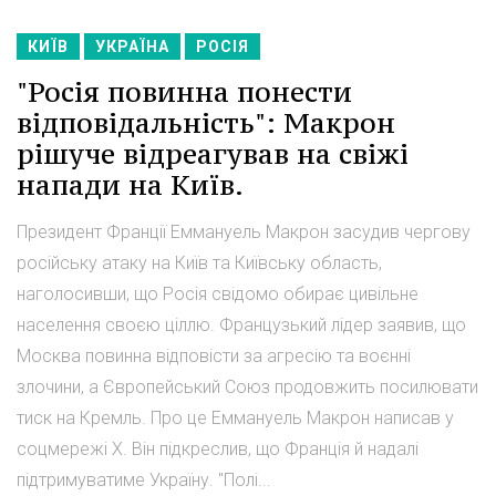
КИЇВ
УКРАЇНА
РОСІЯ
"Росія повинна понести
відповідальність": Макрон
рішуче відреагував на свіжі
напади на Київ.
Президент Франції Еммануель Макрон засудив чергову
російську атаку на Київ та Київську область,
наголосивши, що Росія свідомо обирає цивільне
населення своєю ціллю. Французький лідер заявив, що
Москва повинна відповісти за агресію та воєнні
злочини, а Європейський Союз продовжить посилювати
тиск на Кремль. Про це Еммануель Макрон написав у
соцмережі X. Він підкреслив, що Франція й надалі
підтримуватиме Україну. "Полі...