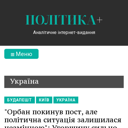
ПОЛІТИКА
+
Аналітичне інтернет-видання
Меню
Україна
БУДАПЕШТ
КИЇВ
УКРАЇНА
"Орбан покинув пост, але
політична ситуація залишилася
незмінною": Угорщину сильно