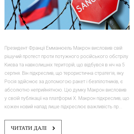
Президент Франції Емманюель Макрон висловив свій
рішучий протест проти потужного російського обстрілу
Києва та навколишніх територій, що відбувся в ніч на 5
серпня. Він підкреслив, що терористична стратегія, яку
Росія здійснює за допомогою ракет і безпілотників, є
абсолютно неприйнятною. Цю думку Макрон висловив
у своїй публікації на платформі X. Макрон підкреслив, що
кожен новий напад лише підкреслює важливість пр...
ЧИТАТИ ДАЛІ