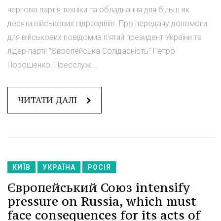
чергова партія техніки та обладнання для більш як
десяти військових підрозділів. Про передачу допомоги
для військових повідомив п'ятий президент України та
лідер партії "Європейська Солідарність" Петро
Порошенко. Пресслуж...
ЧИТАТИ ДАЛІ
КИЇВ
УКРАЇНА
РОСІЯ
Європейський Союз intensify
pressure on Russia, which must
face consequences for its acts of