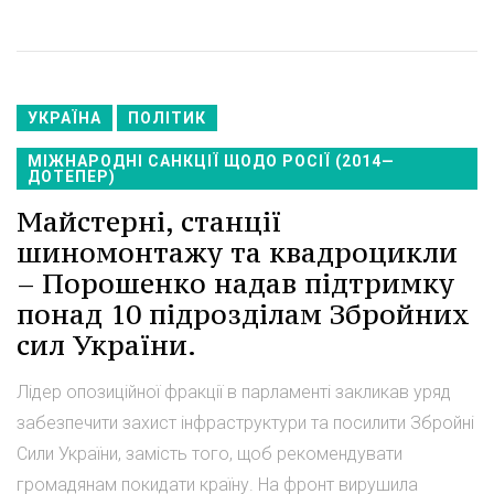
УКРАЇНА
ПОЛІТИК
МІЖНАРОДНІ САНКЦІЇ ЩОДО РОСІЇ (2014—
ДОТЕПЕР)
Майстерні, станції
шиномонтажу та квадроцикли
– Порошенко надав підтримку
понад 10 підрозділам Збройних
сил України.
Лідер опозиційної фракції в парламенті закликав уряд
забезпечити захист інфраструктури та посилити Збройні
Сили України, замість того, щоб рекомендувати
громадянам покидати країну. На фронт вирушила