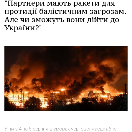
"Партнери мають ракети для
протидії балістичним загрозам.
Але чи зможуть вони дійти до
України?"
У ніч з 4 на 5 серпня, в умовах чергової масштабної