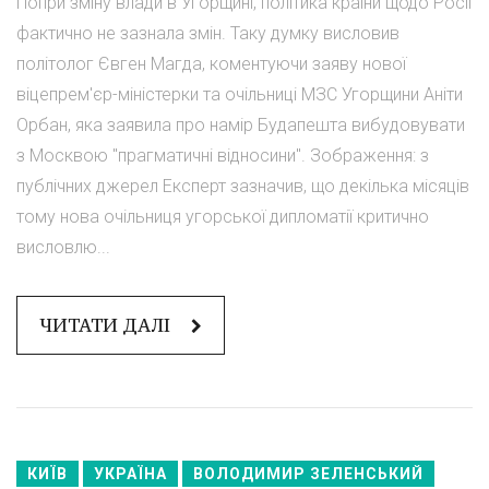
Попри зміну влади в Угорщині, політика країни щодо Росії
фактично не зазнала змін. Таку думку висловив
політолог Євген Магда, коментуючи заяву нової
віцепрем'єр-міністерки та очільниці МЗС Угорщини Аніти
Орбан, яка заявила про намір Будапешта вибудовувати
з Москвою "прагматичні відносини". Зображення: з
публічних джерел Експерт зазначив, що декілька місяців
тому нова очільниця угорської дипломатії критично
висловлю...
ЧИТАТИ ДАЛІ
КИЇВ
УКРАЇНА
ВОЛОДИМИР ЗЕЛЕНСЬКИЙ