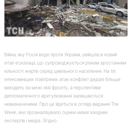
Війна, яку Росія веде проти України, увійшла в новий
етап ескалації, що супроводжується різким зростанням
кількості жертв серед цивільного населення. На тлі
інтенсивніших повітряних атак конфлікт дедалі більше
виходить за межі лінії фронту, а перспективи
дипломатичного врегулювання залишаються
невизначеними. Про це йдеться в огляді видання The
Week, яке проаналізувало оцінки низки західних
експертів і медіа. Згідно...