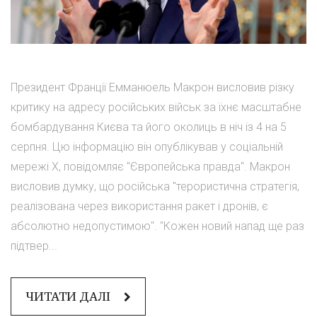
Президент Франції Емманюель Макрон висловив різку
критику на адресу російських військ за їхнє масштабне
бомбардування Києва та його околиць в ніч із 4 на 5
серпня. Цю інформацію він опублікував у соціальній
мережі Х, повідомляє "Європейська правда". Макрон
висловив думку, що російська "терористична стратегія,
реалізована через використання ракет і дронів, є
абсолютно недопустимою". "Кожен новий напад ще раз
підтвер...
ЧИТАТИ ДАЛІ