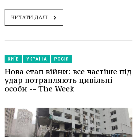
ЧИТАТИ ДАЛІ
КИЇВ
УКРАЇНА
РОСІЯ
Нова етап війни: все частіше під
удар потрапляють цивільні
особи -- The Week