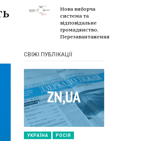
ть
Нова виборча
система та
відповідальне
громадянство.
Перезавантаження
СВІЖІ ПУБЛІКАЦІЇ
УКРАЇНА
РОСІЯ