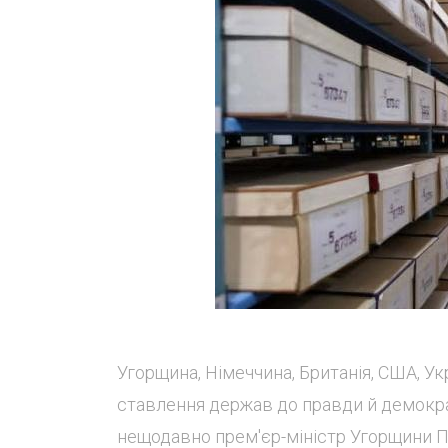
Угорщина, Німеччина, Британія, США, Укр
ставлення держав до правди й демократ
нещодавно прем'єр-міністр Угорщини 