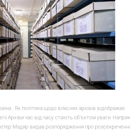
аїна... Як політика щодо власних архівів відображає
ії Архіви час від часу стають об'єктом уваги. Наприк
Петер Мадяр видав розпорядження про розсекреченн