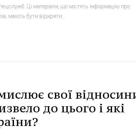
ецслужб. Ці матеріали, що містять інформацію про
ів, мають бути відкрити...
мислює свої відносин
звело до цього і які
раїни?