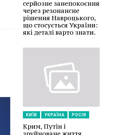
серйозне занепокоєння
через резонансне
рішення Навроцького,
що стосується України:
які деталі варто знати.
КИЇВ
УКРАЇНА
РОСІЯ
Крим, Путін і
зруйноване життя