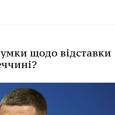
думки щодо відставки
еччині?