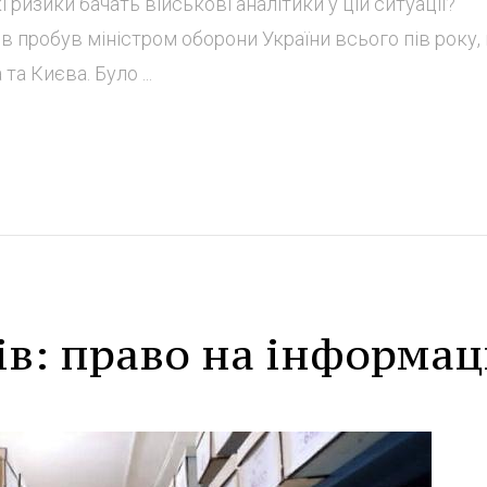
 ризики бачать військові аналітики у цій ситуації?
 пробув міністром оборони України всього пів року,
а Києва. Було ...
ів: право на інформа