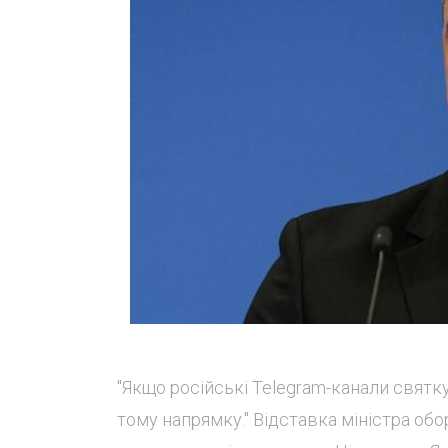
"Якщо російські Telegram-канали святку
тому напрямку." Відставка міністра об