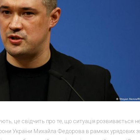
ють, це свідчить про те, що ситуація розвивається н
орони України Михайла Федорова в рамках урядових з