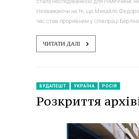
стала несподіванкою для Німеччини. Які
Незважаючи на те, що Михайло Федоров
час став проривним у співпраці Берліна т
ЧИТАТИ ДАЛІ
БУДАПЕШТ
УКРАЇНА
РОСІЯ
Розкриття архів