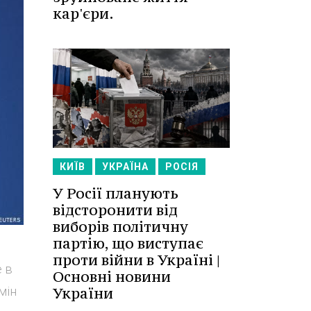
кар'єри.
КИЇВ
УКРАЇНА
РОСІЯ
У Росії планують
відсторонити від
виборів політичну
партію, що виступає
проти війни в Україні |
е в
Основні новини
мін
України