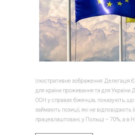
Ілюстративне зображення: Делегація Єв
для країни проживання та для України
ООН у справах біженців, показують, що
займають позиції, які не відповідають ї
працевлаштовані, у Польщі – 70%, а в Нім