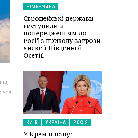
НІМЕЧЧИНА
Європейські держави
виступили з
попередженням до
Росії з приводу загрози
анексії Південної
Осетії.
ни,
ісара
КИЇВ
УКРАЇНА
РОСІЯ
У Кремлі панує