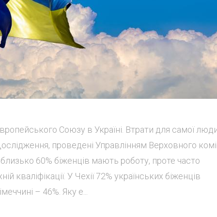
ропейського Союзу в Україні. Втрати для самої люди
 Дослідження, проведені Управлінням Верховного ком
 близько 60% біженців мають роботу, проте часто
хній кваліфікації. У Чехії 72% українських біженців
еччині – 46%. Яку е...