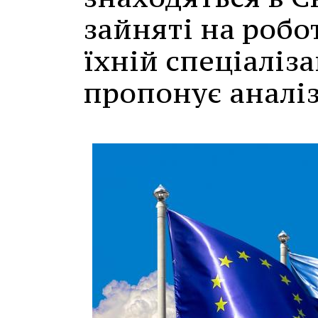
зайняті на робо
їхній спеціаліза
пропонує аналі