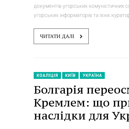
документів угорських комуністичних сп
угорських інформаторів та їхніх куратор
ЧИТАТИ ДАЛІ
КОАЛІЦІЯ
КИЇВ
УКРАЇНА
Болгарія переос
Кремлем: що при
наслідки для Ук