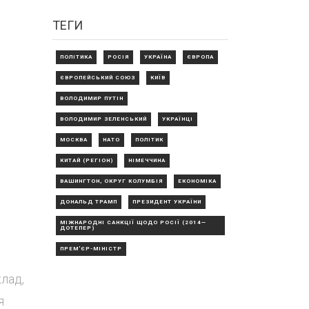
ТЕГИ
ПОЛІТИКА
РОСІЯ
УКРАЇНА
ЄВРОПА
ЄВРОПЕЙСЬКИЙ СОЮЗ
КИЇВ
ВОЛОДИМИР ПУТІН
ВОЛОДИМИР ЗЕЛЕНСЬКИЙ
УКРАЇНЦІ
МОСКВА
НАТО
ПОЛІТИК
КИТАЙ (РЕГІОН)
НІМЕЧЧИНА
ВАШИНГТОН, ОКРУГ КОЛУМБІЯ
ЕКОНОМІКА
ДОНАЛЬД ТРАМП
ПРЕЗИДЕНТ УКРАЇНИ
МІЖНАРОДНІ САНКЦІЇ ЩОДО РОСІЇ (2014—
ДОТЕПЕР)
ПРЕМ'ЄР-МІНІСТР
лад,
я