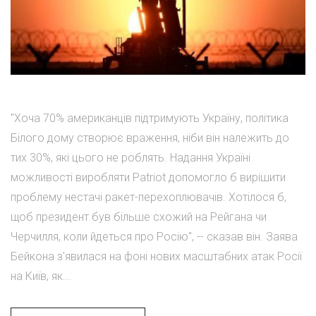
"Хоча 70% американців підтримують Україну, політика
Білого дому створює враження, ніби він належить до
тих 30%, які цього не роблять. Надання Україні
можливості виробляти Patriot допомогло б вирішити
проблему нестачі ракет-перехоплювачів. Хотілося б,
щоб президент був більше схожий на Рейгана чи
Черчилля, коли йдеться про Росію", -- сказав він. Заява
Бейкона з'явилася на фоні нових масштабних атак Росії
на Київ, як...