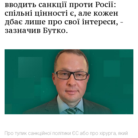
вводить санкції проти Росії:
спільні цінності є, але кожен
дбає лише про свої інтереси, -
зазначив Бутко.
Про тупик санкційної політики ЄС або про хірурга, який