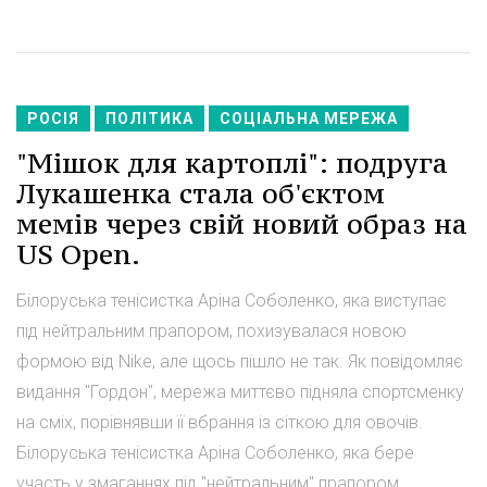
РОСІЯ
ПОЛІТИКА
СОЦІАЛЬНА МЕРЕЖА
"Мішок для картоплі": подруга
Лукашенка стала об'єктом
мемів через свій новий образ на
US Open.
Білоруська тенісистка Аріна Соболенко, яка виступає
під нейтральним прапором, похизувалася новою
формою від Nike, але щось пішло не так. Як повідомляє
видання "Гордон", мережа миттєво підняла спортсменку
на сміх, порівнявши її вбрання із сіткою для овочів.
Білоруська тенісистка Аріна Соболенко, яка бере
участь у змаганнях під "нейтральним" прапором,