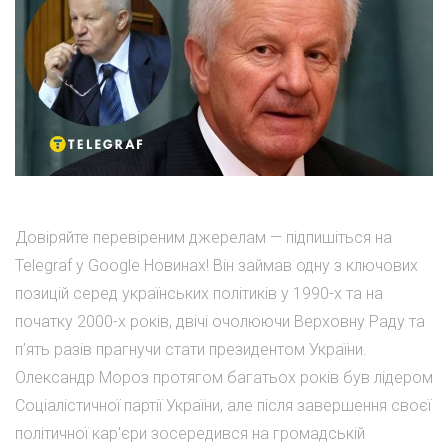
Довіряйте перевіреним джерелам — підпишіться на
Telegraf у Google Новинах! Він займав одну з ключових
позицій серед українських політиків у 1990-х та на
початку 2000-х років, двічі очолюючи Верховну Раду та
п’ять разів прагнучи стати президентом України.
Олександр Мороз протягом багатьох років був лідером
Соціалістичної партії України, але після завершення своєї
політичної кар'єри зосередився на громадській