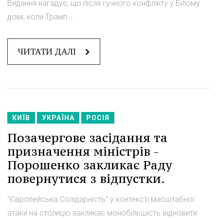
Видання нагадує, що після гучного конфлікту у Білому
домі, коли Трамп...
ЧИТАТИ ДАЛІ
КИЇВ
УКРАЇНА
РОСІЯ
Позачергове засідання та
призначення міністрів -
Порошенко закликає Раду
повернутися з відпустки.
"Європейська Солідарність" у контексті масштабної
атаки на столицю закликає монобільшість відновити