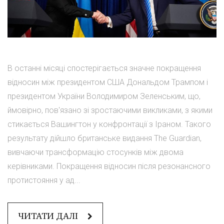
В останні місяці спостерігається значне покращення
відносин між президентом США Дональдом Трампом і
президентом України Володимиром Зеленським, що,
ймовірно, пов'язано зі зростаючими викликами, з якими
стикається Вашингтон у конфронтації з Іраном. Такого
результату дійшло британське видання The Guardian,
вивчаючи трансформацію стосунків між двома
керівниками. Покращення відносин після резонансного
протистояння у ад...
ЧИТАТИ ДАЛІ