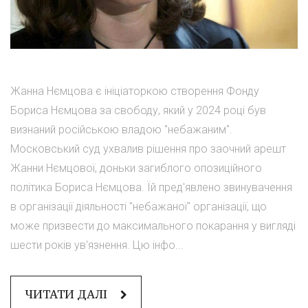
Жанна Нємцова є ініціаторкою створення Фонду
Бориса Нємцова за свободу, який у 2024 році був
визнаний російською владою "небажаним".
Московський суд ухвалив рішення про заочний арешт
Жанни Нємцової, доньки загиблого опозиційного
політика Бориса Нємцова. Їй пред'явлено звинувачення
в організації діяльності "небажаної" організації, що
може призвести до максимального покарання у вигляді
шести років ув'язнення. Цю інфо...
ЧИТАТИ ДАЛІ