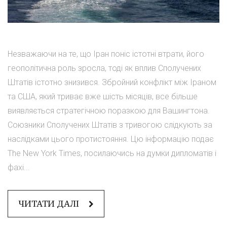
Незважаючи на те, що Іран поніс істотні втрати, його
геополітична роль зросла, тоді як вплив Сполучених
Штатів істотно знизився. Збройний конфлікт між Іраном
та США, який триває вже шість місяців, все більше
виявляється стратегічною поразкою для Вашингтона.
Союзники Сполучених Штатів з тривогою слідкують за
наслідками цього протистояння. Цю інформацію подає
The New York Times, посилаючись на думки дипломатів і
фахі...
ЧИТАТИ ДАЛІ