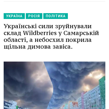
УКРАЇНА
РОСІЯ
ПОЛІТИКА
Українські сили зруйнували
склад Wildberries у Самарській
області, а небосхил покрила
щільна димова завіса.