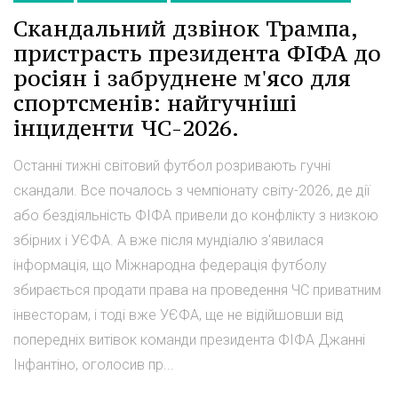
Скандальний дзвінок Трампа,
пристрасть президента ФІФА до
росіян і забруднене м'ясо для
спортсменів: найгучніші
інциденти ЧС-2026.
Останні тижні світовий футбол розривають гучні
скандали. Все почалось з чемпіонату світу-2026, де дії
або бездіяльність ФІФА привели до конфлікту з низкою
збірних і УЄФА. А вже після мундіалю з'явилася
інформація, що Міжнародна федерація футболу
збирається продати права на проведення ЧС приватним
інвесторам, і тоді вже УЄФА, ще не відійшовши від
попередніх витівок команди президента ФІФА Джанні
Інфантіно, оголосив пр...