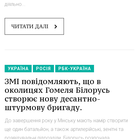
діяльно...
ЧИТАТИ ДАЛІ
УКРАЇНА
РОСІЯ
РБК-УКРАЇНА
ЗМІ повідомляють, що в
околицях Гомеля Білорусь
створює нову десантно-
штурмову бригаду.
До завершення року у Мінську мають намір створити
ще один батальйон, а також артилерійські, зенітні та
розвідувальні підрозділи. Білорусь розпочала