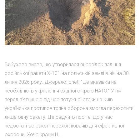
Вибухова вирва, що утворилася внаслідок падіння
російської ракети Х-101 на польській землі в ніч на 30
липня 2026 року. Джерело: onet. "Це вказівка на
необхідність укріплення східного краю НАТО." У ніч
перед п'ятницею під час потужної атаки на Київ
українська протиповітряна оборона змогла перехопити
лише одну ракету. Це свідчить про те, що у нас
недостатньо ракет-перехоплювачів для ефективної
охорони. Хоча країни Н...