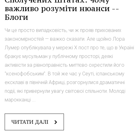
важливо розуміти нюанси --
Блоги
Чи це просто випадковість, чи ж прояв прихованих
закономірностей — важко сказати. Але щойно Лора
Лумер опублікувала у мережі Х пост про те, що в Україні
бракує мусульман у публічному просторі, деякі
активісти за рівноправність миттєво охрестили його
"ксенофобським". В той же час у Сеуті, іспанському
ексклаві в північній Африці, розгорнулися драматичні
події, які привернули увагу світової спільноти. Молоді
марокканці ...
ЧИТАТИ ДАЛІ