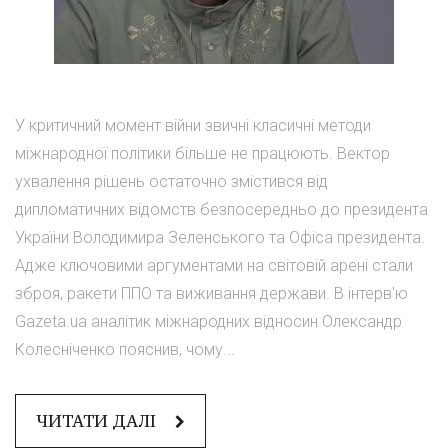
У критичний момент війни звичні класичні методи
міжнародної політики більше не працюють. Вектор
ухвалення рішень остаточно змістився від
дипломатичних відомств безпосередньо до президента
України Володимира Зеленського та Офіса президента.
Адже ключовими аргументами на світовій арені стали
зброя, ракети ППО та виживання держави. В інтерв'ю
Gazeta.ua аналітик міжнародних відносин Олександр
Колесніченко пояснив, чому...
ЧИТАТИ ДАЛІ