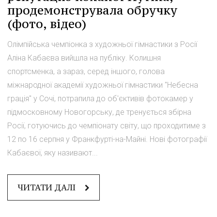
продемонструвала обручку
(фото, відео)
Олімпійська чемпіонка з художньої гімнастики з Росії
Аліна Кабаєва вийшла на публіку. Колишня
спортсменка, а зараз, серед іншого, голова
міжнародної академії художньої гімнастики "Небесна
грація" у Сочі, потрапила до об'єктивів фотокамер у
підмосковному Новогорську, де тренується збірна
Росії, готуючись до чемпіонату світу, що проходитиме з
12 по 16 серпня у Франкфурті-на-Майні. Нові фотографії
Кабаєвої, яку називают...
ЧИТАТИ ДАЛІ