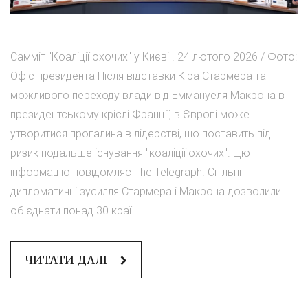
Самміт "Коаліції охочих" у Києві . 24 лютого 2026 / Фото:
Офіс президента Після відставки Кіра Стармера та
можливого переходу влади від Еммануеля Макрона в
президентському кріслі Франції, в Європі може
утворитися прогалина в лідерстві, що поставить під
ризик подальше існування "коаліції охочих". Цю
інформацію повідомляє The Telegraph. Спільні
дипломатичні зусилля Стармера і Макрона дозволили
об'єднати понад 30 краї...
ЧИТАТИ ДАЛІ