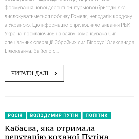
формування нової десантно-штурмової бригади, яка
дислокуватиметься поблизу Гомеля, неподалік кордону
з Україною. Цю інформацію оприлюднило видання РБК-
Україна, посилаючись на заяву командувача Сил
спеціальних операцій Збройних сил Білорусі Олександра
Іллюкевича. За його с...
ЧИТАТИ ДАЛІ
РОСІЯ
ВОЛОДИМИР ПУТІН
ПОЛІТИК
Кабаєва, яка отримала
репутацію коханої Путіна,